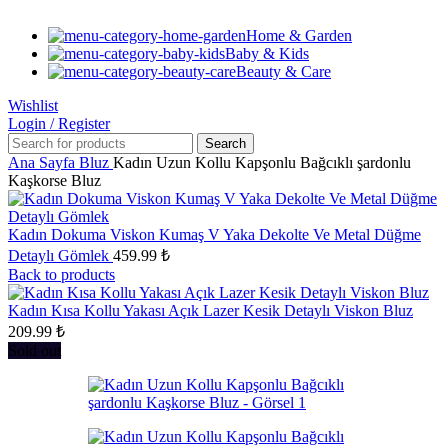
Home & Garden
Baby & Kids
Beauty & Care
Wishlist
Login / Register
Search
Ana Sayfa
Bluz
Kadın Uzun Kollu Kapşonlu Bağcıklı şardonlu
Kaşkorse Bluz
Kadın Dokuma Viskon Kumaş V Yaka Dekolte Ve Metal Düğme
Detaylı Gömlek
459.99
₺
Back to products
Kadın Kısa Kollu Yakası Açık Lazer Kesik Detaylı Viskon Bluz
209.99
₺
Sold out