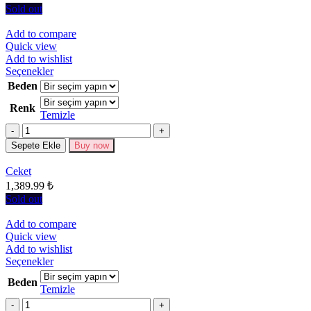
Sold out
Add to compare
Quick view
Add to wishlist
Bu
Seçenekler
ürünün
Beden
birden
Renk
fazla
Temizle
varyasyonu
Miktar
var.
Seçenekler
Sepete Ekle
Buy now
ürün
sayfasından
Ceket
seçilebilir
1,389.99
₺
Sold out
Add to compare
Quick view
Add to wishlist
Bu
Seçenekler
ürünün
Beden
birden
Temizle
fazla
Miktar
varyasyonu