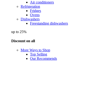
Air conditioners
Refrigeration
Fridges
Ovens
Dishwashers
Freestanding dishwashers
up to 25%
Discount on all
More Ways to Shop
Top Selling
Our Recommends