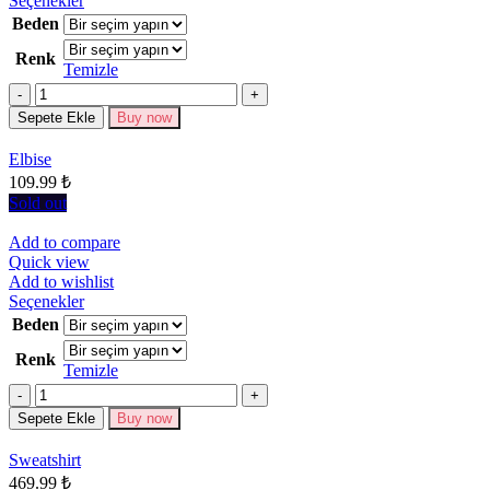
Seçenekler
ürünün
Beden
birden
Renk
fazla
Temizle
varyasyonu
Miktar
var.
Seçenekler
Sepete Ekle
Buy now
ürün
sayfasından
Elbise
seçilebilir
109.99
₺
Sold out
Add to compare
Quick view
Add to wishlist
Bu
Seçenekler
ürünün
Beden
birden
Renk
fazla
Temizle
varyasyonu
Miktar
var.
Seçenekler
Sepete Ekle
Buy now
ürün
sayfasından
Sweatshirt
seçilebilir
469.99
₺