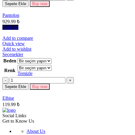
Sepete Ekle
Buy now
var.
Seçenekler
Pantolon
ürün
929.99
₺
sayfasından
seçilebilir
Sold out
Add to compare
Quick view
Add to wishlist
Bu
Seçenekler
ürünün
Beden
birden
Renk
fazla
Temizle
varyasyonu
Miktar
var.
Seçenekler
Sepete Ekle
Buy now
ürün
sayfasından
Elbise
seçilebilir
119.99
₺
Social Links
Get to Know Us
About Us