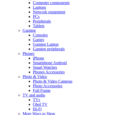
Computer components
Laptops
Network equipment
PCs
Peripherals
Tablets
Gaming
Consoles
Games
Gaming Laptop
Gaming peripherals
Phones
iPhone
Smartphone Android
Smart Watches
Phones Accessories
Photo & Video
Photo & Video Cameras
Photo Accessories
Full Frame
TV and audio
TVs
Oled TV
Hi-Fi
More Ways to Shop