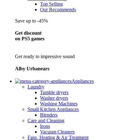
Top Selling
Our Recommends
Save up to -45%
Get discount
on PS5 games
Get ready to impressive sound
Alby Urbanears
Appliances
Laundry
Tumble dryers
Washer dryers
Washing Machines
Small Kitchen Appliances
Blenders
Care and Cleaning
Irons
Vacuum Cleaners
Fans, Heating & Air Treatment