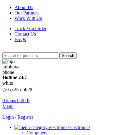
About Us
Our Partners
Work With Us
Track You Order
Contact Us
FAQs
Search
Hotline 24/7
(505) 285-5028
0
items
0.00
₺
Menu
Login / Register
Electronics
Computers