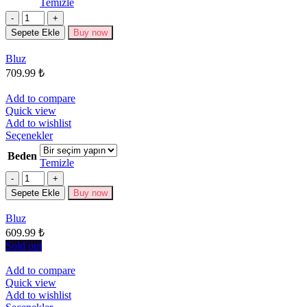
Temizle
fazla
Miktar
varyasyonu
Sepete Ekle
Buy now
var.
Seçenekler
Bluz
ürün
709.99
₺
sayfasından
seçilebilir
Add to compare
Quick view
Add to wishlist
Bu
Seçenekler
ürünün
Beden
birden
Temizle
fazla
Miktar
varyasyonu
Sepete Ekle
Buy now
var.
Seçenekler
Bluz
ürün
609.99
₺
sayfasından
seçilebilir
Sold out
Add to compare
Quick view
Add to wishlist
Bu