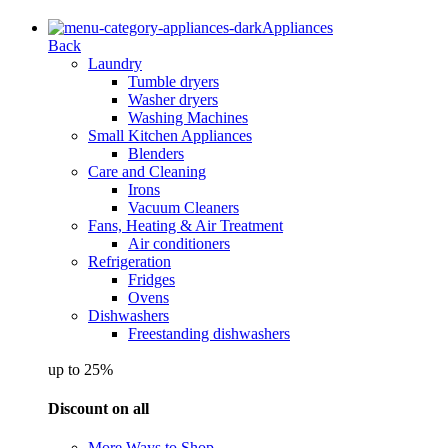
Appliances
Back
Laundry
Tumble dryers
Washer dryers
Washing Machines
Small Kitchen Appliances
Blenders
Care and Cleaning
Irons
Vacuum Cleaners
Fans, Heating & Air Treatment
Air conditioners
Refrigeration
Fridges
Ovens
Dishwashers
Freestanding dishwashers
up to 25%
Discount on all
More Ways to Shop