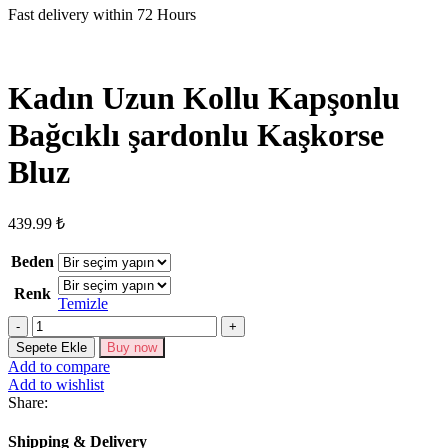
Fast delivery within 72 Hours
Kadın Uzun Kollu Kapşonlu
Bağcıklı şardonlu Kaşkorse
Bluz
439.99
₺
Beden
Renk
Temizle
Kadın
Uzun
Sepete Ekle
Buy now
Kollu
Add to compare
Kapşonlu
Add to wishlist
Bağcıklı
Share:
şardonlu
Kaşkorse
Shipping & Delivery