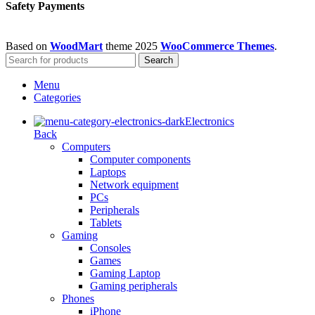
Safety Payments
Based on
WoodMart
theme
2025
WooCommerce Themes
.
Search
Menu
Categories
Electronics
Back
Computers
Computer components
Laptops
Network equipment
PCs
Peripherals
Tablets
Gaming
Consoles
Games
Gaming Laptop
Gaming peripherals
Phones
iPhone