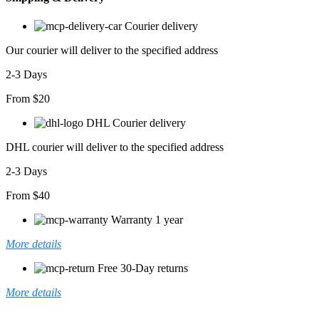
Iki
Iplik
Courier delivery
Bluz
Ve
Our courier will deliver to the specified address
Pantolon
Ikili
2-3 Days
Takım
adet
From $20
DHL Courier delivery
DHL courier will deliver to the specified address
2-3 Days
From $40
Warranty 1 year
More details
Free 30-Day returns
More details