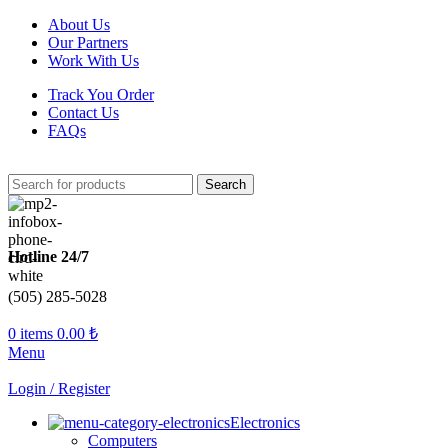
About Us
Our Partners
Work With Us
Track You Order
Contact Us
FAQs
Search
Hotline 24/7
(505) 285-5028
0
items
0.00
₺
Menu
Login / Register
Electronics
Computers