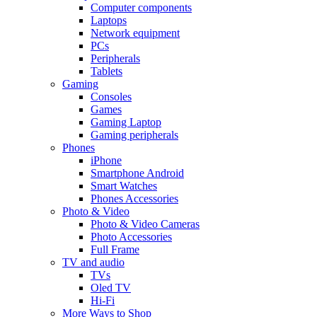
Computer components
Laptops
Network equipment
PCs
Peripherals
Tablets
Gaming
Consoles
Games
Gaming Laptop
Gaming peripherals
Phones
iPhone
Smartphone Android
Smart Watches
Phones Accessories
Photo & Video
Photo & Video Cameras
Photo Accessories
Full Frame
TV and audio
TVs
Oled TV
Hi-Fi
More Ways to Shop