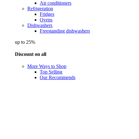
Air conditioners
Refrigeration
Fridges
Ovens
Dishwashers
Freestanding dishwashers
up to 25%
Discount on all
More Ways to Shop
Top Selling
Our Recommends