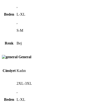
,
Beden
L-XL
,
S-M
Renk
Bej
General
Cinsiyet
Kadın
2XL-3XL
,
Beden
L-XL