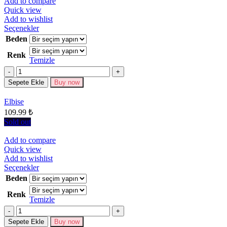
Add to compare
Quick view
Add to wishlist
Bu
Seçenekler
ürünün
Beden
birden
Renk
fazla
Temizle
varyasyonu
Miktar
var.
Seçenekler
Sepete Ekle
Buy now
ürün
sayfasından
Elbise
seçilebilir
109.99
₺
Sold out
Add to compare
Quick view
Add to wishlist
Bu
Seçenekler
ürünün
Beden
birden
Renk
fazla
Temizle
varyasyonu
Miktar
var.
Seçenekler
Sepete Ekle
Buy now