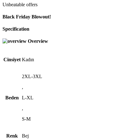
Unbeatable offers
Black Friday Blowout!
Specification
Overview
Cinsiyet
Kadın
2XL-3XL
,
Beden
L-XL
,
S-M
Renk
Bej