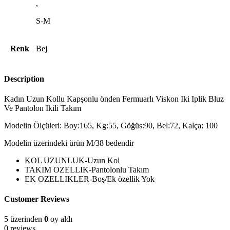
,
S-M
Renk
Bej
Description
Kadın Uzun Kollu Kapşonlu önden Fermuarlı Viskon Iki Iplik Bluz
Ve Pantolon Ikili Takım
Modelin Ölçüleri: Boy:165, Kg:55, Göğüs:90, Bel:72, Kalça: 100
Modelin üzerindeki ürün M/38 bedendir
KOL UZUNLUK-Uzun Kol
TAKIM OZELLIK-Pantolonlu Takım
EK OZELLIKLER-Boş/Ek özellik Yok
Customer Reviews
5 üzerinden
0
oy aldı
0 reviews