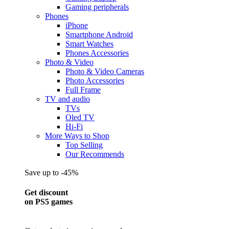
Gaming peripherals
Phones
iPhone
Smartphone Android
Smart Watches
Phones Accessories
Photo & Video
Photo & Video Cameras
Photo Accessories
Full Frame
TV and audio
TVs
Oled TV
Hi-Fi
More Ways to Shop
Top Selling
Our Recommends
Save up to -45%
Get discount
on PS5 games