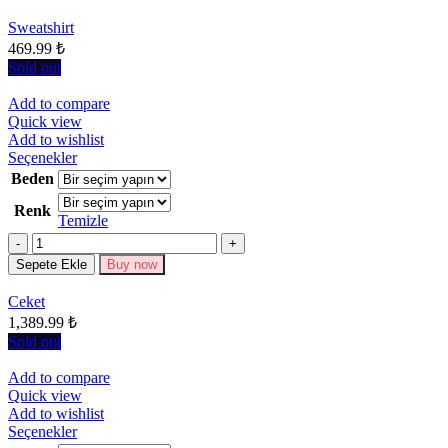
ürün
sayfasından
Sweatshirt
seçilebilir
469.99
₺
Sold out
Add to compare
Quick view
Add to wishlist
Bu
Seçenekler
ürünün
Beden
birden
Renk
fazla
Temizle
varyasyonu
Miktar
var.
Seçenekler
Sepete Ekle
Buy now
ürün
sayfasından
Ceket
seçilebilir
1,389.99
₺
Sold out
Add to compare
Quick view
Add to wishlist
Bu
Seçenekler