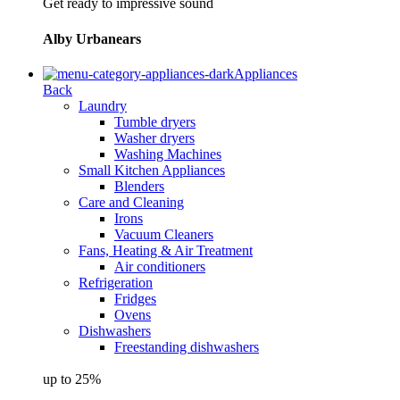
Get ready to impressive sound
Alby Urbanears
Appliances
Back
Laundry
Tumble dryers
Washer dryers
Washing Machines
Small Kitchen Appliances
Blenders
Care and Cleaning
Irons
Vacuum Cleaners
Fans, Heating & Air Treatment
Air conditioners
Refrigeration
Fridges
Ovens
Dishwashers
Freestanding dishwashers
up to 25%