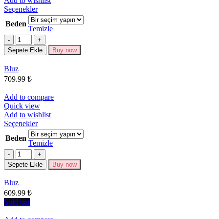
Add to wishlist
Bu
Seçenekler
ürünün
Beden
birden
Temizle
fazla
Miktar
varyasyonu
Sepete Ekle
Buy now
var.
Seçenekler
Bluz
ürün
709.99
₺
sayfasından
seçilebilir
Add to compare
Quick view
Add to wishlist
Bu
Seçenekler
ürünün
Beden
birden
Temizle
fazla
Miktar
varyasyonu
Sepete Ekle
Buy now
var.
Seçenekler
Bluz
ürün
609.99
₺
sayfasından
seçilebilir
Sold out