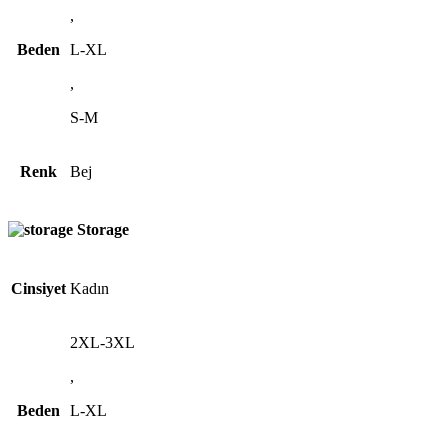
,
Beden
L-XL
,
S-M
Renk
Bej
Storage
Cinsiyet
Kadın
2XL-3XL
,
Beden
L-XL
,