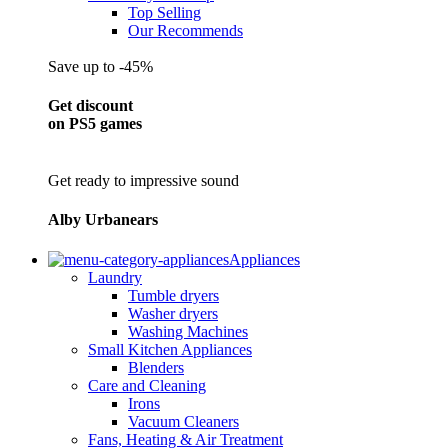
Top Selling
Our Recommends
Save up to -45%
Get discount
on PS5 games
Get ready to impressive sound
Alby Urbanears
Appliances
Laundry
Tumble dryers
Washer dryers
Washing Machines
Small Kitchen Appliances
Blenders
Care and Cleaning
Irons
Vacuum Cleaners
Fans, Heating & Air Treatment