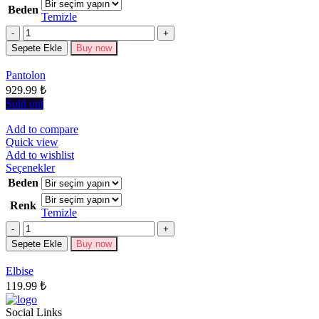
ürünün
Beden
birden
Temizle
fazla
Miktar
varyasyonu
Sepete Ekle
Buy now
var.
Seçenekler
Pantolon
ürün
929.99
₺
sayfasından
seçilebilir
Sold out
Add to compare
Quick view
Add to wishlist
Bu
Seçenekler
ürünün
Beden
birden
Renk
fazla
Temizle
varyasyonu
Miktar
var.
Seçenekler
Sepete Ekle
Buy now
ürün
sayfasından
Elbise
seçilebilir
119.99
₺
Social Links