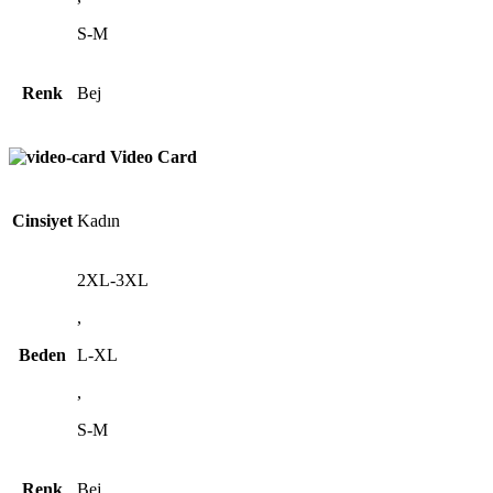
S-M
Renk
Bej
Video Card
Cinsiyet
Kadın
2XL-3XL
,
Beden
L-XL
,
S-M
Renk
Bej