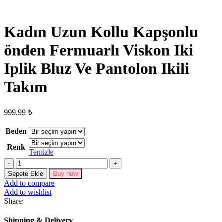
Kadın Uzun Kollu Kapşonlu
önden Fermuarlı Viskon Iki
Iplik Bluz Ve Pantolon Ikili
Takım
999.99
₺
Beden
Renk
Temizle
Kadın
Uzun
Sepete Ekle
Buy now
Kollu
Add to compare
Kapşonlu
Add to wishlist
önden
Share:
Fermuarlı
Viskon
Shipping & Delivery