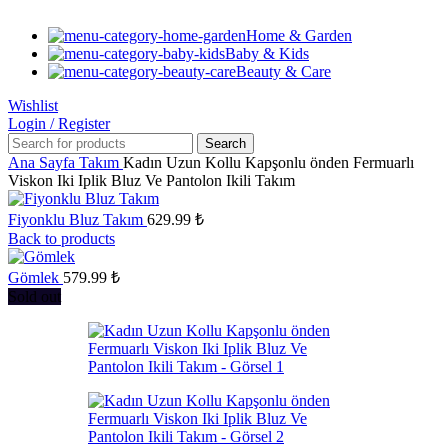
Home & Garden
Baby & Kids
Beauty & Care
Wishlist
Login / Register
Search
Ana Sayfa
Takım
Kadın Uzun Kollu Kapşonlu önden Fermuarlı
Viskon Iki Iplik Bluz Ve Pantolon Ikili Takım
Fiyonklu Bluz Takım
629.99
₺
Back to products
Gömlek
579.99
₺
Sold out