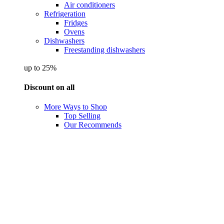
Air conditioners
Refrigeration
Fridges
Ovens
Dishwashers
Freestanding dishwashers
up to 25%
Discount on all
More Ways to Shop
Top Selling
Our Recommends