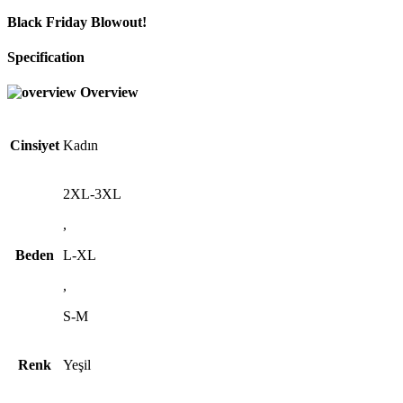
Black Friday Blowout!
Specification
Overview
Cinsiyet
Kadın
2XL-3XL
,
Beden
L-XL
,
S-M
Renk
Yeşil