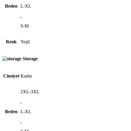
Beden
L-XL
,
S-M
Renk
Yeşil
Storage
Cinsiyet
Kadın
2XL-3XL
,
Beden
L-XL
,