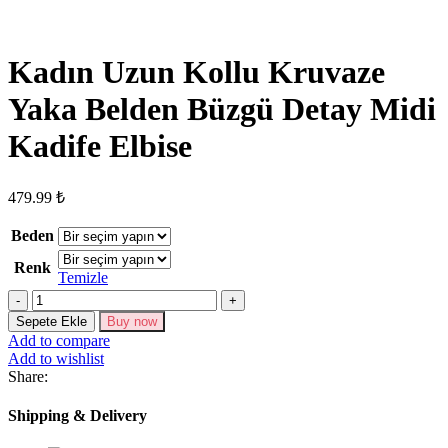
Kadın Uzun Kollu Kruvaze
Yaka Belden Büzgü Detay Midi
Kadife Elbise
479.99
₺
Beden
Renk
Temizle
Kadın
Uzun
Sepete Ekle
Buy now
Kollu
Add to compare
Kruvaze
Add to wishlist
Yaka
Share:
Belden
Büzgü
Shipping & Delivery
Detay
Midi