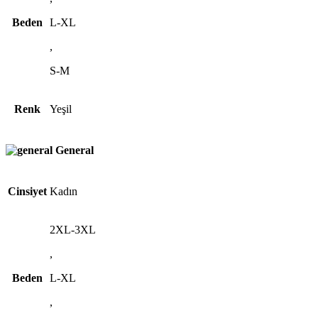
Beden
L-XL
,
S-M
Renk
Yeşil
General
Cinsiyet
Kadın
2XL-3XL
,
Beden
L-XL
,