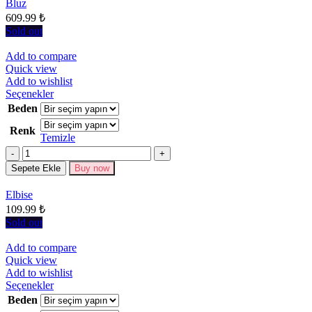
Bluz
ürün
609.99
₺
sayfasından
seçilebilir
Sold out
Add to compare
Quick view
Add to wishlist
Bu
Seçenekler
ürünün
Beden
birden
Renk
fazla
Temizle
varyasyonu
Miktar
var.
Seçenekler
Sepete Ekle
Buy now
ürün
sayfasından
Elbise
seçilebilir
109.99
₺
Sold out
Add to compare
Quick view
Add to wishlist
Bu
Seçenekler
ürünün
Beden
birden