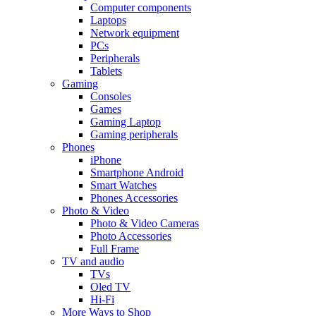
Computer components
Laptops
Network equipment
PCs
Peripherals
Tablets
Gaming
Consoles
Games
Gaming Laptop
Gaming peripherals
Phones
iPhone
Smartphone Android
Smart Watches
Phones Accessories
Photo & Video
Photo & Video Cameras
Photo Accessories
Full Frame
TV and audio
TVs
Oled TV
Hi-Fi
More Ways to Shop