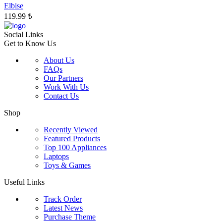
sayfasından
Elbise
seçilebilir
119.99
₺
Social Links
Get to Know Us
About Us
FAQs
Our Partners
Work With Us
Contact Us
Shop
Recently Viewed
Featured Products
Top 100 Appliances
Laptops
Toys & Games
Useful Links
Track Order
Latest News
Purchase Theme