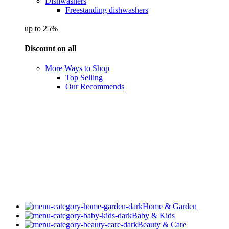
Dishwashers
Freestanding dishwashers
up to 25%
Discount on all
More Ways to Shop
Top Selling
Our Recommends
Home & Garden
Baby & Kids
Beauty & Care