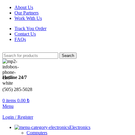
About Us
Our Partners
Work With Us
Track You Order
Contact Us
FAQs
Search
Hotline 24/7
(505) 285-5028
0
items
0.00
₺
Menu
Login / Register
Electronics
Computers