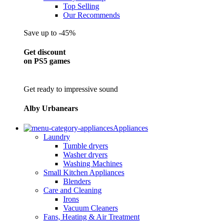
Top Selling
Our Recommends
Save up to -45%
Get discount
on PS5 games
Get ready to impressive sound
Alby Urbanears
Appliances
Laundry
Tumble dryers
Washer dryers
Washing Machines
Small Kitchen Appliances
Blenders
Care and Cleaning
Irons
Vacuum Cleaners
Fans, Heating & Air Treatment