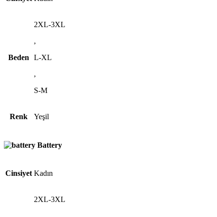
2XL-3XL
,
Beden
L-XL
,
S-M
Renk
Yeşil
Battery
Cinsiyet
Kadın
2XL-3XL
,