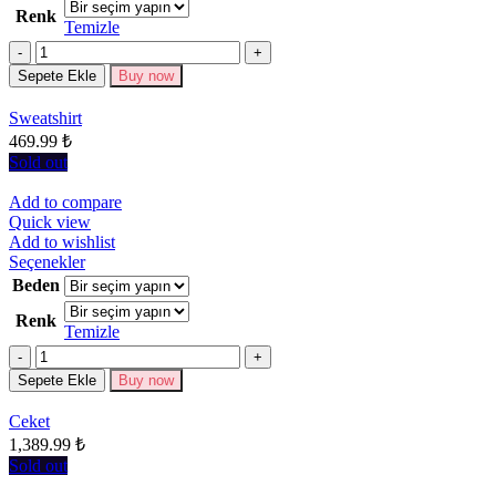
Renk
fazla
Temizle
varyasyonu
Miktar
var.
Seçenekler
Sepete Ekle
Buy now
ürün
sayfasından
Sweatshirt
seçilebilir
469.99
₺
Sold out
Add to compare
Quick view
Add to wishlist
Bu
Seçenekler
ürünün
Beden
birden
Renk
fazla
Temizle
varyasyonu
Miktar
var.
Seçenekler
Sepete Ekle
Buy now
ürün
sayfasından
Ceket
seçilebilir
1,389.99
₺
Sold out