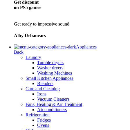
Get discount
on PS5 games
Get ready to impressive sound
Alby Urbanears
Appliances
Back
Laundry
Tumble dryers
Washer dryers
Washing Machines
Small Kitchen Appliances
Blenders
Care and Cleaning
Irons
Vacuum Cleaners
Fans, Heating & Air Treatment
Air conditioners
Refrigeration
Fridges
Ovens