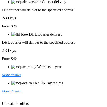
Courier delivery
Kadife
Elbise
Our courier will deliver to the specified address
adet
2-3 Days
From $20
DHL Courier delivery
DHL courier will deliver to the specified address
2-3 Days
From $40
Warranty 1 year
More details
Free 30-Day returns
More details
Unbeatable offers