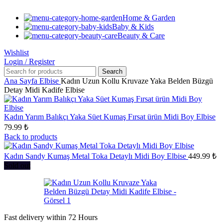
Home & Garden
Baby & Kids
Beauty & Care
Wishlist
Login / Register
Search
Ana Sayfa
Elbise
Kadın Uzun Kollu Kruvaze Yaka Belden Büzgü
Detay Midi Kadife Elbise
Kadın Yarım Balıkçı Yaka Süet Kumaş Fırsat ürün Midi Boy Elbise
79.99
₺
Back to products
Kadın Sandy Kumaş Metal Toka Detaylı Midi Boy Elbise
449.99
₺
Sold out
Fast delivery within 72 Hours