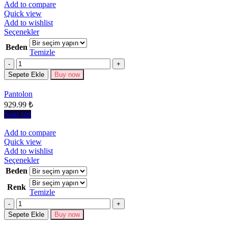
Add to compare
Quick view
Add to wishlist
Bu
Seçenekler
ürünün
Beden
birden
Temizle
fazla
Miktar
varyasyonu
Sepete Ekle
Buy now
var.
Seçenekler
Pantolon
ürün
929.99
₺
sayfasından
seçilebilir
Sold out
Add to compare
Quick view
Add to wishlist
Bu
Seçenekler
ürünün
Beden
birden
Renk
fazla
Temizle
varyasyonu
Miktar
var.
Seçenekler
Sepete Ekle
Buy now
ürün