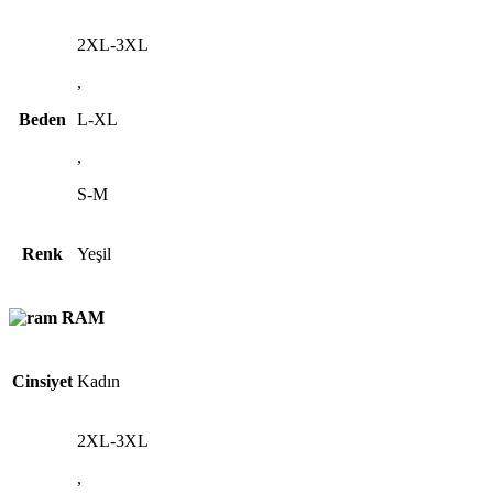
2XL-3XL
,
Beden
L-XL
,
S-M
Renk
Yeşil
RAM
Cinsiyet
Kadın
2XL-3XL
,