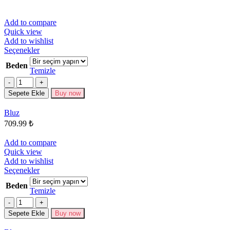
Add to compare
Quick view
Add to wishlist
Bu
Seçenekler
ürünün
Beden
birden
Temizle
fazla
Miktar
varyasyonu
Sepete Ekle
Buy now
var.
Seçenekler
Bluz
ürün
709.99
₺
sayfasından
seçilebilir
Add to compare
Quick view
Add to wishlist
Bu
Seçenekler
ürünün
Beden
birden
Temizle
fazla
Miktar
varyasyonu
Sepete Ekle
Buy now
var.
Seçenekler