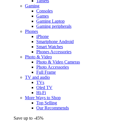
Tablets
Gaming
Consoles
Games
Gaming Laptop
Gaming peripherals
Phones
iPhone
Smartphone Android
Smart Watches
Phones Accessories
Photo & Video
Photo & Video Cameras
Photo Accessories
Full Frame
TV and audio
TVs
Oled TV
Hi-Fi
More Ways to Shop
Top Selling
Our Recommends
Save up to -45%