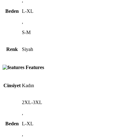
,
Beden
L-XL
,
S-M
Renk
Siyah
Features
Cinsiyet
Kadın
2XL-3XL
,
Beden
L-XL
,