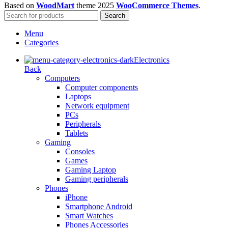
Based on
WoodMart
theme
2025
WooCommerce Themes
.
Search
Menu
Categories
Electronics
Back
Computers
Computer components
Laptops
Network equipment
PCs
Peripherals
Tablets
Gaming
Consoles
Games
Gaming Laptop
Gaming peripherals
Phones
iPhone
Smartphone Android
Smart Watches
Phones Accessories