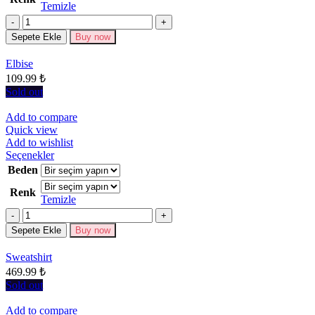
Temizle
varyasyonu
Miktar
var.
Seçenekler
Sepete Ekle
Buy now
ürün
sayfasından
Elbise
seçilebilir
109.99
₺
Sold out
Add to compare
Quick view
Add to wishlist
Bu
Seçenekler
ürünün
Beden
birden
Renk
fazla
Temizle
varyasyonu
Miktar
var.
Seçenekler
Sepete Ekle
Buy now
ürün
sayfasından
Sweatshirt
seçilebilir
469.99
₺
Sold out
Add to compare