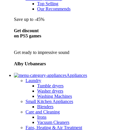
Top Selling
Our Recommends
Save up to -45%
Get discount
on PS5 games
Get ready to impressive sound
Alby Urbanears
Appliances
Laundry
Tumble dryers
Washer dryers
Washing Machines
Small Kitchen Appliances
Blenders
Care and Cleaning
Irons
Vacuum Cleaners
Fans, Heating & Air Treatment