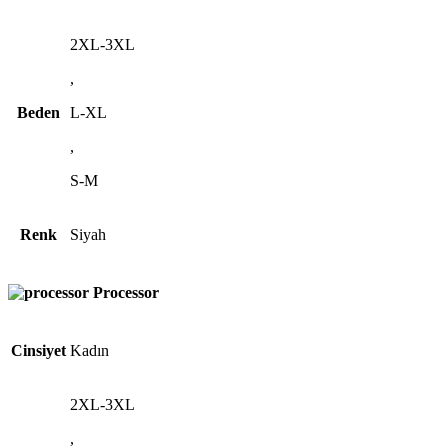
2XL-3XL
,
Beden
L-XL
,
S-M
Renk
Siyah
Processor
Cinsiyet
Kadın
2XL-3XL
,