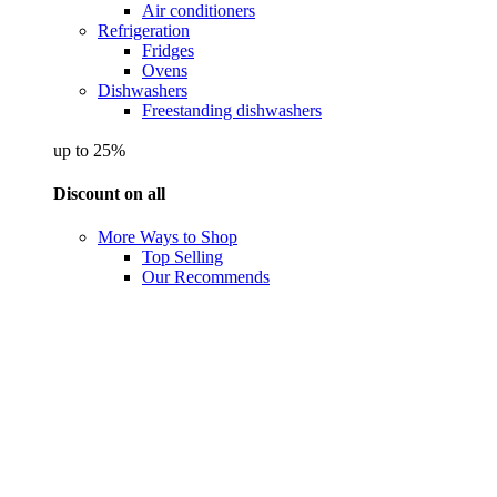
Air conditioners
Refrigeration
Fridges
Ovens
Dishwashers
Freestanding dishwashers
up to 25%
Discount on all
More Ways to Shop
Top Selling
Our Recommends