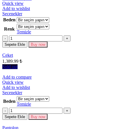
Quick view
Add to wishlist
Bu
Seçenekler
ürünün
Beden
birden
Renk
fazla
Temizle
varyasyonu
Miktar
var.
Seçenekler
Sepete Ekle
Buy now
ürün
sayfasından
Ceket
seçilebilir
1,389.99
₺
Sold out
Add to compare
Quick view
Add to wishlist
Bu
Seçenekler
ürünün
Beden
birden
Temizle
fazla
Miktar
varyasyonu
Sepete Ekle
Buy now
var.
Seçenekler
Pantolon
ürün