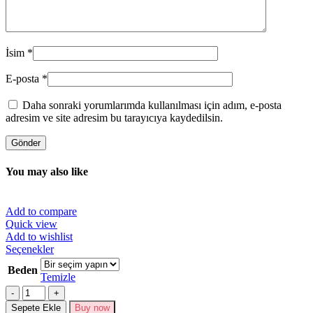
İsim
*
E-posta
*
Daha sonraki yorumlarımda kullanılması için adım, e-posta
adresim ve site adresim bu tarayıcıya kaydedilsin.
You may also like
Add to compare
Quick view
Add to wishlist
Bu
Seçenekler
ürünün
Beden
birden
Temizle
fazla
Miktar
varyasyonu
Sepete Ekle
Buy now
var.