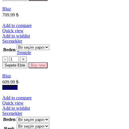
Seçenekler
Bluz
ürün
709.99
₺
sayfasından
seçilebilir
Add to compare
Quick view
Add to wishlist
Bu
Seçenekler
ürünün
Beden
birden
Temizle
fazla
Miktar
varyasyonu
Sepete Ekle
Buy now
var.
Seçenekler
Bluz
ürün
609.99
₺
sayfasından
seçilebilir
Sold out
Add to compare
Quick view
Add to wishlist
Bu
Seçenekler
ürünün
Beden
birden
Renk
fazla