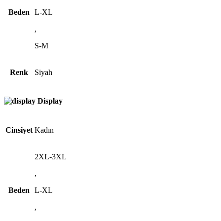
Beden
L-XL
,
S-M
Renk
Siyah
Display
Cinsiyet
Kadın
2XL-3XL
,
Beden
L-XL
,