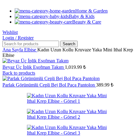
Home & Garden
Baby & Kids
Beauty & Care
Wishlist
Login / Register
Search
Ana Sayfa
Elbise
Kadın Uzun Kollu Kruvaze Yaka Mini Ithal Krep
Elbise
Beyaz Üç İplik Eşofman Takım
1,019.99
₺
Back to products
Parlak Görünümlü Cepli Bej Bol Paça Pantolon
389.99
₺