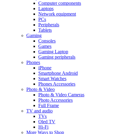
Computer components
Laptops
Network equipment
PCs
Peripherals
Tablets
Gaming
Consoles
Games
Gaming Laptop
Gaming peripherals
Phones
iPhone
Smartphone Android
Smart Watches
Phones Accessories
Photo & Video
Photo & Video Cameras
Photo Accessories
Full Frame
TV and audio
TVs
Oled TV
Hi-Fi
More Ways to Shop