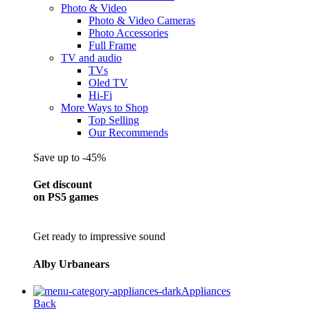
Photo & Video
Photo & Video Cameras
Photo Accessories
Full Frame
TV and audio
TVs
Oled TV
Hi-Fi
More Ways to Shop
Top Selling
Our Recommends
Save up to -45%
Get discount
on PS5 games
Get ready to impressive sound
Alby Urbanears
Appliances
Back