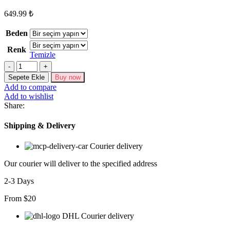
649.99
₺
Beden
Renk
Temizle
Kadın
Uzun
Sepete Ekle
Buy now
Kollu
Add to compare
Kruvaze
Add to wishlist
Yaka
Share:
Mini
Ithal
Shipping & Delivery
Krep
Elbise
Courier delivery
adet
Our courier will deliver to the specified address
2-3 Days
From $20
DHL Courier delivery