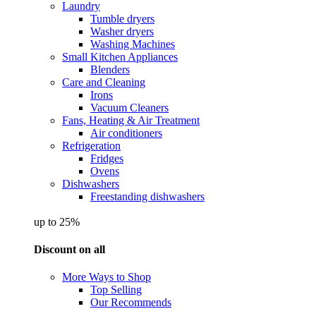
Laundry
Tumble dryers
Washer dryers
Washing Machines
Small Kitchen Appliances
Blenders
Care and Cleaning
Irons
Vacuum Cleaners
Fans, Heating & Air Treatment
Air conditioners
Refrigeration
Fridges
Ovens
Dishwashers
Freestanding dishwashers
up to 25%
Discount on all
More Ways to Shop
Top Selling
Our Recommends