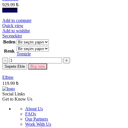
929.99
₺
sayfasından
seçilebilir
Sold out
Add to compare
Quick view
Add to wishlist
Bu
Seçenekler
ürünün
Beden
birden
Renk
fazla
Temizle
varyasyonu
Miktar
var.
Seçenekler
Sepete Ekle
Buy now
ürün
sayfasından
Elbise
seçilebilir
119.99
₺
Social Links
Get to Know Us
About Us
FAQs
Our Partners
Work With Us