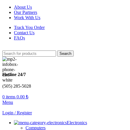
About Us
Our Partners
Work With Us
Track You Order
Contact Us
FAQs
Search
Hotline 24/7
(505) 285-5028
0
items
0.00
₺
Menu
Login / Register
Electronics
Computers