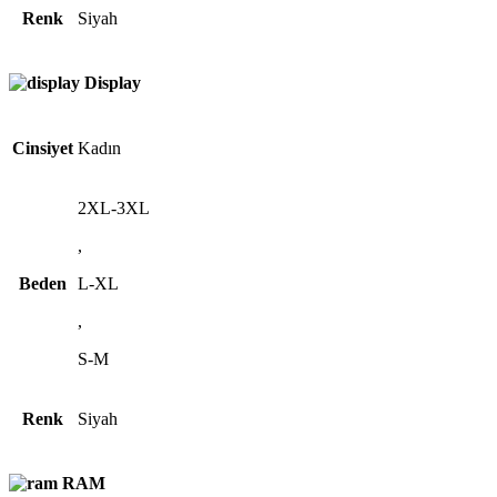
Renk
Siyah
Display
Cinsiyet
Kadın
2XL-3XL
,
Beden
L-XL
,
S-M
Renk
Siyah
RAM