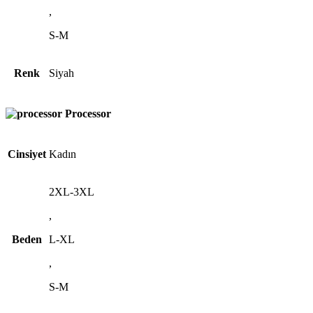
,
S-M
Renk
Siyah
Processor
Cinsiyet
Kadın
2XL-3XL
,
Beden
L-XL
,
S-M