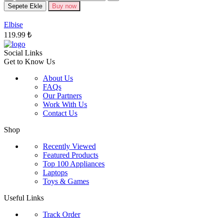
Seçenekler
Sepete Ekle
Buy now
ürün
sayfasından
Elbise
seçilebilir
119.99
₺
Social Links
Get to Know Us
About Us
FAQs
Our Partners
Work With Us
Contact Us
Shop
Recently Viewed
Featured Products
Top 100 Appliances
Laptops
Toys & Games
Useful Links
Track Order