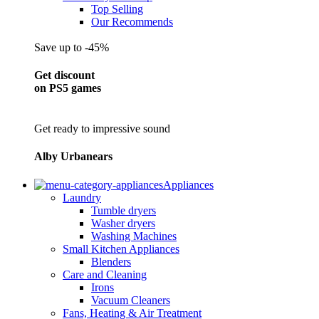
Top Selling
Our Recommends
Save up to -45%
Get discount
on PS5 games
Get ready to impressive sound
Alby Urbanears
Appliances
Laundry
Tumble dryers
Washer dryers
Washing Machines
Small Kitchen Appliances
Blenders
Care and Cleaning
Irons
Vacuum Cleaners
Fans, Heating & Air Treatment