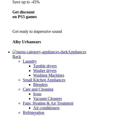
Save up to -45%
Get discount
on PS5 games
Get ready to impressive sound
Alby Urbanears
Appliances
Back
Laundry
Tumble dryers
Washer dryers
Washing Machines
Small Kitchen Appliances
Blenders
Care and Cleaning
Irons
Vacuum Cleaners
Fans, Heating & Air Treatment
Air conditioners
Refrigeration