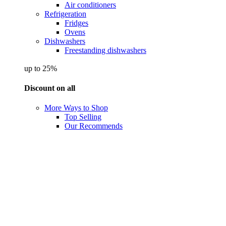
Air conditioners
Refrigeration
Fridges
Ovens
Dishwashers
Freestanding dishwashers
up to 25%
Discount on all
More Ways to Shop
Top Selling
Our Recommends