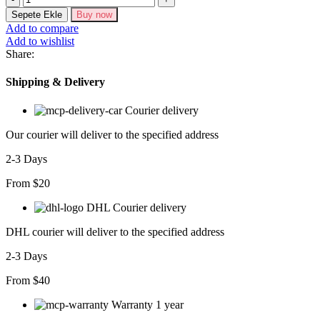
Uzun
Sepete Ekle
Buy now
Kollu
Add to compare
önü
Add to wishlist
Açık
Share:
Desenli
Modal
Shipping & Delivery
Kısa
Ceket
Courier delivery
adet
Our courier will deliver to the specified address
2-3 Days
From $20
DHL Courier delivery
DHL courier will deliver to the specified address
2-3 Days
From $40
Warranty 1 year