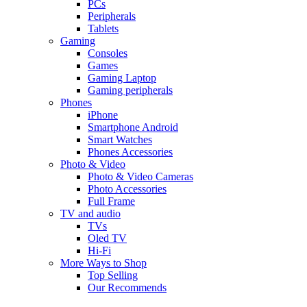
PCs
Peripherals
Tablets
Gaming
Consoles
Games
Gaming Laptop
Gaming peripherals
Phones
iPhone
Smartphone Android
Smart Watches
Phones Accessories
Photo & Video
Photo & Video Cameras
Photo Accessories
Full Frame
TV and audio
TVs
Oled TV
Hi-Fi
More Ways to Shop
Top Selling
Our Recommends