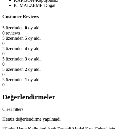
KAPISON-Kapüşonsuz
IC MALZEME-Dogal
Customer Reviews
5 üzerinden
0
oy aldı
0 reviews
5 üzerinden
5
oy aldı
0
5 üzerinden
4
oy aldı
0
5 üzerinden
3
oy aldı
0
5 üzerinden
2
oy aldı
0
5 üzerinden
1
oy aldı
0
Değerlendirmeler
Clear filters
Henüz değerlendirme yapılmadı.
“Kadın Uzun Kollu önü Açık Desenli Modal Kısa Ceket” için