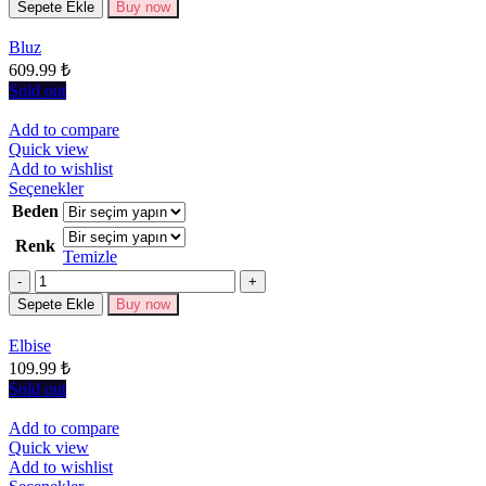
Sepete Ekle
Buy now
var.
Seçenekler
Bluz
ürün
609.99
₺
sayfasından
seçilebilir
Sold out
Add to compare
Quick view
Add to wishlist
Bu
Seçenekler
ürünün
Beden
birden
Renk
fazla
Temizle
varyasyonu
Miktar
var.
Seçenekler
Sepete Ekle
Buy now
ürün
sayfasından
Elbise
seçilebilir
109.99
₺
Sold out
Add to compare
Quick view
Add to wishlist
Bu