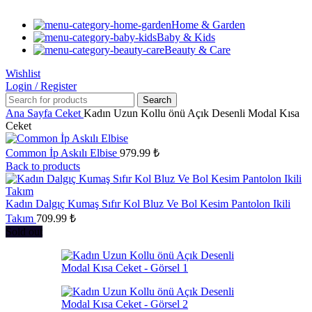
Home & Garden
Baby & Kids
Beauty & Care
Wishlist
Login / Register
Search
Ana Sayfa
Ceket
Kadın Uzun Kollu önü Açık Desenli Modal Kısa
Ceket
Common İp Askılı Elbise
979.99
₺
Back to products
Kadın Dalgıç Kumaş Sıfır Kol Bluz Ve Bol Kesim Pantolon Ikili
Takım
709.99
₺
Sold out