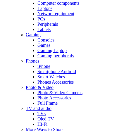
Computer components
Laptops
Network equipment
PCs
Peripherals
Tablets
Gaming
Consoles
Games
Gaming Laptop
Gaming peripherals
Phones
iPhone
Smartphone Android
Smart Watches
Phones Accessories
Photo & Video
Photo & Video Cameras
Photo Accessories
Full Frame
TV and audio
TVs
Oled TV
Hi-Fi
More Ways to Shop