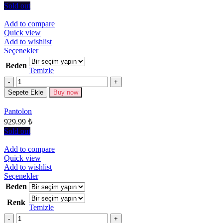
Sold out
Add to compare
Quick view
Add to wishlist
Bu
Seçenekler
ürünün
Beden
birden
Temizle
fazla
Miktar
varyasyonu
Sepete Ekle
Buy now
var.
Seçenekler
Pantolon
ürün
929.99
₺
sayfasından
seçilebilir
Sold out
Add to compare
Quick view
Add to wishlist
Bu
Seçenekler
ürünün
Beden
birden
Renk
fazla
Temizle
varyasyonu
Miktar
var.