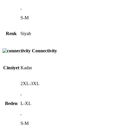
,
S-M
Renk
Siyah
Connectivity
Cinsiyet
Kadın
2XL-3XL
,
Beden
L-XL
,
S-M