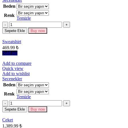
Seçenekler
ürünün
Beden
birden
Renk
fazla
Temizle
varyasyonu
Miktar
var.
Seçenekler
Sepete Ekle
Buy now
ürün
sayfasından
Sweatshirt
seçilebilir
469.99
₺
Sold out
Add to compare
Quick view
Add to wishlist
Bu
Seçenekler
ürünün
Beden
birden
Renk
fazla
Temizle
varyasyonu
Miktar
var.
Seçenekler
Sepete Ekle
Buy now
ürün
sayfasından
Ceket
seçilebilir
1,389.99
₺