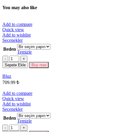
You may also like
Add to compare
Quick view
Add to wishlist
Bu
Seçenekler
ürünün
Beden
birden
Temizle
fazla
Miktar
varyasyonu
Sepete Ekle
Buy now
var.
Seçenekler
Bluz
ürün
709.99
₺
sayfasından
seçilebilir
Add to compare
Quick view
Add to wishlist
Bu
Seçenekler
ürünün
Beden
birden
Temizle
fazla
Miktar
varyasyonu