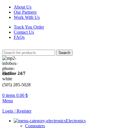
About Us
Our Partners
Work With Us
Track You Order
Contact Us
FAQs
Search
Hotline 24/7
(505) 285-5028
0
items
0.00
₺
Menu
Login / Register
Electronics
Computers