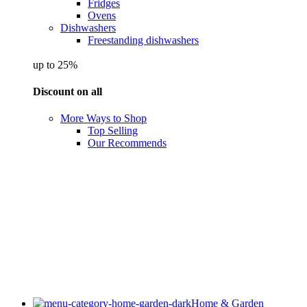
Fridges
Ovens
Dishwashers
Freestanding dishwashers
up to 25%
Discount on all
More Ways to Shop
Top Selling
Our Recommends
Home & Garden