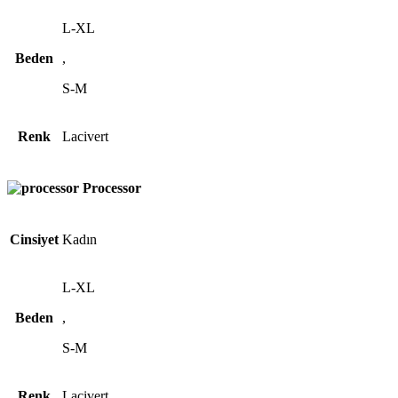
L-XL
Beden
,
S-M
Renk
Lacivert
Processor
Cinsiyet
Kadın
L-XL
Beden
,
S-M
Renk
Lacivert