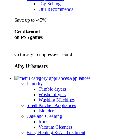
Top Selling
Our Recommends
Save up to -45%
Get discount
on PS5 games
Get ready to impressive sound
Alby Urbanears
Appliances
Laundry
Tumble dryers
Washer dryers
Washing Machines
Small Kitchen Appliances
Blenders
Care and Cleaning
Irons
Vacuum Cleaners
Fans, Heating & Air Treatment