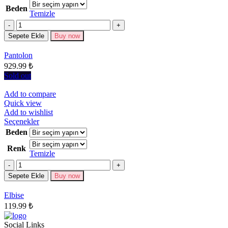
ürünün
Beden
birden
Temizle
fazla
Miktar
varyasyonu
Sepete Ekle
Buy now
var.
Seçenekler
Pantolon
ürün
929.99
₺
sayfasından
seçilebilir
Sold out
Add to compare
Quick view
Add to wishlist
Bu
Seçenekler
ürünün
Beden
birden
Renk
fazla
Temizle
varyasyonu
Miktar
var.
Seçenekler
Sepete Ekle
Buy now
ürün
sayfasından
Elbise
seçilebilir
119.99
₺
Social Links