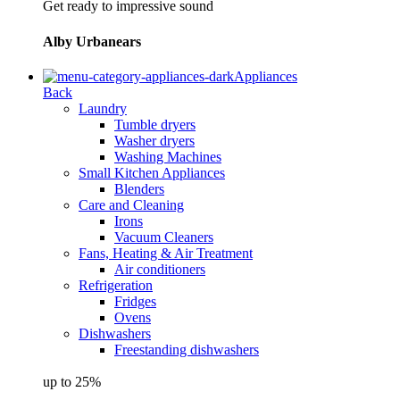
Get ready to impressive sound
Alby Urbanears
Appliances
Back
Laundry
Tumble dryers
Washer dryers
Washing Machines
Small Kitchen Appliances
Blenders
Care and Cleaning
Irons
Vacuum Cleaners
Fans, Heating & Air Treatment
Air conditioners
Refrigeration
Fridges
Ovens
Dishwashers
Freestanding dishwashers
up to 25%