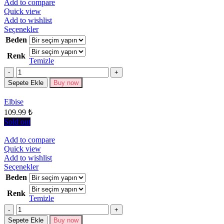
Add to compare
Quick view
Add to wishlist
Bu
Seçenekler
ürünün
Beden
birden
Renk
fazla
Temizle
varyasyonu
Miktar
var.
Seçenekler
Sepete Ekle
Buy now
ürün
sayfasından
Elbise
seçilebilir
109.99
₺
Sold out
Add to compare
Quick view
Add to wishlist
Bu
Seçenekler
ürünün
Beden
birden
Renk
fazla
Temizle
varyasyonu
Miktar
var.
Seçenekler
Sepete Ekle
Buy now