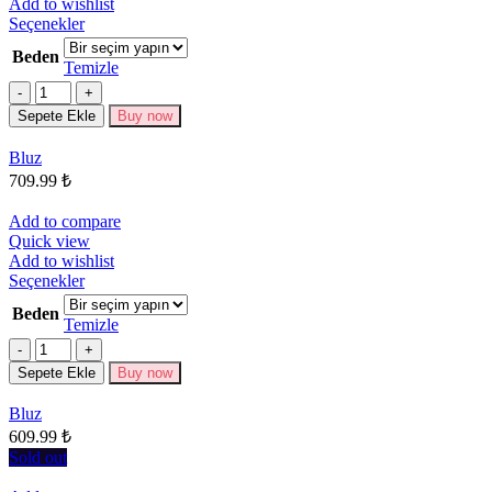
Add to wishlist
Bu
Seçenekler
ürünün
Beden
birden
Temizle
fazla
Miktar
varyasyonu
Sepete Ekle
Buy now
var.
Seçenekler
Bluz
ürün
709.99
₺
sayfasından
seçilebilir
Add to compare
Quick view
Add to wishlist
Bu
Seçenekler
ürünün
Beden
birden
Temizle
fazla
Miktar
varyasyonu
Sepete Ekle
Buy now
var.
Seçenekler
Bluz
ürün
609.99
₺
sayfasından
seçilebilir
Sold out