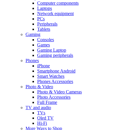
Computer components
Laptops
Network equipment
PCs
Peripherals
Tablets
Gaming
Consoles
Games
Gaming Laptop
Gaming peripherals
Phones
iPhone
Smartphone Android
Smart Watches
Phones Accessories
Photo & Video
Photo & Video Cameras
Photo Accessories
Full Frame
TV and audio
TVs
Oled TV
Hi-Fi
More Ways to Shop