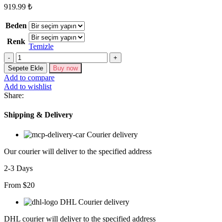
919.99
₺
Beden
Renk
Temizle
Kadın
Uzun
Sepete Ekle
Buy now
Kollu
Add to compare
Tek
Add to wishlist
Omuzu
Share:
Açık
Detaylı
Shipping & Delivery
Viskon
Iki
Courier delivery
Iplik
Bluz
Our courier will deliver to the specified address
Ve
Pantolon
2-3 Days
Ikili
Takım
From $20
adet
DHL Courier delivery
DHL courier will deliver to the specified address