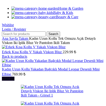
Home & Garden
Baby & Kids
Beauty & Care
Wishlist
Login / Register
Search
Ana Sayfa
Takım
Kadın Uzun Kollu Tek Omuzu Açık Detaylı
Viskon Iki Iplik Bluz Ve Pantolon Ikili Takım
Erkek Kısa Kollu V Yakalı Viskon Bluz
229.99
₺
Back to products
Kadın Uzun Kollu Yakadan Bağcıklı Modal Leopar Desenli Mini
Elbise
769.99
₺
Sold out