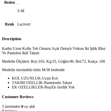
Beden
,
S-M
Renk
Lacivert
Description
Kadın Uzun Kollu Tek Omuzu Açık Detaylı Viskon Iki Iplik Bluz
Ve Pantolon Ikili Takım
Modelin Ölçüleri: Boy:165, Kg:55, Göğüs:90, Bel:72, Kalça: 100
Modelin üzerindeki ürün M/38 bedendir
KOL UZUNLUK-Uzun Kol
TAKIM OZELLIK-Pantolonlu Takım
EK OZELLIKLER-Boş/Ek özellik Yok
Customer Reviews
5 üzerinden
0
oy aldı
0 reviews