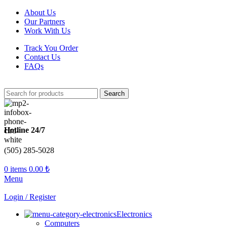
About Us
Our Partners
Work With Us
Track You Order
Contact Us
FAQs
Search
Hotline 24/7
(505) 285-5028
0
items
0.00
₺
Menu
Login / Register
Electronics
Computers