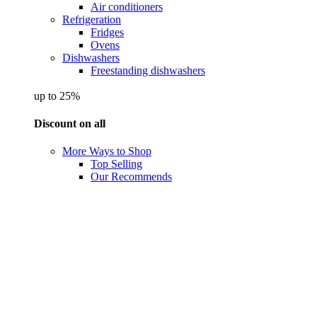
Air conditioners
Refrigeration
Fridges
Ovens
Dishwashers
Freestanding dishwashers
up to 25%
Discount on all
More Ways to Shop
Top Selling
Our Recommends