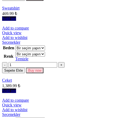
ürün
sayfasından
Sweatshirt
seçilebilir
469.99
₺
Sold out
Add to compare
Quick view
Add to wishlist
Bu
Seçenekler
ürünün
Beden
birden
Renk
fazla
Temizle
varyasyonu
Miktar
var.
Seçenekler
Sepete Ekle
Buy now
ürün
sayfasından
Ceket
seçilebilir
1,389.99
₺
Sold out
Add to compare
Quick view
Add to wishlist
Bu
Seçenekler