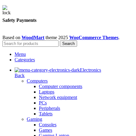
Safety Payments
Based on
WoodMart
theme
2025
WooCommerce Themes
.
Search
Menu
Categories
Electronics
Back
Computers
Computer components
Laptops
Network equipment
PCs
Peripherals
Tablets
Gaming
Consoles
Games
Gaming Laptop