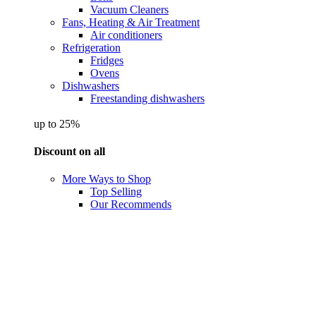
Vacuum Cleaners
Fans, Heating & Air Treatment
Air conditioners
Refrigeration
Fridges
Ovens
Dishwashers
Freestanding dishwashers
up to 25%
Discount on all
More Ways to Shop
Top Selling
Our Recommends