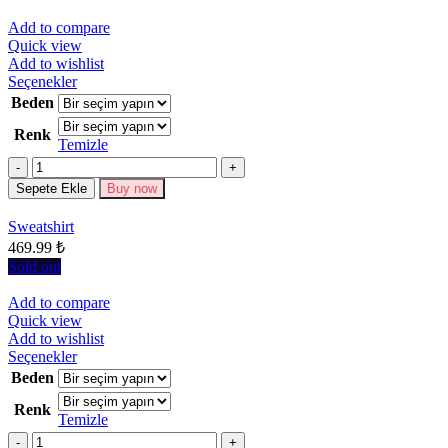
Add to compare
Quick view
Add to wishlist
Bu
Seçenekler
ürünün
Beden
birden
Renk
fazla
Temizle
varyasyonu
Miktar
var.
Seçenekler
Sepete Ekle
Buy now
ürün
sayfasından
Sweatshirt
seçilebilir
469.99
₺
Sold out
Add to compare
Quick view
Add to wishlist
Bu
Seçenekler
ürünün
Beden
birden
Renk
fazla
Temizle
varyasyonu
Miktar
var.