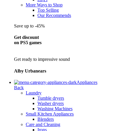
More Ways to Shop
Top Selling
Our Recommends
Save up to -45%
Get discount
on PS5 games
Get ready to impressive sound
Alby Urbanears
Appliances
Back
Laundry
Tumble dryers
Washer dryers
Washing Machines
Small Kitchen Appliances
Blenders
Care and Cleaning
Irons