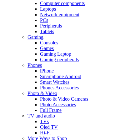
Computer components
Laptops
Network equipment
PCs
Peripherals
Tablets
Gaming
Consoles
Games
Gaming Laptop
Gaming peripherals
Phones
iPhone
Smartphone Android
Smart Watches
Phones Accessories
Photo & Video
Photo & Video Cameras
Photo Accessories
Full Frame
TV and audio
TVs
Oled TV
Hi-Fi
More Ways to Shop