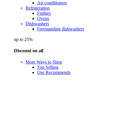
Air conditioners
Refrigeration
Fridges
Ovens
Dishwashers
Freestanding dishwashers
up to 25%
Discount on all
More Ways to Shop
Top Selling
Our Recommends