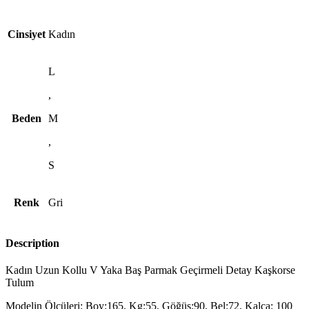
Cinsiyet
Kadın
L
,
Beden
M
,
S
Renk
Gri
Description
Kadın Uzun Kollu V Yaka Baş Parmak Geçirmeli Detay Kaşkorse
Tulum
Modelin Ölçüleri: Boy:165, Kg:55, Göğüs:90, Bel:72, Kalça: 100