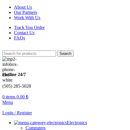
About Us
Our Partners
Work With Us
Track You Order
Contact Us
FAQs
Search
Hotline 24/7
(505) 285-5028
0
items
0.00
₺
Menu
Login / Register
Electronics
Computers