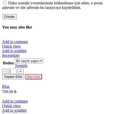
Daha sonraki yorumlarımda kullanılması için adım, e-posta
adresim ve site adresim bu tarayıcıya kaydedilsin.
You may also like
Add to compare
Quick view
Add to wishlist
Bu
Seçenekler
ürünün
Beden
birden
Temizle
fazla
Miktar
varyasyonu
Sepete Ekle
Buy now
var.
Seçenekler
Bluz
ürün
709.99
₺
sayfasından
seçilebilir
Add to compare
Quick view
Add to wishlist