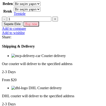
Beden
Renk
Temizle
Kadın
Uzun
Sepete Ekle
Buy now
Kollu
Add to compare
V
Add to wishlist
Yaka
Share:
Baş
Parmak
Shipping & Delivery
Geçirmeli
Detay
Courier delivery
Kaşkorse
Tulum
Our courier will deliver to the specified address
adet
2-3 Days
From $20
DHL Courier delivery
DHL courier will deliver to the specified address
2-3 Days