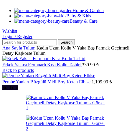
Home & Garden
Baby & Kids
Beauty & Care
Wishlist
Login / Register
Search
Ana Sayfa
Tulum
Kadın Uzun Kollu V Yaka Baş Parmak Geçirmeli
Detay Kaşkorse Tulum
Erkek Yakası Fermuarlı Kısa Kollu T-shirt
339.99
₺
Back to products
Pembe Yanları Büzgülü Midi Boy Keten Elbise
1,199.99
₺
Sold out