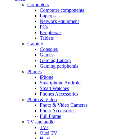
Computers
Computer components
Laptops
Network equipment
PCs
Peripherals
Tablets
Gaming
Consoles
Games
Gaming Laptop
Gaming peripherals
Phones
iPhone
Smartphone Android
Smart Watches
Phones Accessories
Photo & Video
Photo & Video Cameras
Photo Accessories
Full Frame
TV and audio
TVs
Oled TV
Hi-Fi