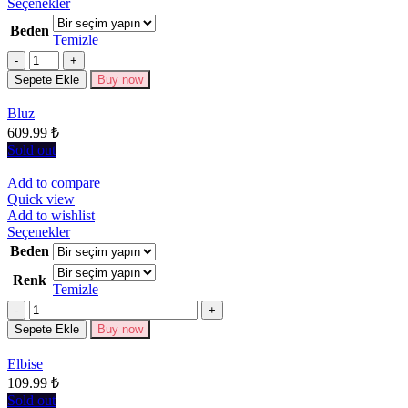
Bu
Seçenekler
ürünün
Beden
birden
Temizle
fazla
Miktar
varyasyonu
Sepete Ekle
Buy now
var.
Seçenekler
Bluz
ürün
609.99
₺
sayfasından
seçilebilir
Sold out
Add to compare
Quick view
Add to wishlist
Bu
Seçenekler
ürünün
Beden
birden
Renk
fazla
Temizle
varyasyonu
Miktar
var.
Seçenekler
Sepete Ekle
Buy now
ürün
sayfasından
Elbise
seçilebilir
109.99
₺
Sold out