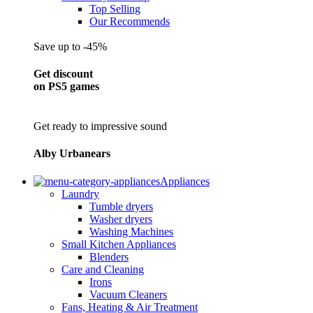
Top Selling
Our Recommends
Save up to -45%
Get discount
on PS5 games
Get ready to impressive sound
Alby Urbanears
Appliances
Laundry
Tumble dryers
Washer dryers
Washing Machines
Small Kitchen Appliances
Blenders
Care and Cleaning
Irons
Vacuum Cleaners
Fans, Heating & Air Treatment