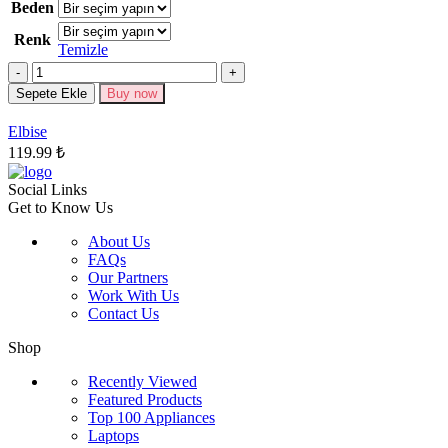
ürünün
Beden
birden
Renk
fazla
Temizle
varyasyonu
Miktar
var.
Seçenekler
Sepete Ekle
Buy now
ürün
sayfasından
Elbise
seçilebilir
119.99
₺
Social Links
Get to Know Us
About Us
FAQs
Our Partners
Work With Us
Contact Us
Shop
Recently Viewed
Featured Products
Top 100 Appliances
Laptops