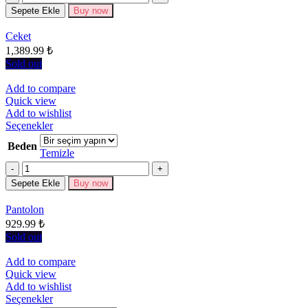
Seçenekler
Sepete Ekle
Buy now
ürün
sayfasından
Ceket
seçilebilir
1,389.99
₺
Sold out
Add to compare
Quick view
Add to wishlist
Bu
Seçenekler
ürünün
Beden
birden
Temizle
fazla
Miktar
varyasyonu
Sepete Ekle
Buy now
var.
Seçenekler
Pantolon
ürün
929.99
₺
sayfasından
seçilebilir
Sold out
Add to compare
Quick view
Add to wishlist
Bu
Seçenekler