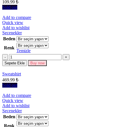
seçilebilir
109.99
₺
Sold out
Add to compare
Quick view
Add to wishlist
Bu
Seçenekler
ürünün
Beden
birden
Renk
fazla
Temizle
varyasyonu
Miktar
var.
Seçenekler
Sepete Ekle
Buy now
ürün
sayfasından
Sweatshirt
seçilebilir
469.99
₺
Sold out
Add to compare
Quick view
Add to wishlist
Bu
Seçenekler
ürünün
Beden
birden
Renk
fazla