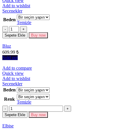
Quick view
Add to wishlist
Bu
Seçenekler
ürünün
Beden
birden
Temizle
fazla
Miktar
varyasyonu
Sepete Ekle
Buy now
var.
Seçenekler
Bluz
ürün
609.99
₺
sayfasından
seçilebilir
Sold out
Add to compare
Quick view
Add to wishlist
Bu
Seçenekler
ürünün
Beden
birden
Renk
fazla
Temizle
varyasyonu
Miktar
var.
Seçenekler
Sepete Ekle
Buy now
ürün
sayfasından
Elbise