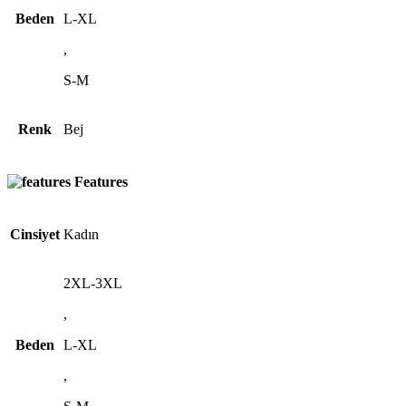
Beden
L-XL
,
S-M
Renk
Bej
Features
Cinsiyet
Kadın
2XL-3XL
,
Beden
L-XL
,