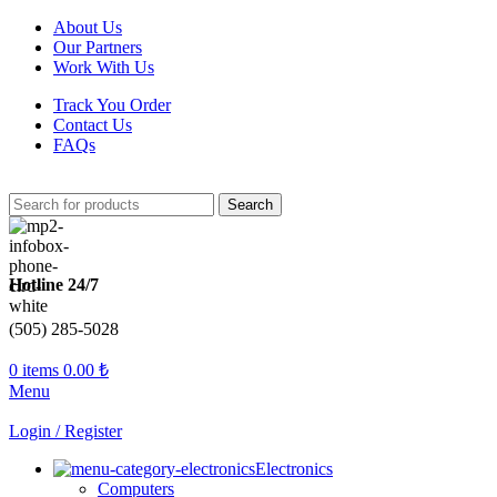
About Us
Our Partners
Work With Us
Track You Order
Contact Us
FAQs
Search
Hotline 24/7
(505) 285-5028
0
items
0.00
₺
Menu
Login / Register
Electronics
Computers