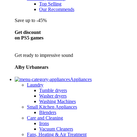
Top Selling
Our Recommends
Save up to -45%
Get discount
on PS5 games
Get ready to impressive sound
Alby Urbanears
Appliances
Laundry
Tumble dryers
Washer dryers
Washing Machines
Small Kitchen Appliances
Blenders
Care and Cleaning
Irons
Vacuum Cleaners
Fans, Heating & Air Treatment