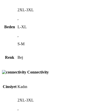
2XL-3XL
,
Beden
L-XL
,
S-M
Renk
Bej
Connectivity
Cinsiyet
Kadın
2XL-3XL
,