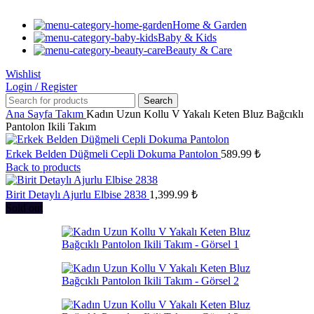
Home & Garden
Baby & Kids
Beauty & Care
Wishlist
Login / Register
Search
Ana Sayfa
Takım
Kadın Uzun Kollu V Yakalı Keten Bluz Bağcıklı
Pantolon Ikili Takım
Erkek Belden Düğmeli Cepli Dokuma Pantolon
589.99
₺
Back to products
Birit Detaylı Ajurlu Elbise 2838
1,399.99
₺
Sold out