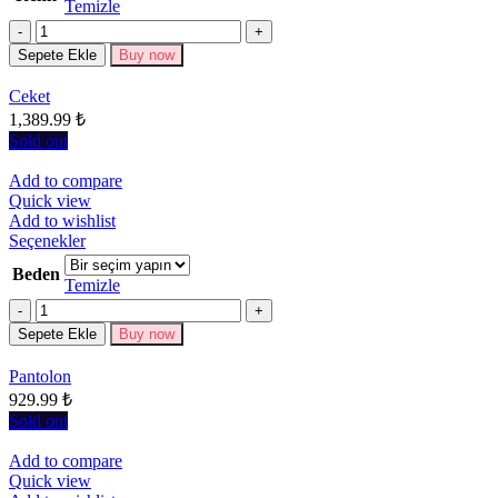
Temizle
varyasyonu
Miktar
var.
Seçenekler
Sepete Ekle
Buy now
ürün
sayfasından
Ceket
seçilebilir
1,389.99
₺
Sold out
Add to compare
Quick view
Add to wishlist
Bu
Seçenekler
ürünün
Beden
birden
Temizle
fazla
Miktar
varyasyonu
Sepete Ekle
Buy now
var.
Seçenekler
Pantolon
ürün
929.99
₺
sayfasından
seçilebilir
Sold out
Add to compare
Quick view