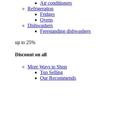
Air conditioners
Refrigeration
Fridges
Ovens
Dishwashers
Freestanding dishwashers
up to 25%
Discount on all
More Ways to Shop
Top Selling
Our Recommends