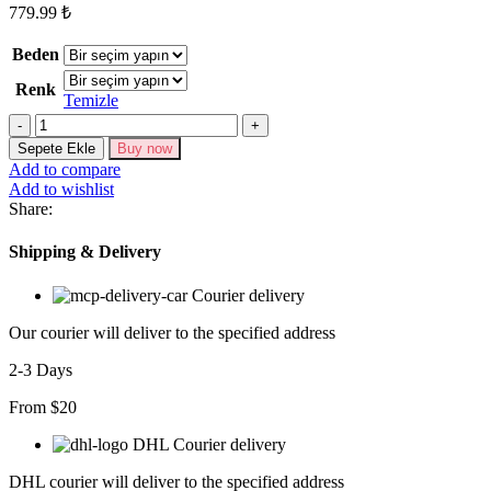
779.99
₺
Beden
Renk
Temizle
Kadın
Uzun
Sepete Ekle
Buy now
Kollu
Add to compare
V
Add to wishlist
Yakalı
Share:
Keten
Bluz
Shipping & Delivery
Bağcıklı
Pantolon
Courier delivery
Ikili
Takım
Our courier will deliver to the specified address
adet
2-3 Days
From $20
DHL Courier delivery
DHL courier will deliver to the specified address