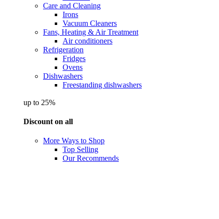
Care and Cleaning
Irons
Vacuum Cleaners
Fans, Heating & Air Treatment
Air conditioners
Refrigeration
Fridges
Ovens
Dishwashers
Freestanding dishwashers
up to 25%
Discount on all
More Ways to Shop
Top Selling
Our Recommends