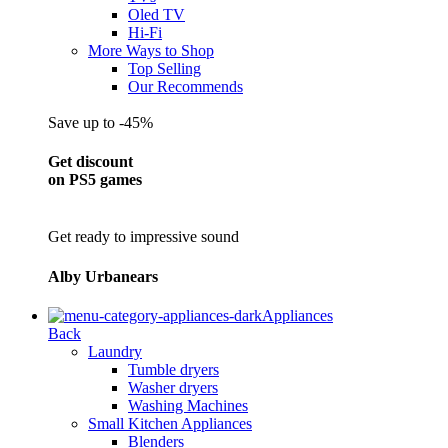
Oled TV
Hi-Fi
More Ways to Shop
Top Selling
Our Recommends
Save up to -45%
Get discount
on PS5 games
Get ready to impressive sound
Alby Urbanears
Appliances
Back
Laundry
Tumble dryers
Washer dryers
Washing Machines
Small Kitchen Appliances
Blenders