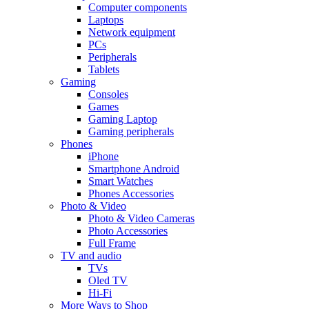
Computer components
Laptops
Network equipment
PCs
Peripherals
Tablets
Gaming
Consoles
Games
Gaming Laptop
Gaming peripherals
Phones
iPhone
Smartphone Android
Smart Watches
Phones Accessories
Photo & Video
Photo & Video Cameras
Photo Accessories
Full Frame
TV and audio
TVs
Oled TV
Hi-Fi
More Ways to Shop