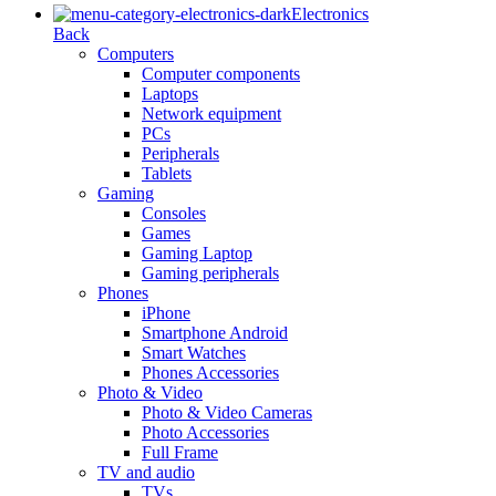
Electronics
Back
Computers
Computer components
Laptops
Network equipment
PCs
Peripherals
Tablets
Gaming
Consoles
Games
Gaming Laptop
Gaming peripherals
Phones
iPhone
Smartphone Android
Smart Watches
Phones Accessories
Photo & Video
Photo & Video Cameras
Photo Accessories
Full Frame
TV and audio
TVs