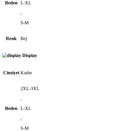
Beden
L-XL
,
S-M
Renk
Bej
Display
Cinsiyet
Kadın
2XL-3XL
,
Beden
L-XL
,
S-M