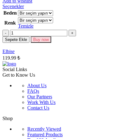
Add to wishlist
Bu
Seçenekler
ürünün
Beden
birden
Renk
fazla
Temizle
varyasyonu
Miktar
var.
Seçenekler
Sepete Ekle
Buy now
ürün
sayfasından
Elbise
seçilebilir
119.99
₺
Social Links
Get to Know Us
About Us
FAQs
Our Partners
Work With Us
Contact Us
Shop
Recently Viewed
Featured Products