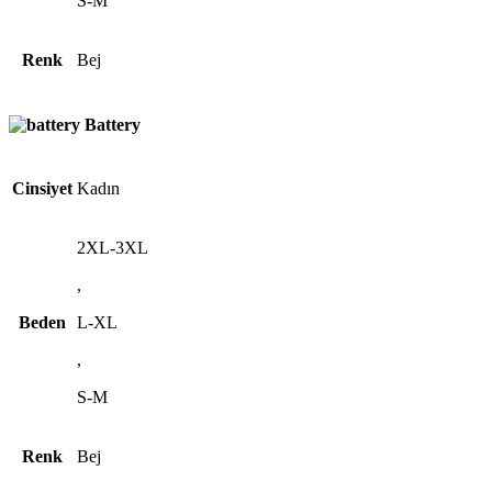
S-M
Renk
Bej
Battery
Cinsiyet
Kadın
2XL-3XL
,
Beden
L-XL
,
S-M
Renk
Bej