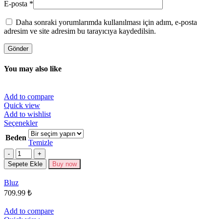
E-posta
*
Daha sonraki yorumlarımda kullanılması için adım, e-posta
adresim ve site adresim bu tarayıcıya kaydedilsin.
You may also like
Add to compare
Quick view
Add to wishlist
Bu
Seçenekler
ürünün
Beden
birden
Temizle
fazla
Miktar
varyasyonu
Sepete Ekle
Buy now
var.
Seçenekler
Bluz
ürün
709.99
₺
sayfasından
seçilebilir
Add to compare