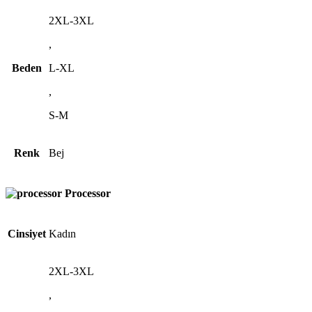
2XL-3XL
,
Beden
L-XL
,
S-M
Renk
Bej
Processor
Cinsiyet
Kadın
2XL-3XL
,