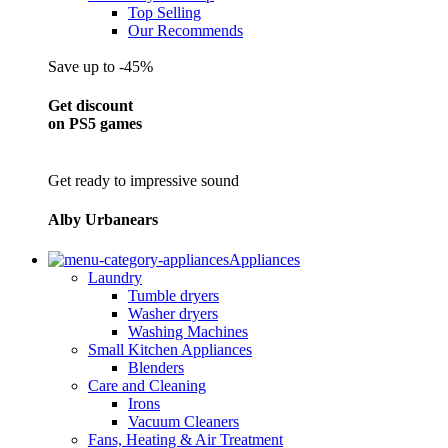
Top Selling
Our Recommends
Save up to -45%
Get discount
on PS5 games
Get ready to impressive sound
Alby Urbanears
Appliances
Laundry
Tumble dryers
Washer dryers
Washing Machines
Small Kitchen Appliances
Blenders
Care and Cleaning
Irons
Vacuum Cleaners
Fans, Heating & Air Treatment