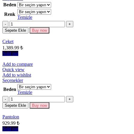
ürünün
Beden
birden
Renk
fazla
Temizle
varyasyonu
Miktar
var.
Seçenekler
Sepete Ekle
Buy now
ürün
sayfasından
Ceket
seçilebilir
1,389.99
₺
Sold out
Add to compare
Quick view
Add to wishlist
Bu
Seçenekler
ürünün
Beden
birden
Temizle
fazla
Miktar
varyasyonu
Sepete Ekle
Buy now
var.
Seçenekler
Pantolon
ürün
929.99
₺
sayfasından
seçilebilir
Sold out