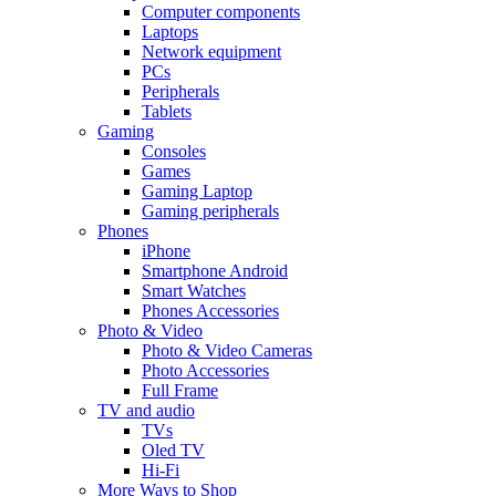
Computer components
Laptops
Network equipment
PCs
Peripherals
Tablets
Gaming
Consoles
Games
Gaming Laptop
Gaming peripherals
Phones
iPhone
Smartphone Android
Smart Watches
Phones Accessories
Photo & Video
Photo & Video Cameras
Photo Accessories
Full Frame
TV and audio
TVs
Oled TV
Hi-Fi
More Ways to Shop