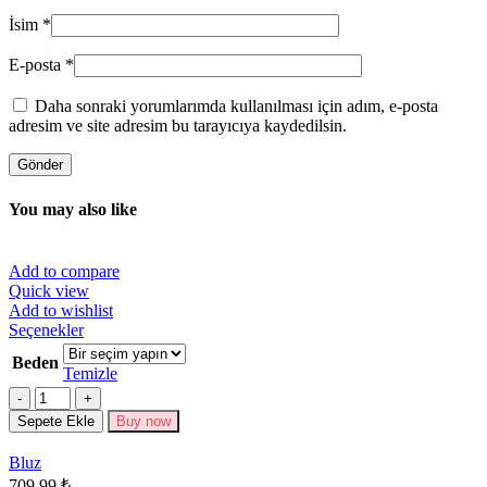
İsim
*
E-posta
*
Daha sonraki yorumlarımda kullanılması için adım, e-posta
adresim ve site adresim bu tarayıcıya kaydedilsin.
You may also like
Add to compare
Quick view
Add to wishlist
Bu
Seçenekler
ürünün
Beden
birden
Temizle
fazla
Miktar
varyasyonu
Sepete Ekle
Buy now
var.
Seçenekler
Bluz
ürün
709.99
₺
sayfasından