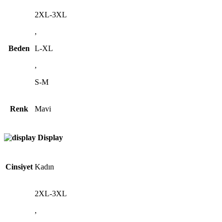
2XL-3XL
,
Beden
L-XL
,
S-M
Renk
Mavi
Display
Cinsiyet
Kadın
2XL-3XL
,