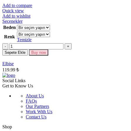
Add to compare
Quick view
Add to wishlist
Bu
Seçenekler
ürünün
Beden
birden
Renk
fazla
Temizle
varyasyonu
Miktar
var.
Seçenekler
Sepete Ekle
Buy now
ürün
sayfasından
Elbise
seçilebilir
119.99
₺
Social Links
Get to Know Us
About Us
FAQs
Our Partners
Work With Us
Contact Us
Shop