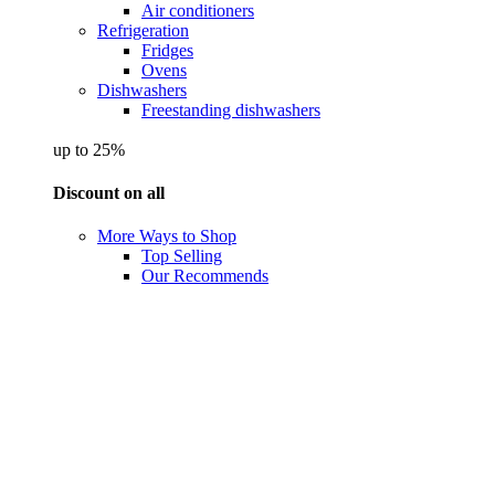
Air conditioners
Refrigeration
Fridges
Ovens
Dishwashers
Freestanding dishwashers
up to 25%
Discount on all
More Ways to Shop
Top Selling
Our Recommends