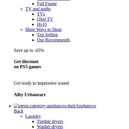
Full Frame
TV and audio
TVs
Oled TV
Hi-Fi
More Ways to Shop
Top Selling
Our Recommends
Save up to -45%
Get discount
on PS5 games
Get ready to impressive sound
Alby Urbanears
Appliances
Back
Laundry
Tumble dryers
Washer dryers