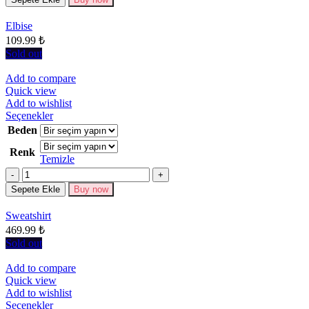
ürün
sayfasından
Elbise
seçilebilir
109.99
₺
Sold out
Add to compare
Quick view
Add to wishlist
Bu
Seçenekler
ürünün
Beden
birden
Renk
fazla
Temizle
varyasyonu
Miktar
var.
Seçenekler
Sepete Ekle
Buy now
ürün
sayfasından
Sweatshirt
seçilebilir
469.99
₺
Sold out
Add to compare
Quick view
Add to wishlist
Bu
Seçenekler