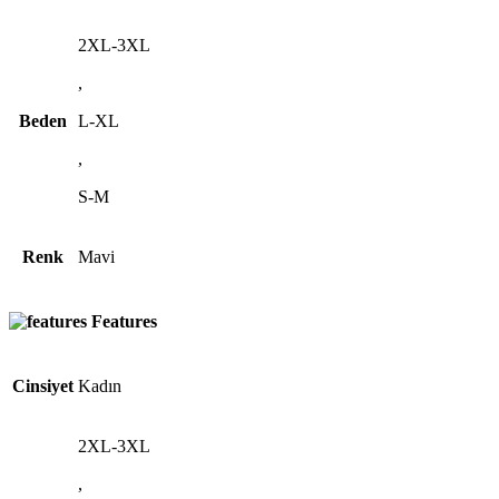
2XL-3XL
,
Beden
L-XL
,
S-M
Renk
Mavi
Features
Cinsiyet
Kadın
2XL-3XL
,