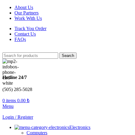
About Us
Our Partners
Work With Us
Track You Order
Contact Us
FAQs
Search
Hotline 24/7
(505) 285-5028
0
items
0.00
₺
Menu
Login / Register
Electronics
Computers