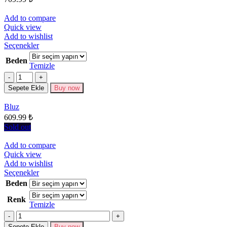
seçilebilir
Add to compare
Quick view
Add to wishlist
Bu
Seçenekler
ürünün
Beden
birden
Temizle
fazla
Miktar
varyasyonu
Sepete Ekle
Buy now
var.
Seçenekler
Bluz
ürün
609.99
₺
sayfasından
seçilebilir
Sold out
Add to compare
Quick view
Add to wishlist
Bu
Seçenekler
ürünün
Beden
birden
Renk
fazla
Temizle
varyasyonu
Miktar
var.
Seçenekler
Sepete Ekle
Buy now