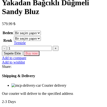
Yakadan Bağcıklı Düğmeli
Sandy Bluz
579.99
₺
Beden
Renk
Temizle
Kadın
Uzun
Sepete Ekle
Buy now
Kollu
Add to compare
Yakalı
Add to wishlist
Yakadan
Share:
Bağcıklı
Düğmeli
Shipping & Delivery
Sandy
Bluz
Courier delivery
adet
Our courier will deliver to the specified address
2-3 Days