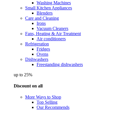
Washing Machines
Small Kitchen Appliances
Blenders
Care and Cleaning
Irons
Vacuum Cleaners
Fans, Heating & Air Treatment
Air conditioners
Refrigeration
Fridges
Ovens
Dishwashers
Freestanding dishwashers
up to 25%
Discount on all
More Ways to Shop
Top Selling
Our Recommends