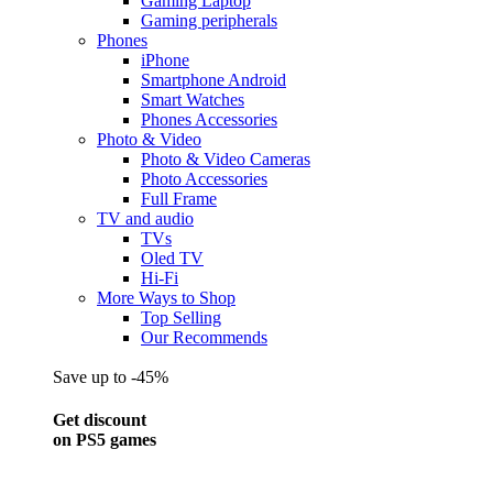
Gaming Laptop
Gaming peripherals
Phones
iPhone
Smartphone Android
Smart Watches
Phones Accessories
Photo & Video
Photo & Video Cameras
Photo Accessories
Full Frame
TV and audio
TVs
Oled TV
Hi-Fi
More Ways to Shop
Top Selling
Our Recommends
Save up to -45%
Get discount
on PS5 games