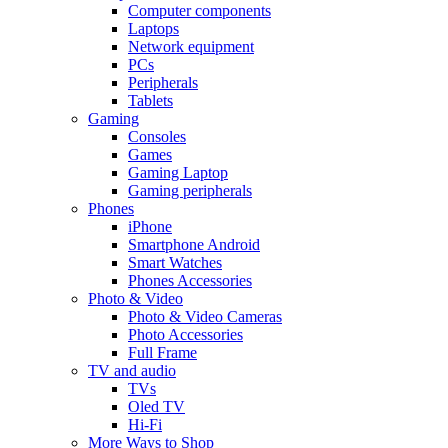
Computer components
Laptops
Network equipment
PCs
Peripherals
Tablets
Gaming
Consoles
Games
Gaming Laptop
Gaming peripherals
Phones
iPhone
Smartphone Android
Smart Watches
Phones Accessories
Photo & Video
Photo & Video Cameras
Photo Accessories
Full Frame
TV and audio
TVs
Oled TV
Hi-Fi
More Ways to Shop