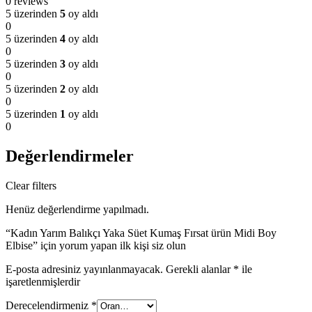
0 reviews
5 üzerinden
5
oy aldı
0
5 üzerinden
4
oy aldı
0
5 üzerinden
3
oy aldı
0
5 üzerinden
2
oy aldı
0
5 üzerinden
1
oy aldı
0
Değerlendirmeler
Clear filters
Henüz değerlendirme yapılmadı.
“Kadın Yarım Balıkçı Yaka Süet Kumaş Fırsat ürün Midi Boy
Elbise” için yorum yapan ilk kişi siz olun
E-posta adresiniz yayınlanmayacak.
Gerekli alanlar
*
ile
işaretlenmişlerdir
Derecelendirmeniz
*