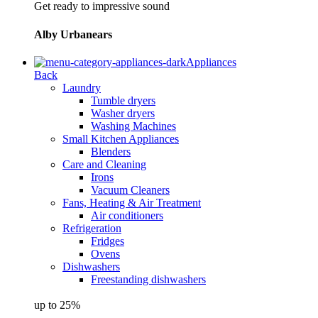
Get ready to impressive sound
Alby Urbanears
Appliances
Back
Laundry
Tumble dryers
Washer dryers
Washing Machines
Small Kitchen Appliances
Blenders
Care and Cleaning
Irons
Vacuum Cleaners
Fans, Heating & Air Treatment
Air conditioners
Refrigeration
Fridges
Ovens
Dishwashers
Freestanding dishwashers
up to 25%