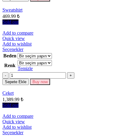
ürün
sayfasından
Sweatshirt
seçilebilir
469.99
₺
Sold out
Add to compare
Quick view
Add to wishlist
Bu
Seçenekler
ürünün
Beden
birden
Renk
fazla
Temizle
varyasyonu
Miktar
var.
Seçenekler
Sepete Ekle
Buy now
ürün
sayfasından
Ceket
seçilebilir
1,389.99
₺
Sold out
Add to compare
Quick view
Add to wishlist
Bu
Seçenekler