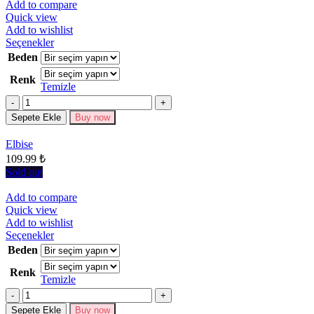
Add to compare
Quick view
Add to wishlist
Bu
Seçenekler
ürünün
Beden
birden
Renk
fazla
Temizle
varyasyonu
Miktar
var.
Seçenekler
Sepete Ekle
Buy now
ürün
sayfasından
Elbise
seçilebilir
109.99
₺
Sold out
Add to compare
Quick view
Add to wishlist
Bu
Seçenekler
ürünün
Beden
birden
Renk
fazla
Temizle
varyasyonu
Miktar
var.
Seçenekler
Sepete Ekle
Buy now