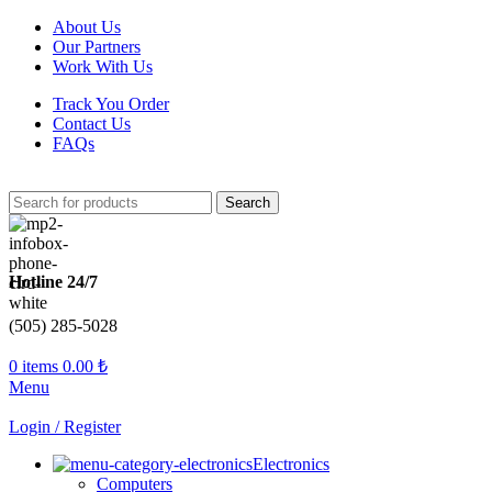
About Us
Our Partners
Work With Us
Track You Order
Contact Us
FAQs
Search
Hotline 24/7
(505) 285-5028
0
items
0.00
₺
Menu
Login / Register
Electronics
Computers