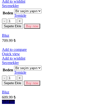
Add to wishlist
Bu
Seçenekler
ürünün
Beden
birden
Temizle
fazla
Miktar
varyasyonu
Sepete Ekle
Buy now
var.
Seçenekler
Bluz
ürün
709.99
₺
sayfasından
seçilebilir
Add to compare
Quick view
Add to wishlist
Bu
Seçenekler
ürünün
Beden
birden
Temizle
fazla
Miktar
varyasyonu
Sepete Ekle
Buy now
var.
Seçenekler
Bluz
ürün
609.99
₺
sayfasından
seçilebilir
Sold out