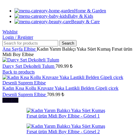
Home & Garden
Baby & Kids
Beauty & Care
Wishlist
Login / Register
Search
Ana Sayfa
Elbise
Kadın Yarım Balıkçı Yaka Süet Kumaş Fırsat ürün
Midi Boy Elbise
Darcy Sırt Dekolteli Tulum
709.99
₺
Back to products
Kadın Kısa Kollu Kruvaze Yaka Lastikli Belden Gipeli çiçek
Desenli Suprem Elbise
709.99
₺
Sold out