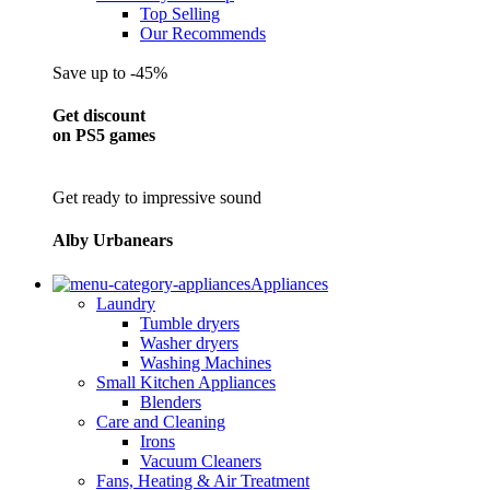
Top Selling
Our Recommends
Save up to -45%
Get discount
on PS5 games
Get ready to impressive sound
Alby Urbanears
Appliances
Laundry
Tumble dryers
Washer dryers
Washing Machines
Small Kitchen Appliances
Blenders
Care and Cleaning
Irons
Vacuum Cleaners
Fans, Heating & Air Treatment