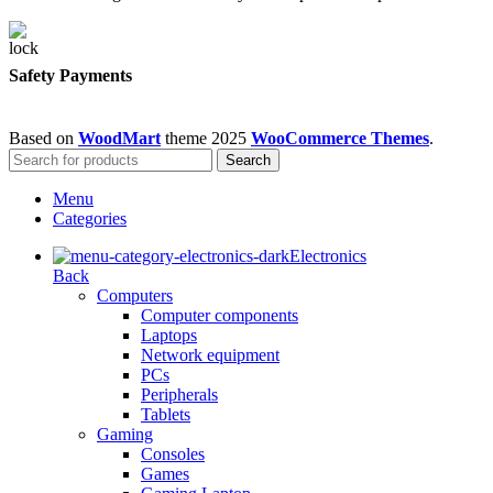
Safety Payments
Based on
WoodMart
theme
2025
WooCommerce Themes
.
Search
Menu
Categories
Electronics
Back
Computers
Computer components
Laptops
Network equipment
PCs
Peripherals
Tablets
Gaming
Consoles
Games