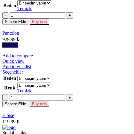
ürünün
Beden
birden
Temizle
fazla
Miktar
varyasyonu
Sepete Ekle
Buy now
var.
Seçenekler
Pantolon
ürün
929.99
₺
sayfasından
seçilebilir
Sold out
Add to compare
Quick view
Add to wishlist
Bu
Seçenekler
ürünün
Beden
birden
Renk
fazla
Temizle
varyasyonu
Miktar
var.
Seçenekler
Sepete Ekle
Buy now
ürün
sayfasından
Elbise
seçilebilir
119.99
₺
Social Links