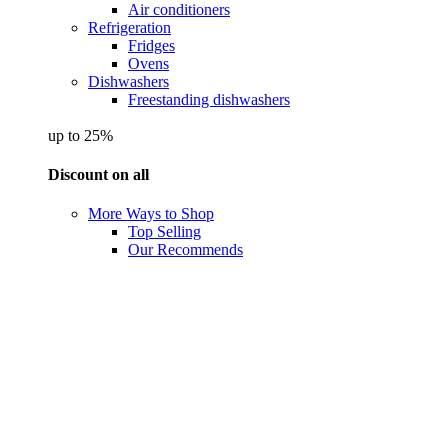
Air conditioners
Refrigeration
Fridges
Ovens
Dishwashers
Freestanding dishwashers
up to 25%
Discount on all
More Ways to Shop
Top Selling
Our Recommends