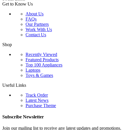
Get to Know Us
About Us
FAQs
Our Partners
Work With Us
Contact Us
Shop
Recently Viewed
Featured Products
Top 100 Appliances
Laptops
Toys & Games
Useful Links
Track Order
Latest News
Purchase Theme
Subscribe Newsletter
Join our mailing list to receive any latest updates and promotions.