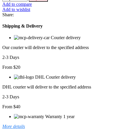
Balıkçı
Add to compare
Yaka
Add to wishlist
Süet
Share:
Kumaş
Fırsat
Shipping & Delivery
ürün
Midi
Courier delivery
Boy
Elbise
Our courier will deliver to the specified address
adet
2-3 Days
From $20
DHL Courier delivery
DHL courier will deliver to the specified address
2-3 Days
From $40
Warranty 1 year
More details