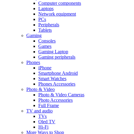
Computer components
Laptops
Network equipment
PCs
Peripherals
Tablets
Gaming
Consoles
Games
Gaming Laptop
Gaming peripherals
Phones
iPhone
Smartphone Android
Smart Watches
Phones Accessories
Photo & Video
Photo & Video Cameras
Photo Accessories
Full Frame
TV and audio
TVs
Oled TV
Hi-Fi
More Ways to Shop