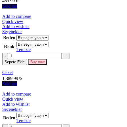
469.99
₺
Sold out
Add to compare
Quick view
Add to wishlist
Bu
Seçenekler
ürünün
Beden
birden
Renk
fazla
Temizle
varyasyonu
Miktar
var.
Seçenekler
Sepete Ekle
Buy now
ürün
sayfasından
Ceket
seçilebilir
1,389.99
₺
Sold out
Add to compare
Quick view
Add to wishlist
Bu
Seçenekler
ürünün
Beden
birden
Temizle
fazla
Miktar