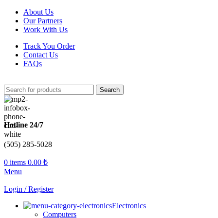
About Us
Our Partners
Work With Us
Track You Order
Contact Us
FAQs
Search
Hotline 24/7
(505) 285-5028
0
items
0.00
₺
Menu
Login / Register
Electronics
Computers