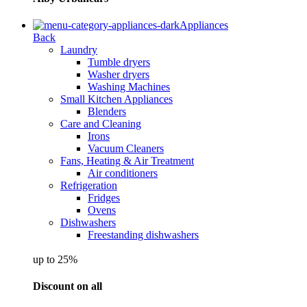
Appliances
Back
Laundry
Tumble dryers
Washer dryers
Washing Machines
Small Kitchen Appliances
Blenders
Care and Cleaning
Irons
Vacuum Cleaners
Fans, Heating & Air Treatment
Air conditioners
Refrigeration
Fridges
Ovens
Dishwashers
Freestanding dishwashers
up to 25%
Discount on all