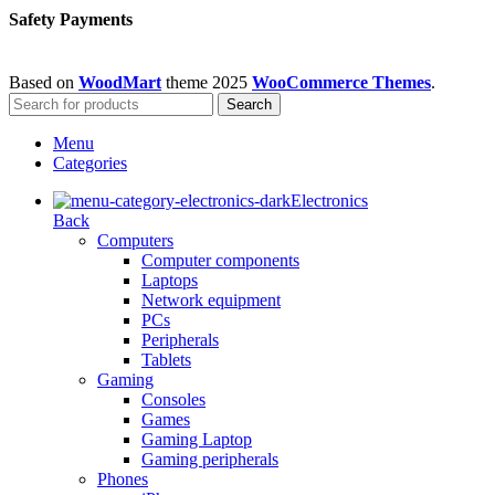
Safety Payments
Based on
WoodMart
theme
2025
WooCommerce Themes
.
Search
Menu
Categories
Electronics
Back
Computers
Computer components
Laptops
Network equipment
PCs
Peripherals
Tablets
Gaming
Consoles
Games
Gaming Laptop
Gaming peripherals
Phones