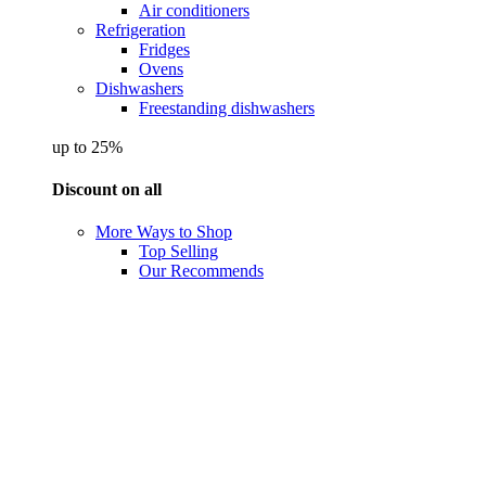
Air conditioners
Refrigeration
Fridges
Ovens
Dishwashers
Freestanding dishwashers
up to 25%
Discount on all
More Ways to Shop
Top Selling
Our Recommends