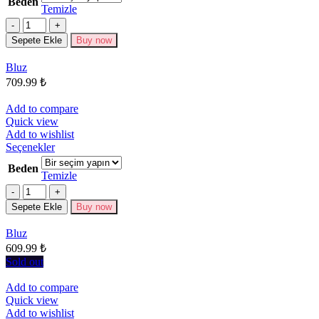
Beden
birden
Temizle
fazla
Miktar
varyasyonu
Sepete Ekle
Buy now
var.
Seçenekler
Bluz
ürün
709.99
₺
sayfasından
seçilebilir
Add to compare
Quick view
Add to wishlist
Bu
Seçenekler
ürünün
Beden
birden
Temizle
fazla
Miktar
varyasyonu
Sepete Ekle
Buy now
var.
Seçenekler
Bluz
ürün
609.99
₺
sayfasından
seçilebilir
Sold out
Add to compare
Quick view
Add to wishlist