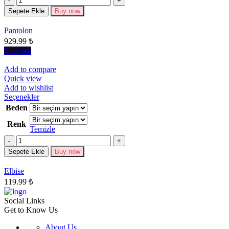
varyasyonu
Sepete Ekle
Buy now
var.
Seçenekler
Pantolon
ürün
929.99
₺
sayfasından
seçilebilir
Sold out
Add to compare
Quick view
Add to wishlist
Bu
Seçenekler
ürünün
Beden
birden
Renk
fazla
Temizle
varyasyonu
Miktar
var.
Seçenekler
Sepete Ekle
Buy now
ürün
sayfasından
Elbise
seçilebilir
119.99
₺
Social Links
Get to Know Us
About Us