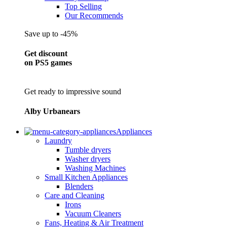
Top Selling
Our Recommends
Save up to -45%
Get discount
on PS5 games
Get ready to impressive sound
Alby Urbanears
Appliances
Laundry
Tumble dryers
Washer dryers
Washing Machines
Small Kitchen Appliances
Blenders
Care and Cleaning
Irons
Vacuum Cleaners
Fans, Heating & Air Treatment