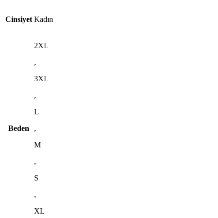
Cinsiyet
Kadın
2XL
,
3XL
,
L
Beden
,
M
,
S
,
XL