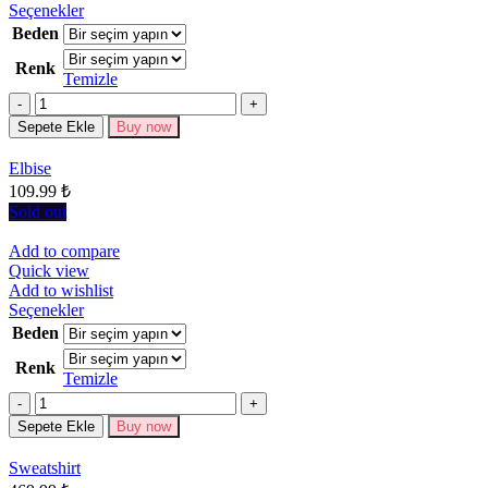
Bu
Seçenekler
ürünün
Beden
birden
Renk
fazla
Temizle
varyasyonu
Miktar
var.
Seçenekler
Sepete Ekle
Buy now
ürün
sayfasından
Elbise
seçilebilir
109.99
₺
Sold out
Add to compare
Quick view
Add to wishlist
Bu
Seçenekler
ürünün
Beden
birden
Renk
fazla
Temizle
varyasyonu
Miktar
var.
Seçenekler
Sepete Ekle
Buy now
ürün
sayfasından
Sweatshirt
seçilebilir