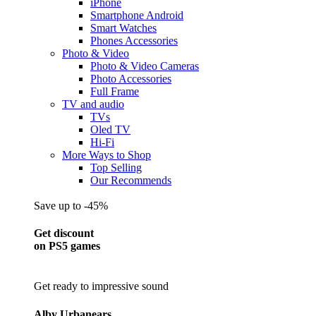
iPhone
Smartphone Android
Smart Watches
Phones Accessories
Photo & Video
Photo & Video Cameras
Photo Accessories
Full Frame
TV and audio
TVs
Oled TV
Hi-Fi
More Ways to Shop
Top Selling
Our Recommends
Save up to -45%
Get discount
on PS5 games
Get ready to impressive sound
Alby Urbanears