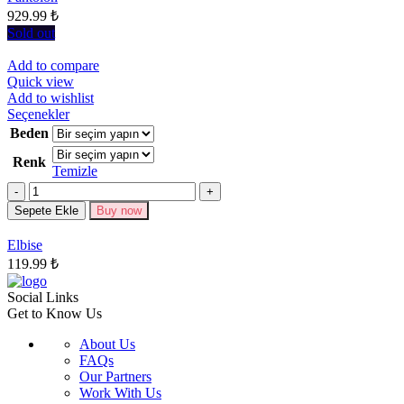
929.99
₺
sayfasından
seçilebilir
Sold out
Add to compare
Quick view
Add to wishlist
Bu
Seçenekler
ürünün
Beden
birden
Renk
fazla
Temizle
varyasyonu
Miktar
var.
Seçenekler
Sepete Ekle
Buy now
ürün
sayfasından
Elbise
seçilebilir
119.99
₺
Social Links
Get to Know Us
About Us
FAQs
Our Partners
Work With Us