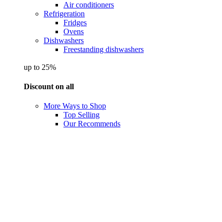
Air conditioners
Refrigeration
Fridges
Ovens
Dishwashers
Freestanding dishwashers
up to 25%
Discount on all
More Ways to Shop
Top Selling
Our Recommends