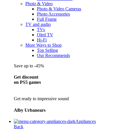
Photo & Video
Photo & Video Cameras
Photo Accessories
Full Frame
TV and audio
TVs
Oled TV
Hi-Fi
More Ways to Shop
Top Selling
Our Recommends
Save up to -45%
Get discount
on PS5 games
Get ready to impressive sound
Alby Urbanears
Appliances
Back