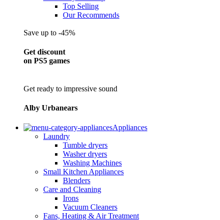
Top Selling
Our Recommends
Save up to -45%
Get discount
on PS5 games
Get ready to impressive sound
Alby Urbanears
Appliances
Laundry
Tumble dryers
Washer dryers
Washing Machines
Small Kitchen Appliances
Blenders
Care and Cleaning
Irons
Vacuum Cleaners
Fans, Heating & Air Treatment