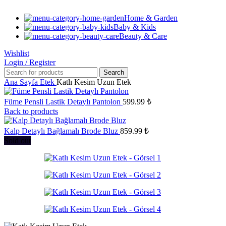
Home & Garden
Baby & Kids
Beauty & Care
Wishlist
Login / Register
Search
Ana Sayfa
Etek
Katlı Kesim Uzun Etek
Füme Pensli Lastik Detaylı Pantolon
599.99
₺
Back to products
Kalp Detaylı Bağlamalı Brode Bluz
859.99
₺
Sold out