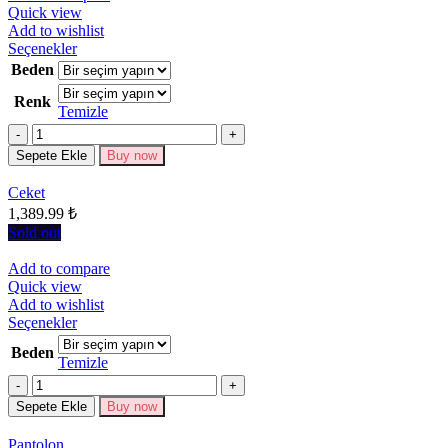
Quick view
Add to wishlist
Bu
Seçenekler
ürünün
Beden
birden
Renk
fazla
Temizle
varyasyonu
Miktar
var.
Seçenekler
Sepete Ekle
Buy now
ürün
sayfasından
Ceket
seçilebilir
1,389.99
₺
Sold out
Add to compare
Quick view
Add to wishlist
Bu
Seçenekler
ürünün
Beden
birden
Temizle
fazla
Miktar
varyasyonu
Sepete Ekle
Buy now
var.
Seçenekler
Pantolon
ürün