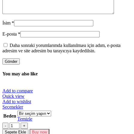
İsim
*
E-posta
*
Daha sonraki yorumlarımda kullanılması için adım, e-posta
adresim ve site adresim bu tarayıcıya kaydedilsin.
You may also like
Add to compare
Quick view
Add to wishlist
Bu
Seçenekler
ürünün
Beden
birden
Temizle
fazla
Miktar
varyasyonu
Sepete Ekle
Buy now
var.