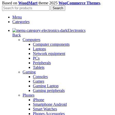
Based on
WoodMart
theme
2025
WooCommerce Themes
.
Search
Menu
Categories
Electronics
Back
Computers
Computer components
Laptops
Network equipment
PCs
Peripherals
Tablets
Gaming
Consoles
Games
Gaming Laptop
Gaming peripherals
Phones
iPhone
Smartphone Android
Smart Watches
Phones Accessories