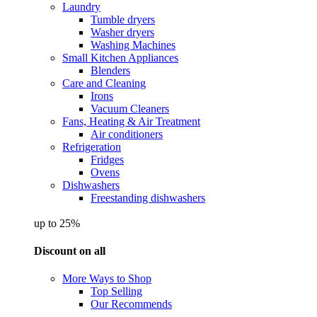
Laundry
Tumble dryers
Washer dryers
Washing Machines
Small Kitchen Appliances
Blenders
Care and Cleaning
Irons
Vacuum Cleaners
Fans, Heating & Air Treatment
Air conditioners
Refrigeration
Fridges
Ovens
Dishwashers
Freestanding dishwashers
up to 25%
Discount on all
More Ways to Shop
Top Selling
Our Recommends