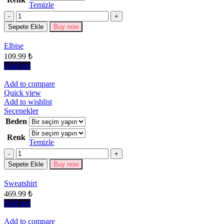
Temizle
varyasyonu
Miktar
var.
Seçenekler
Sepete Ekle
Buy now
ürün
sayfasından
Elbise
seçilebilir
109.99
₺
Sold out
Add to compare
Quick view
Add to wishlist
Bu
Seçenekler
ürünün
Beden
birden
Renk
fazla
Temizle
varyasyonu
Miktar
var.
Seçenekler
Sepete Ekle
Buy now
ürün
sayfasından
Sweatshirt
seçilebilir
469.99
₺
Sold out
Add to compare