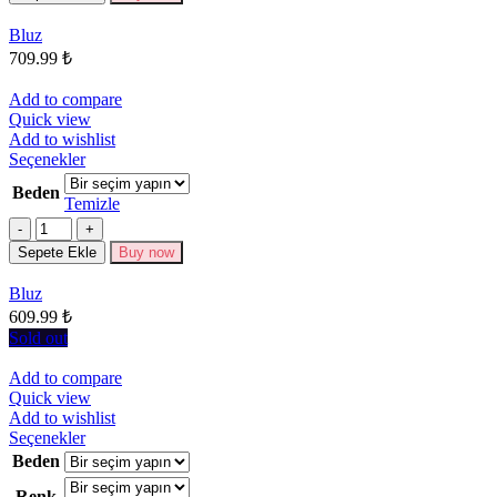
Seçenekler
Bluz
ürün
709.99
₺
sayfasından
seçilebilir
Add to compare
Quick view
Add to wishlist
Bu
Seçenekler
ürünün
Beden
birden
Temizle
fazla
Miktar
varyasyonu
Sepete Ekle
Buy now
var.
Seçenekler
Bluz
ürün
609.99
₺
sayfasından
seçilebilir
Sold out
Add to compare
Quick view
Add to wishlist
Bu
Seçenekler
ürünün
Beden
birden
Renk
fazla