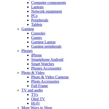
Computer components
Laptops
Network equipment
PCs
Peripherals
Tablets
Gaming
Consoles
Games
Gaming Laptop
Gaming peripherals
Phones
iPhone
Smartphone Android
Smart Watches
Phones Accessories
Photo & Video
Photo & Video Cameras
Photo Accessories
Full Frame
TV and audio
TVs
Oled TV
Hi-Fi
More Ways to Shop