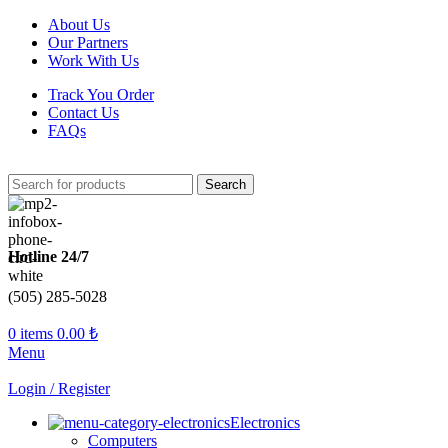
About Us
Our Partners
Work With Us
Track You Order
Contact Us
FAQs
Search
Hotline 24/7
(505) 285-5028
0
items
0.00
₺
Menu
Login / Register
Electronics
Computers