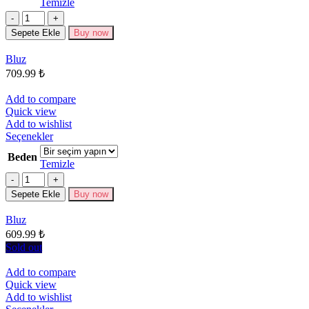
Temizle
fazla
Miktar
varyasyonu
Sepete Ekle
Buy now
var.
Seçenekler
Bluz
ürün
709.99
₺
sayfasından
seçilebilir
Add to compare
Quick view
Add to wishlist
Bu
Seçenekler
ürünün
Beden
birden
Temizle
fazla
Miktar
varyasyonu
Sepete Ekle
Buy now
var.
Seçenekler
Bluz
ürün
609.99
₺
sayfasından
seçilebilir
Sold out
Add to compare
Quick view
Add to wishlist
Bu