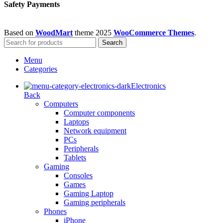
Safety Payments
Based on
WoodMart
theme
2025
WooCommerce Themes
.
Search
Menu
Categories
Electronics
Back
Computers
Computer components
Laptops
Network equipment
PCs
Peripherals
Tablets
Gaming
Consoles
Games
Gaming Laptop
Gaming peripherals
Phones
iPhone