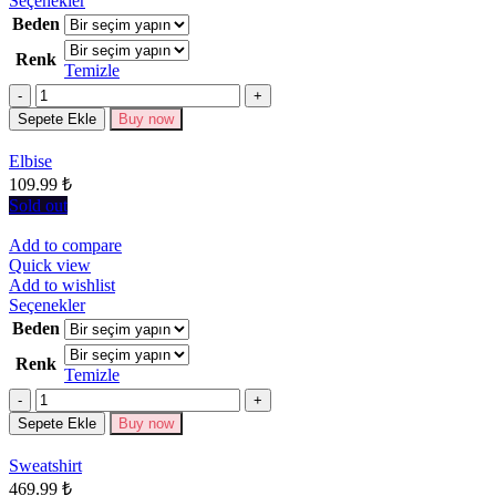
Seçenekler
ürünün
Beden
birden
Renk
fazla
Temizle
varyasyonu
Miktar
var.
Seçenekler
Sepete Ekle
Buy now
ürün
sayfasından
Elbise
seçilebilir
109.99
₺
Sold out
Add to compare
Quick view
Add to wishlist
Bu
Seçenekler
ürünün
Beden
birden
Renk
fazla
Temizle
varyasyonu
Miktar
var.
Seçenekler
Sepete Ekle
Buy now
ürün
sayfasından
Sweatshirt
seçilebilir
469.99
₺