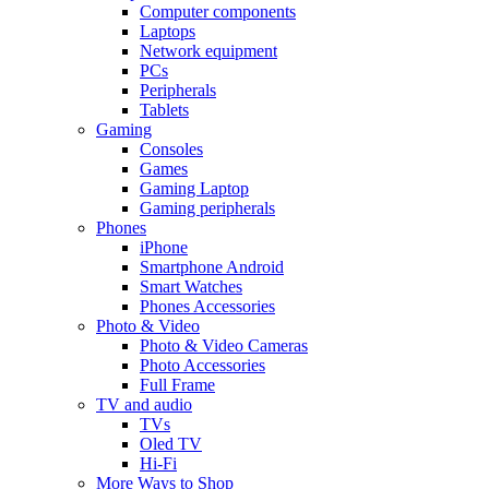
Computer components
Laptops
Network equipment
PCs
Peripherals
Tablets
Gaming
Consoles
Games
Gaming Laptop
Gaming peripherals
Phones
iPhone
Smartphone Android
Smart Watches
Phones Accessories
Photo & Video
Photo & Video Cameras
Photo Accessories
Full Frame
TV and audio
TVs
Oled TV
Hi-Fi
More Ways to Shop