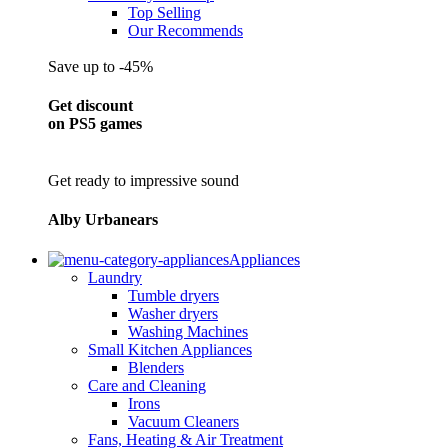
Top Selling
Our Recommends
Save up to -45%
Get discount
on PS5 games
Get ready to impressive sound
Alby Urbanears
Appliances
Laundry
Tumble dryers
Washer dryers
Washing Machines
Small Kitchen Appliances
Blenders
Care and Cleaning
Irons
Vacuum Cleaners
Fans, Heating & Air Treatment