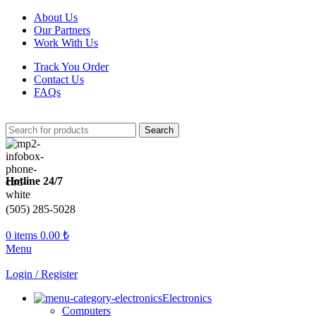
About Us
Our Partners
Work With Us
Track You Order
Contact Us
FAQs
Search
Hotline 24/7
(505) 285-5028
0
items
0.00
₺
Menu
Login / Register
Electronics
Computers