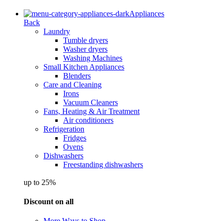
Appliances
Back
Laundry
Tumble dryers
Washer dryers
Washing Machines
Small Kitchen Appliances
Blenders
Care and Cleaning
Irons
Vacuum Cleaners
Fans, Heating & Air Treatment
Air conditioners
Refrigeration
Fridges
Ovens
Dishwashers
Freestanding dishwashers
up to 25%
Discount on all
More Ways to Shop