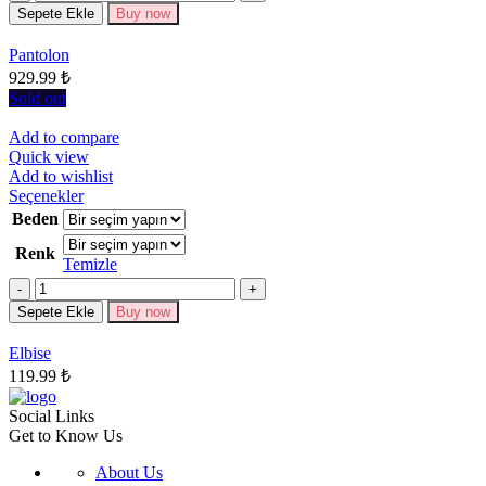
Sepete Ekle
Buy now
var.
Seçenekler
Pantolon
ürün
929.99
₺
sayfasından
seçilebilir
Sold out
Add to compare
Quick view
Add to wishlist
Bu
Seçenekler
ürünün
Beden
birden
Renk
fazla
Temizle
varyasyonu
Miktar
var.
Seçenekler
Sepete Ekle
Buy now
ürün
sayfasından
Elbise
seçilebilir
119.99
₺
Social Links
Get to Know Us
About Us