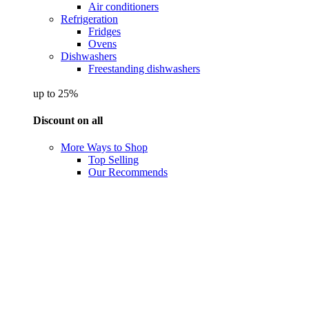
Air conditioners
Refrigeration
Fridges
Ovens
Dishwashers
Freestanding dishwashers
up to 25%
Discount on all
More Ways to Shop
Top Selling
Our Recommends