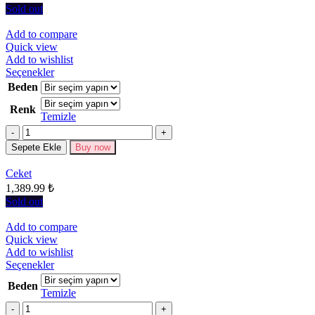
Sold out
Add to compare
Quick view
Add to wishlist
Bu
Seçenekler
ürünün
Beden
birden
Renk
fazla
Temizle
varyasyonu
Miktar
var.
Seçenekler
Sepete Ekle
Buy now
ürün
sayfasından
Ceket
seçilebilir
1,389.99
₺
Sold out
Add to compare
Quick view
Add to wishlist
Bu
Seçenekler
ürünün
Beden
birden
Temizle
fazla
Miktar
varyasyonu