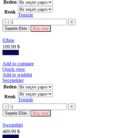
ürünün
Beden
birden
Renk
fazla
Temizle
varyasyonu
Miktar
var.
Seçenekler
Sepete Ekle
Buy now
ürün
sayfasından
Elbise
seçilebilir
109.99
₺
Sold out
Add to compare
Quick view
Add to wishlist
Bu
Seçenekler
ürünün
Beden
birden
Renk
fazla
Temizle
varyasyonu
Miktar
var.
Seçenekler
Sepete Ekle
Buy now
ürün
sayfasından
Sweatshirt
seçilebilir
469.99
₺
Sold out