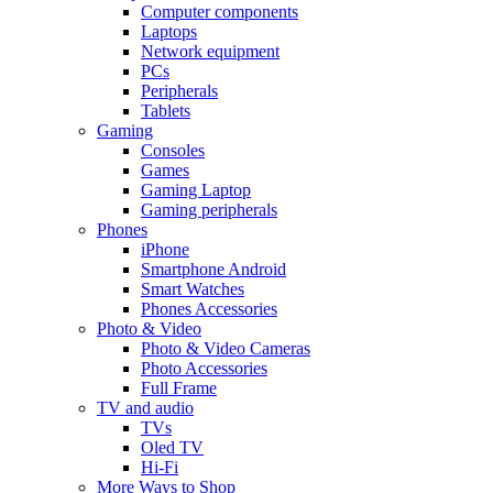
Computer components
Laptops
Network equipment
PCs
Peripherals
Tablets
Gaming
Consoles
Games
Gaming Laptop
Gaming peripherals
Phones
iPhone
Smartphone Android
Smart Watches
Phones Accessories
Photo & Video
Photo & Video Cameras
Photo Accessories
Full Frame
TV and audio
TVs
Oled TV
Hi-Fi
More Ways to Shop