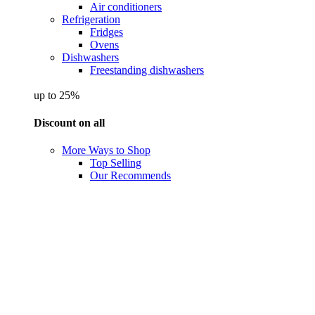
Air conditioners
Refrigeration
Fridges
Ovens
Dishwashers
Freestanding dishwashers
up to 25%
Discount on all
More Ways to Shop
Top Selling
Our Recommends