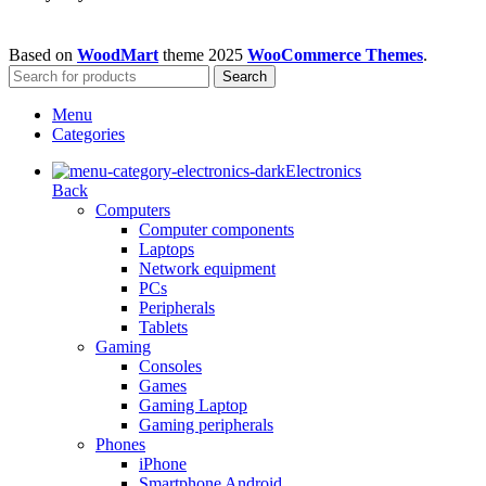
Based on
WoodMart
theme
2025
WooCommerce Themes
.
Search
Menu
Categories
Electronics
Back
Computers
Computer components
Laptops
Network equipment
PCs
Peripherals
Tablets
Gaming
Consoles
Games
Gaming Laptop
Gaming peripherals
Phones
iPhone
Smartphone Android