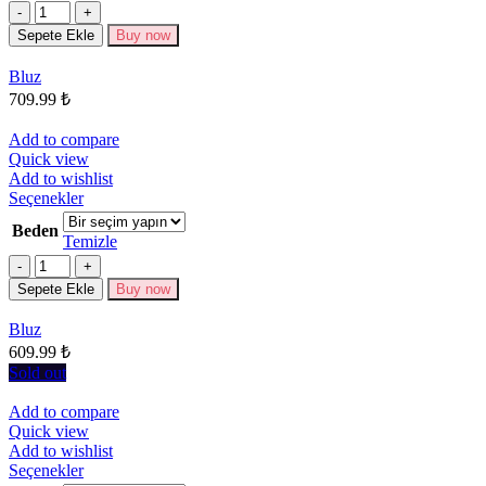
fazla
Miktar
varyasyonu
Sepete Ekle
Buy now
var.
Seçenekler
Bluz
ürün
709.99
₺
sayfasından
seçilebilir
Add to compare
Quick view
Add to wishlist
Bu
Seçenekler
ürünün
Beden
birden
Temizle
fazla
Miktar
varyasyonu
Sepete Ekle
Buy now
var.
Seçenekler
Bluz
ürün
609.99
₺
sayfasından
seçilebilir
Sold out
Add to compare
Quick view
Add to wishlist
Bu
Seçenekler