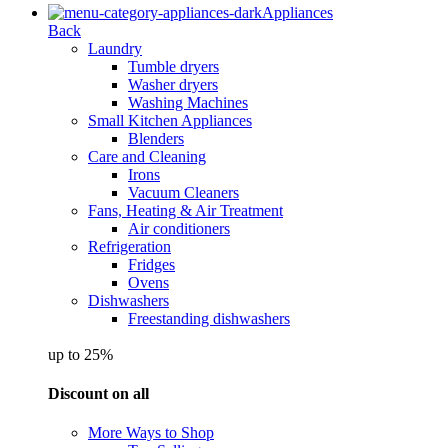
Appliances
Back
Laundry
Tumble dryers
Washer dryers
Washing Machines
Small Kitchen Appliances
Blenders
Care and Cleaning
Irons
Vacuum Cleaners
Fans, Heating & Air Treatment
Air conditioners
Refrigeration
Fridges
Ovens
Dishwashers
Freestanding dishwashers
up to 25%
Discount on all
More Ways to Shop