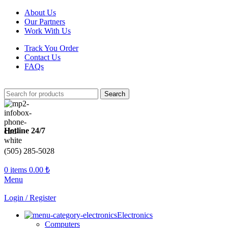
About Us
Our Partners
Work With Us
Track You Order
Contact Us
FAQs
Search
Hotline 24/7
(505) 285-5028
0
items
0.00
₺
Menu
Login / Register
Electronics
Computers