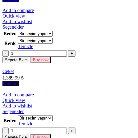
Add to compare
Quick view
Add to wishlist
Bu
Seçenekler
ürünün
Beden
birden
Renk
fazla
Temizle
varyasyonu
Miktar
var.
Seçenekler
Sepete Ekle
Buy now
ürün
sayfasından
Ceket
seçilebilir
1,389.99
₺
Sold out
Add to compare
Quick view
Add to wishlist
Bu
Seçenekler
ürünün
Beden
birden
Temizle
fazla
Miktar
varyasyonu
Sepete Ekle
Buy now