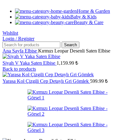
Home & Garden
Baby & Kids
Beauty & Care
Wishlist
Login / Register
Search
Ana Sayfa
Elbise
Kırmızı Leopar Desenli Saten Elbise
Siyah V Yaka Saten Elbise
1,159.99
₺
Back to products
Yarasa Kol Çizgili Cep Detaylı Gri Gömlek
599.99
₺