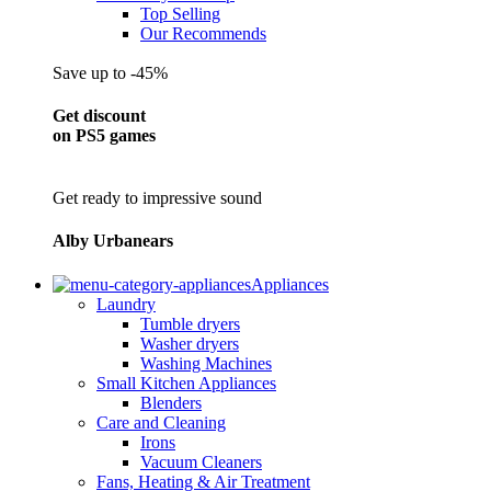
Top Selling
Our Recommends
Save up to -45%
Get discount
on PS5 games
Get ready to impressive sound
Alby Urbanears
Appliances
Laundry
Tumble dryers
Washer dryers
Washing Machines
Small Kitchen Appliances
Blenders
Care and Cleaning
Irons
Vacuum Cleaners
Fans, Heating & Air Treatment