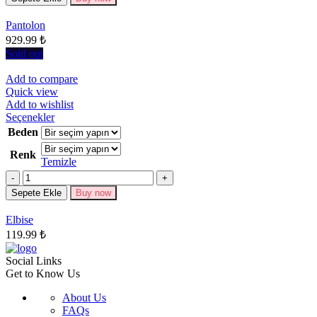
var.
Seçenekler
Pantolon
ürün
929.99
₺
sayfasından
seçilebilir
Sold out
Add to compare
Quick view
Add to wishlist
Bu
Seçenekler
ürünün
Beden
birden
Renk
fazla
Temizle
varyasyonu
Miktar
var.
Seçenekler
Sepete Ekle
Buy now
ürün
sayfasından
Elbise
seçilebilir
119.99
₺
Social Links
Get to Know Us
About Us
FAQs