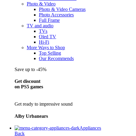
Photo & Video
Photo & Video Cameras
Photo Accessories
Full Frame
TV and audio
TVs
Oled TV
Hi-Fi
More Ways to Shop
Top Selling
Our Recommends
Save up to -45%
Get discount
on PS5 games
Get ready to impressive sound
Alby Urbanears
Appliances
Back