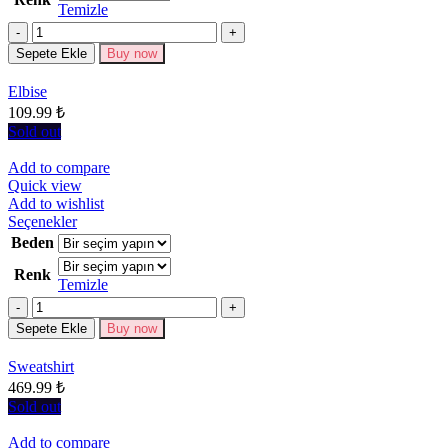
Temizle
varyasyonu
Miktar
var.
Seçenekler
Sepete Ekle
Buy now
ürün
sayfasından
Elbise
seçilebilir
109.99
₺
Sold out
Add to compare
Quick view
Add to wishlist
Bu
Seçenekler
ürünün
Beden
birden
Renk
fazla
Temizle
varyasyonu
Miktar
var.
Seçenekler
Sepete Ekle
Buy now
ürün
sayfasından
Sweatshirt
seçilebilir
469.99
₺
Sold out
Add to compare