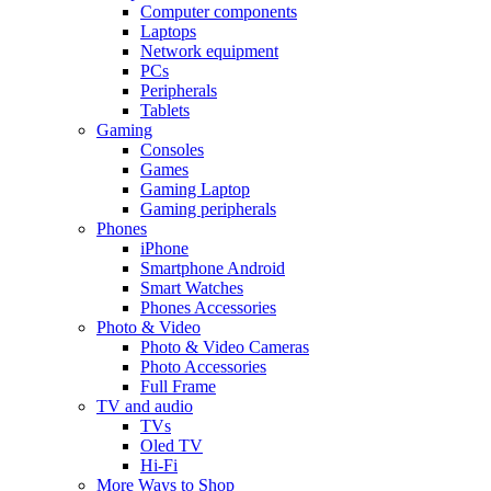
Computer components
Laptops
Network equipment
PCs
Peripherals
Tablets
Gaming
Consoles
Games
Gaming Laptop
Gaming peripherals
Phones
iPhone
Smartphone Android
Smart Watches
Phones Accessories
Photo & Video
Photo & Video Cameras
Photo Accessories
Full Frame
TV and audio
TVs
Oled TV
Hi-Fi
More Ways to Shop