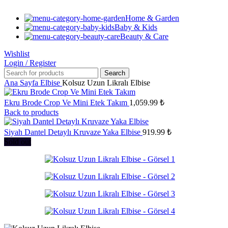
Home & Garden
Baby & Kids
Beauty & Care
Wishlist
Login / Register
Search
Ana Sayfa
Elbise
Kolsuz Uzun Likralı Elbise
Ekru Brode Crop Ve Mini Etek Takım
1,059.99
₺
Back to products
Siyah Dantel Detaylı Kruvaze Yaka Elbise
919.99
₺
Sold out