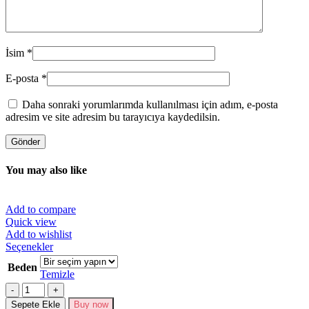
İsim
*
E-posta
*
Daha sonraki yorumlarımda kullanılması için adım, e-posta
adresim ve site adresim bu tarayıcıya kaydedilsin.
You may also like
Add to compare
Quick view
Add to wishlist
Bu
Seçenekler
ürünün
Beden
birden
Temizle
fazla
Miktar
varyasyonu
Sepete Ekle
Buy now
var.