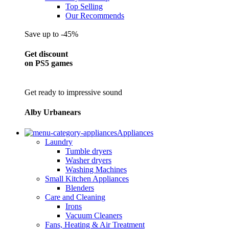
Top Selling
Our Recommends
Save up to -45%
Get discount
on PS5 games
Get ready to impressive sound
Alby Urbanears
Appliances
Laundry
Tumble dryers
Washer dryers
Washing Machines
Small Kitchen Appliances
Blenders
Care and Cleaning
Irons
Vacuum Cleaners
Fans, Heating & Air Treatment