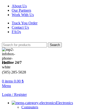
About Us
Our Partners
Work With Us
Track You Order
Contact Us
FAQs
Search
Hotline 24/7
(505) 285-5028
0
items
0.00
₺
Menu
Login / Register
Electronics
Computers