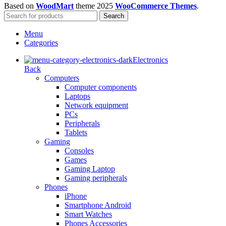
Based on
WoodMart
theme
2025
WooCommerce Themes
.
Search
Menu
Categories
Electronics
Back
Computers
Computer components
Laptops
Network equipment
PCs
Peripherals
Tablets
Gaming
Consoles
Games
Gaming Laptop
Gaming peripherals
Phones
iPhone
Smartphone Android
Smart Watches
Phones Accessories