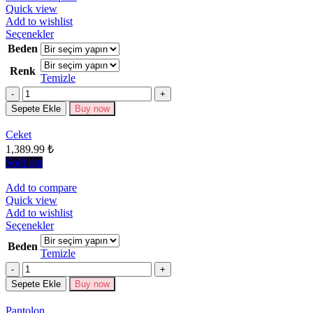
Quick view
Add to wishlist
Bu
Seçenekler
ürünün
Beden
birden
Renk
fazla
Temizle
varyasyonu
Miktar
var.
Seçenekler
Sepete Ekle
Buy now
ürün
sayfasından
Ceket
seçilebilir
1,389.99
₺
Sold out
Add to compare
Quick view
Add to wishlist
Bu
Seçenekler
ürünün
Beden
birden
Temizle
fazla
Miktar
varyasyonu
Sepete Ekle
Buy now
var.
Seçenekler
Pantolon
ürün