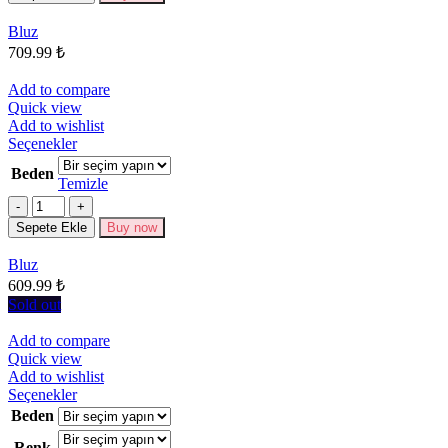
Seçenekler
Bluz
ürün
709.99
₺
sayfasından
seçilebilir
Add to compare
Quick view
Add to wishlist
Bu
Seçenekler
ürünün
Beden
birden
Temizle
fazla
Miktar
varyasyonu
Sepete Ekle
Buy now
var.
Seçenekler
Bluz
ürün
609.99
₺
sayfasından
seçilebilir
Sold out
Add to compare
Quick view
Add to wishlist
Bu
Seçenekler
ürünün
Beden
birden
Renk
fazla