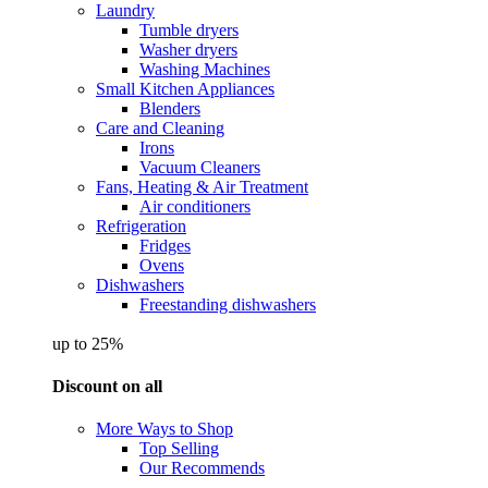
Laundry
Tumble dryers
Washer dryers
Washing Machines
Small Kitchen Appliances
Blenders
Care and Cleaning
Irons
Vacuum Cleaners
Fans, Heating & Air Treatment
Air conditioners
Refrigeration
Fridges
Ovens
Dishwashers
Freestanding dishwashers
up to 25%
Discount on all
More Ways to Shop
Top Selling
Our Recommends