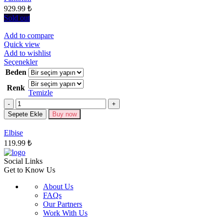
929.99
₺
sayfasından
seçilebilir
Sold out
Add to compare
Quick view
Add to wishlist
Bu
Seçenekler
ürünün
Beden
birden
Renk
fazla
Temizle
varyasyonu
Miktar
var.
Seçenekler
Sepete Ekle
Buy now
ürün
sayfasından
Elbise
seçilebilir
119.99
₺
Social Links
Get to Know Us
About Us
FAQs
Our Partners
Work With Us