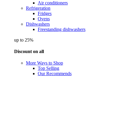
Air conditioners
Refrigeration
Fridges
Ovens
Dishwashers
Freestanding dishwashers
up to 25%
Discount on all
More Ways to Shop
Top Selling
Our Recommends