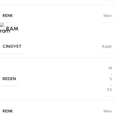
RENK
Mavi
RAM
CINSIYET
Kadın
M
,
BEDEN
S
,
XS
RENK
Mavi