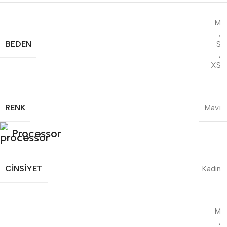
M
,
BEDEN
S
,
XS
RENK
Mavi
Processor
CINSIYET
Kadın
M
,