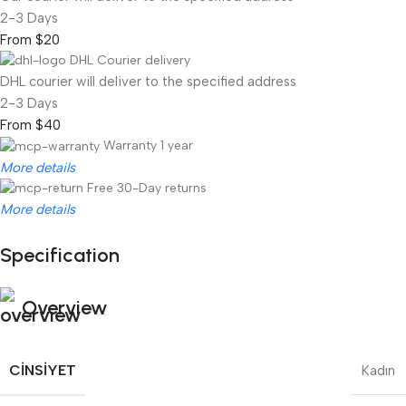
2-3 Days
From $20
DHL Courier delivery
DHL courier will deliver to the specified address
2-3 Days
From $40
Warranty 1 year
More details
Free 30-Day returns
More details
Specification
Unbeatable offers
Black Friday Blowout!
Overview
CINSIYET
Kadın