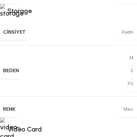
Storage
CINSIYET
Kadın
M
,
BEDEN
S
,
XS
RENK
Mavi
Video Card