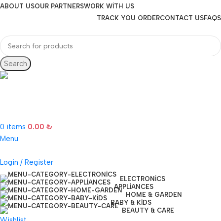
ABOUT US
OUR PARTNERS
WORK WITH US
TRACK YOU ORDER
CONTACT US
FAQS
Search
Hotline 24/7
(505) 285-5028
0
items
0.00
₺
Menu
Login / Register
ELECTRONICS
APPLIANCES
HOME & GARDEN
BABY & KIDS
BEAUTY & CARE
Wishlist