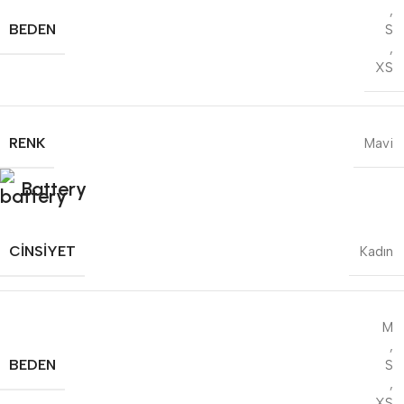
,
BEDEN
S
,
XS
RENK
Mavi
Battery
CINSIYET
Kadın
M
,
BEDEN
S
,
XS