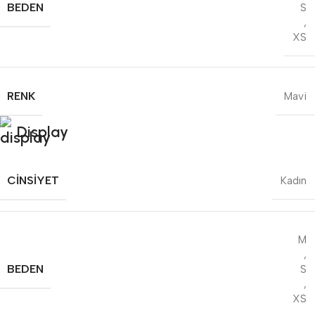
BEDEN
S
,
XS
RENK
Mavi
Display
CINSIYET
Kadın
M
,
BEDEN
S
,
XS