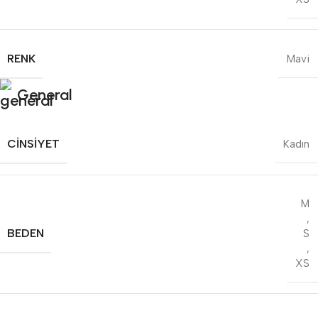
RENK
Mavi
General
CINSIYET
Kadın
M
,
BEDEN
S
,
XS