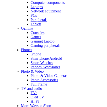
Computer components
Laptops
Network equipment
PCs
Peripherals
Tablets
Gaming
Consoles
Games
Gaming Laptop
Gaming peripherals
Phones
iPhone
Smartphone Android
Smart Watches
Phones Accessories
Photo & Video
Photo & Video Cameras
Photo Accessories
Full Frame
TV and audio
TVs
Oled TV
Hi-Fi
More Ways to Shop