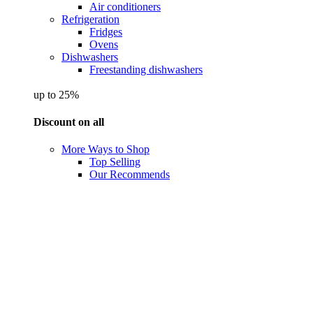
Air conditioners
Refrigeration
Fridges
Ovens
Dishwashers
Freestanding dishwashers
up to 25%
Discount on all
More Ways to Shop
Top Selling
Our Recommends