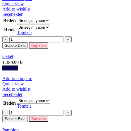
Quick view
Add to wishlist
Bu
Seçenekler
ürünün
Beden
birden
Renk
fazla
Temizle
varyasyonu
Miktar
var.
Seçenekler
Sepete Ekle
Buy now
ürün
sayfasından
Ceket
seçilebilir
1,389.99
₺
Sold out
Add to compare
Quick view
Add to wishlist
Bu
Seçenekler
ürünün
Beden
birden
Temizle
fazla
Miktar
varyasyonu
Sepete Ekle
Buy now
var.
Seçenekler
Pantolon
ürün