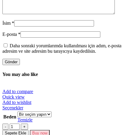
İsim
*
E-posta
*
Daha sonraki yorumlarımda kullanılması için adım, e-posta
adresim ve site adresim bu tarayıcıya kaydedilsin.
You may also like
Add to compare
Quick view
Add to wishlist
Bu
Seçenekler
ürünün
Beden
birden
Temizle
fazla
Miktar
varyasyonu
Sepete Ekle
Buy now
var.