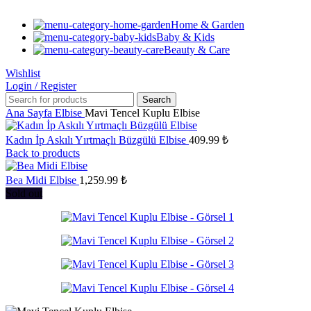
Home & Garden
Baby & Kids
Beauty & Care
Wishlist
Login / Register
Search
Ana Sayfa
Elbise
Mavi Tencel Kuplu Elbise
Kadın İp Askılı Yırtmaçlı Büzgülü Elbise
409.99
₺
Back to products
Bea Midi Elbise
1,259.99
₺
Sold out