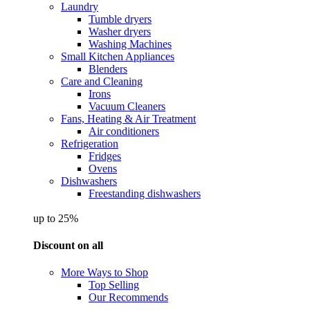
Laundry
Tumble dryers
Washer dryers
Washing Machines
Small Kitchen Appliances
Blenders
Care and Cleaning
Irons
Vacuum Cleaners
Fans, Heating & Air Treatment
Air conditioners
Refrigeration
Fridges
Ovens
Dishwashers
Freestanding dishwashers
up to 25%
Discount on all
More Ways to Shop
Top Selling
Our Recommends