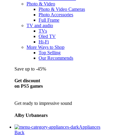
Photo & Video
Photo & Video Cameras
Photo Accessories
Full Frame
TV and audio
TVs
Oled TV
Hi-Fi
More Ways to Shop
Top Selling
Our Recommends
Save up to -45%
Get discount
on PS5 games
Get ready to impressive sound
Alby Urbanears
Appliances
Back