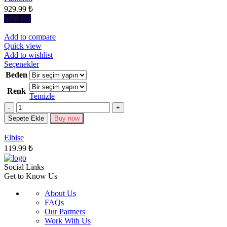
929.99
₺
sayfasından
seçilebilir
Sold out
Add to compare
Quick view
Add to wishlist
Bu
Seçenekler
ürünün
Beden
birden
Renk
fazla
Temizle
varyasyonu
Miktar
var.
Seçenekler
Sepete Ekle
Buy now
ürün
sayfasından
Elbise
seçilebilir
119.99
₺
Social Links
Get to Know Us
About Us
FAQs
Our Partners
Work With Us