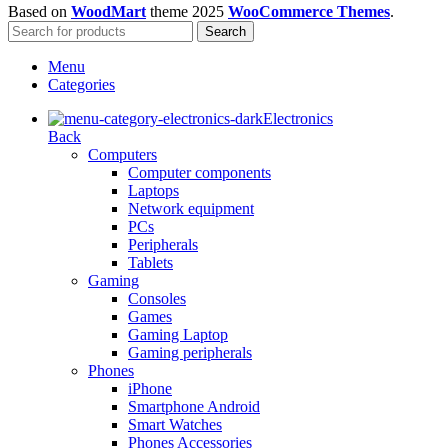
Based on
WoodMart
theme
2025
WooCommerce Themes
.
Search
Menu
Categories
Electronics
Back
Computers
Computer components
Laptops
Network equipment
PCs
Peripherals
Tablets
Gaming
Consoles
Games
Gaming Laptop
Gaming peripherals
Phones
iPhone
Smartphone Android
Smart Watches
Phones Accessories