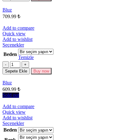
Seçenekler
Bluz
ürün
709.99
₺
sayfasından
seçilebilir
Add to compare
Quick view
Add to wishlist
Bu
Seçenekler
ürünün
Beden
birden
Temizle
fazla
Miktar
varyasyonu
Sepete Ekle
Buy now
var.
Seçenekler
Bluz
ürün
609.99
₺
sayfasından
seçilebilir
Sold out
Add to compare
Quick view
Add to wishlist
Bu
Seçenekler
ürünün
Beden
birden
Renk
fazla