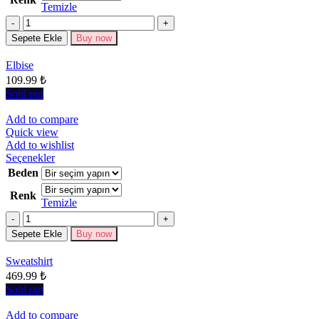
Temizle
varyasyonu
Miktar
var.
Seçenekler
Sepete Ekle
Buy now
ürün
sayfasından
Elbise
seçilebilir
109.99
₺
Sold out
Add to compare
Quick view
Add to wishlist
Bu
Seçenekler
ürünün
Beden
birden
Renk
fazla
Temizle
varyasyonu
Miktar
var.
Seçenekler
Sepete Ekle
Buy now
ürün
sayfasından
Sweatshirt
seçilebilir
469.99
₺
Sold out
Add to compare