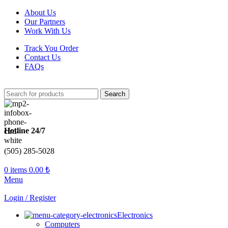
About Us
Our Partners
Work With Us
Track You Order
Contact Us
FAQs
Search
Hotline 24/7
(505) 285-5028
0
items
0.00
₺
Menu
Login / Register
Electronics
Computers