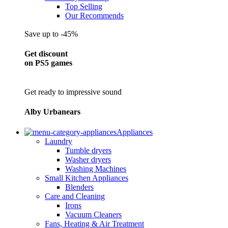
Top Selling
Our Recommends
Save up to -45%
Get discount
on PS5 games
Get ready to impressive sound
Alby Urbanears
Appliances
Laundry
Tumble dryers
Washer dryers
Washing Machines
Small Kitchen Appliances
Blenders
Care and Cleaning
Irons
Vacuum Cleaners
Fans, Heating & Air Treatment