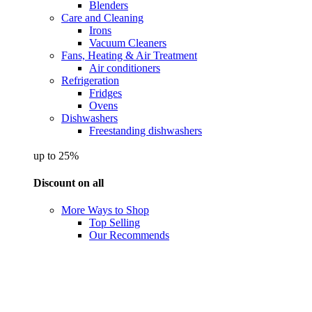
Blenders
Care and Cleaning
Irons
Vacuum Cleaners
Fans, Heating & Air Treatment
Air conditioners
Refrigeration
Fridges
Ovens
Dishwashers
Freestanding dishwashers
up to 25%
Discount on all
More Ways to Shop
Top Selling
Our Recommends