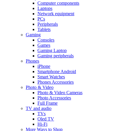
Computer components
Laptops
Network equipment
PCs
Peripherals
Tablets
Gaming
Consoles
Games
Gaming Laptop
Gaming peripherals
Phones
iPhone
Smartphone Android
Smart Watches
Phones Accessories
Photo & Video
Photo & Video Cameras
Photo Accessories
Full Frame
TV and audio
TVs
Oled TV
Hi-Fi
More Ways to Shop