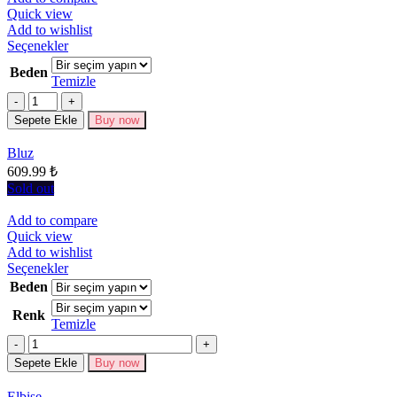
Quick view
Add to wishlist
Bu
Seçenekler
ürünün
Beden
birden
Temizle
fazla
Miktar
varyasyonu
Sepete Ekle
Buy now
var.
Seçenekler
Bluz
ürün
609.99
₺
sayfasından
seçilebilir
Sold out
Add to compare
Quick view
Add to wishlist
Bu
Seçenekler
ürünün
Beden
birden
Renk
fazla
Temizle
varyasyonu
Miktar
var.
Seçenekler
Sepete Ekle
Buy now
ürün
sayfasından
Elbise