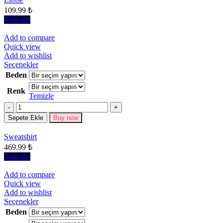
seçilebilir
109.99
₺
Sold out
Add to compare
Quick view
Add to wishlist
Bu
Seçenekler
ürünün
Beden
birden
Renk
fazla
Temizle
varyasyonu
Miktar
var.
Seçenekler
Sepete Ekle
Buy now
ürün
sayfasından
Sweatshirt
seçilebilir
469.99
₺
Sold out
Add to compare
Quick view
Add to wishlist
Bu
Seçenekler
ürünün
Beden
birden