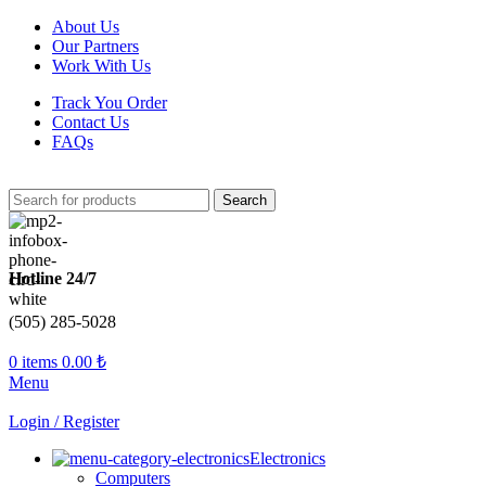
About Us
Our Partners
Work With Us
Track You Order
Contact Us
FAQs
Search
Hotline 24/7
(505) 285-5028
0
items
0.00
₺
Menu
Login / Register
Electronics
Computers