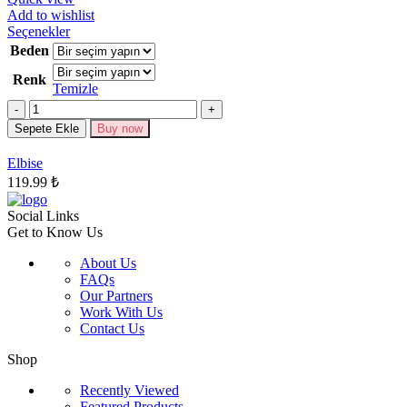
Add to wishlist
Bu
Seçenekler
ürünün
Beden
birden
Renk
fazla
Temizle
varyasyonu
Miktar
var.
Seçenekler
Sepete Ekle
Buy now
ürün
sayfasından
Elbise
seçilebilir
119.99
₺
Social Links
Get to Know Us
About Us
FAQs
Our Partners
Work With Us
Contact Us
Shop
Recently Viewed
Featured Products