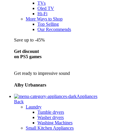
TVs
Oled TV
Hi-Fi
More Ways to Shop
Top Selling
Our Recommends
Save up to -45%
Get discount
on PS5 games
Get ready to impressive sound
Alby Urbanears
Appliances
Back
Laundry
Tumble dryers
Washer dryers
Washing Machines
Small Kitchen Appliances