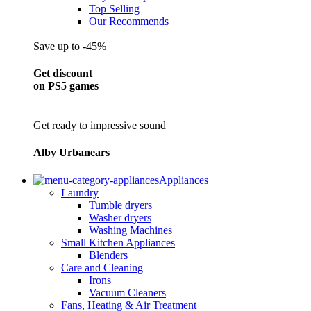
Top Selling
Our Recommends
Save up to -45%
Get discount
on PS5 games
Get ready to impressive sound
Alby Urbanears
Appliances
Laundry
Tumble dryers
Washer dryers
Washing Machines
Small Kitchen Appliances
Blenders
Care and Cleaning
Irons
Vacuum Cleaners
Fans, Heating & Air Treatment