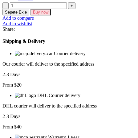
Millie
Sırt
Sepete Ekle
Buy now
Dekolteli
Add to compare
Elbise
Add to wishlist
adet
Share:
Shipping & Delivery
Courier delivery
Our courier will deliver to the specified address
2-3 Days
From $20
DHL Courier delivery
DHL courier will deliver to the specified address
2-3 Days
From $40
Warranty 1 year