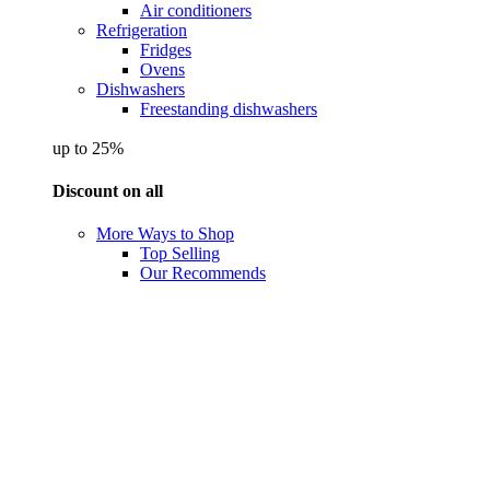
Air conditioners
Refrigeration
Fridges
Ovens
Dishwashers
Freestanding dishwashers
up to 25%
Discount on all
More Ways to Shop
Top Selling
Our Recommends