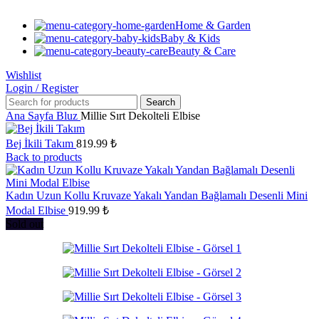
Home & Garden
Baby & Kids
Beauty & Care
Wishlist
Login / Register
Search
Ana Sayfa
Bluz
Millie Sırt Dekolteli Elbise
Bej İkili Takım
819.99
₺
Back to products
Kadın Uzun Kollu Kruvaze Yakalı Yandan Bağlamalı Desenli Mini
Modal Elbise
919.99
₺
Sold out