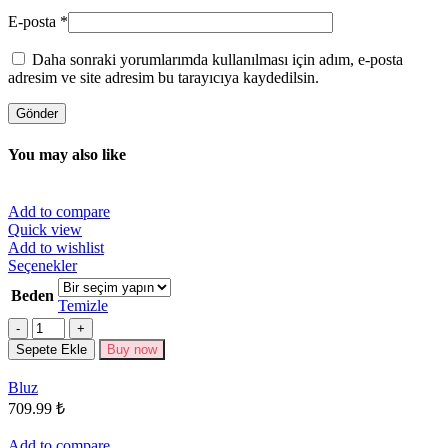
E-posta
*
Daha sonraki yorumlarımda kullanılması için adım, e-posta
adresim ve site adresim bu tarayıcıya kaydedilsin.
You may also like
Add to compare
Quick view
Add to wishlist
Bu
Seçenekler
ürünün
Beden
birden
Temizle
fazla
Miktar
varyasyonu
Sepete Ekle
Buy now
var.
Seçenekler
Bluz
ürün
709.99
₺
sayfasından
seçilebilir
Add to compare