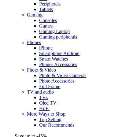
Peripherals
Tablets
Gaming
Consoles
Games
Gaming Laptop
Gaming peripherals
Phones
iPhone
Smartphone Android
Smart Watches
Phones Accessories
Photo & Video
Photo & Video Cameras
Photo Accessories
Full Frame
TV and audio
TVs
Oled TV
Hi-Fi
More Ways to Shop
Top Selling
Our Recommends
Save up to -45%