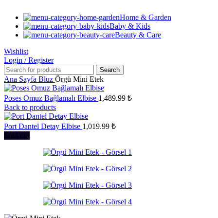
Home & Garden
Baby & Kids
Beauty & Care
Wishlist
Login / Register
Search
Ana Sayfa
Bluz
Örgü Mini Etek
Poses Omuz Bağlamalı Elbise
1,489.99
₺
Back to products
Port Dantel Detay Elbise
1,019.99
₺
Sold out