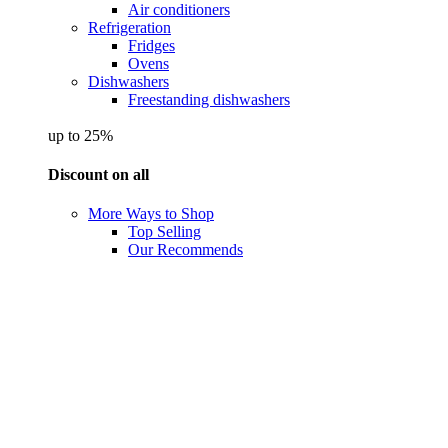
Air conditioners
Refrigeration
Fridges
Ovens
Dishwashers
Freestanding dishwashers
up to 25%
Discount on all
More Ways to Shop
Top Selling
Our Recommends