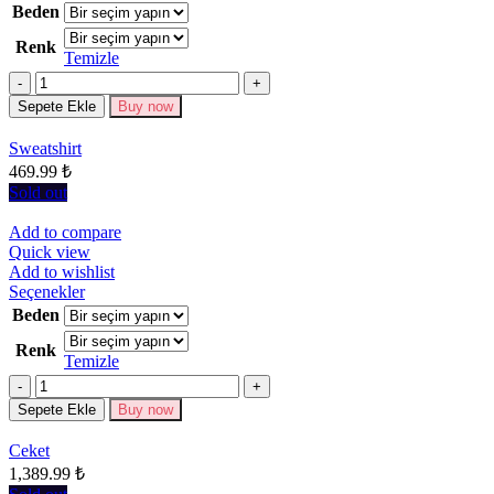
ürünün
Beden
birden
Renk
fazla
Temizle
varyasyonu
Miktar
var.
Seçenekler
Sepete Ekle
Buy now
ürün
sayfasından
Sweatshirt
seçilebilir
469.99
₺
Sold out
Add to compare
Quick view
Add to wishlist
Bu
Seçenekler
ürünün
Beden
birden
Renk
fazla
Temizle
varyasyonu
Miktar
var.
Seçenekler
Sepete Ekle
Buy now
ürün
sayfasından
Ceket
seçilebilir
1,389.99
₺