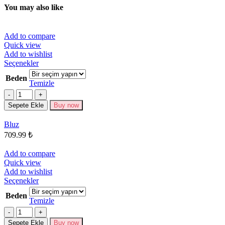
You may also like
Add to compare
Quick view
Add to wishlist
Bu
Seçenekler
ürünün
Beden
birden
Temizle
fazla
Miktar
varyasyonu
Sepete Ekle
Buy now
var.
Seçenekler
Bluz
ürün
709.99
₺
sayfasından
seçilebilir
Add to compare
Quick view
Add to wishlist
Bu
Seçenekler
ürünün
Beden
birden
Temizle
fazla
Miktar
varyasyonu
Sepete Ekle
Buy now