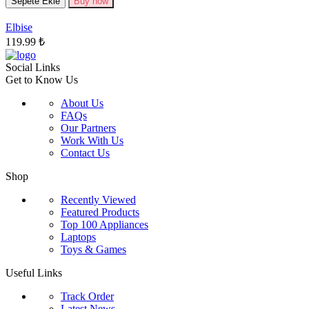
Seçenekler
Sepete Ekle
Buy now
ürün
sayfasından
Elbise
seçilebilir
119.99
₺
Social Links
Get to Know Us
About Us
FAQs
Our Partners
Work With Us
Contact Us
Shop
Recently Viewed
Featured Products
Top 100 Appliances
Laptops
Toys & Games
Useful Links
Track Order
Latest News