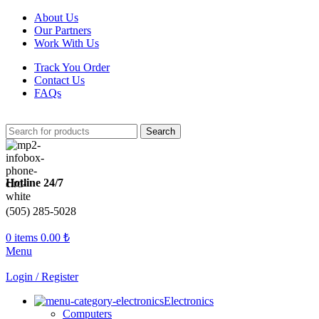
About Us
Our Partners
Work With Us
Track You Order
Contact Us
FAQs
Search
Hotline 24/7
(505) 285-5028
0
items
0.00
₺
Menu
Login / Register
Electronics
Computers