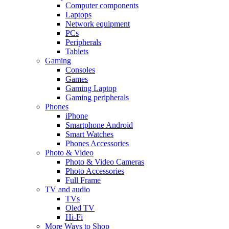
Computer components
Laptops
Network equipment
PCs
Peripherals
Tablets
Gaming
Consoles
Games
Gaming Laptop
Gaming peripherals
Phones
iPhone
Smartphone Android
Smart Watches
Phones Accessories
Photo & Video
Photo & Video Cameras
Photo Accessories
Full Frame
TV and audio
TVs
Oled TV
Hi-Fi
More Ways to Shop