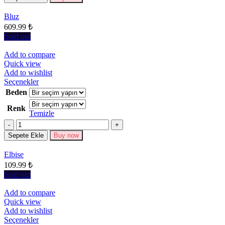
var.
Seçenekler
Bluz
ürün
609.99
₺
sayfasından
seçilebilir
Sold out
Add to compare
Quick view
Add to wishlist
Bu
Seçenekler
ürünün
Beden
birden
Renk
fazla
Temizle
varyasyonu
Miktar
var.
Seçenekler
Sepete Ekle
Buy now
ürün
sayfasından
Elbise
seçilebilir
109.99
₺
Sold out
Add to compare
Quick view
Add to wishlist
Bu
Seçenekler