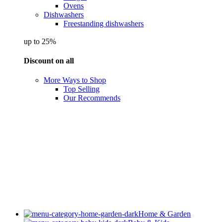
Ovens
Dishwashers
Freestanding dishwashers
up to 25%
Discount on all
More Ways to Shop
Top Selling
Our Recommends
Home & Garden