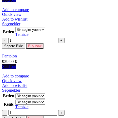
Sold out
Add to compare
Quick view
Add to wishlist
Bu
Seçenekler
ürünün
Beden
birden
Temizle
fazla
Miktar
varyasyonu
Sepete Ekle
Buy now
var.
Seçenekler
Pantolon
ürün
929.99
₺
sayfasından
seçilebilir
Sold out
Add to compare
Quick view
Add to wishlist
Bu
Seçenekler
ürünün
Beden
birden
Renk
fazla
Temizle
varyasyonu
Miktar
var.