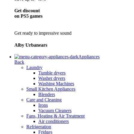
Get discount
on PS5 games
Get ready to impressive sound
Alby Urbanears
Appliances
Back
Laundry
Tumble dryers
Washer dryers
Washing Machines
Small Kitchen Appliances
Blenders
Care and Cleaning
Irons
Vacuum Cleaners
Fans, Heating & Air Treatment
Air conditioners
Refrigeration
Fridges