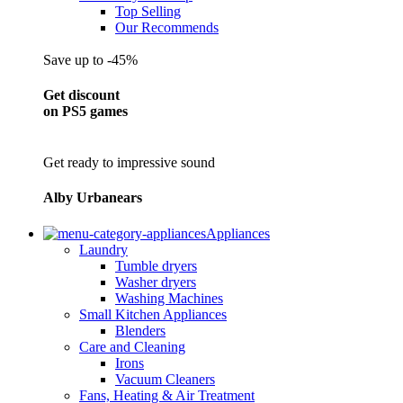
Top Selling
Our Recommends
Save up to -45%
Get discount
on PS5 games
Get ready to impressive sound
Alby Urbanears
Appliances
Laundry
Tumble dryers
Washer dryers
Washing Machines
Small Kitchen Appliances
Blenders
Care and Cleaning
Irons
Vacuum Cleaners
Fans, Heating & Air Treatment