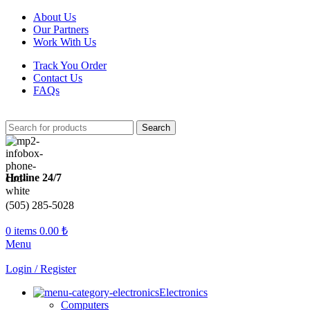
About Us
Our Partners
Work With Us
Track You Order
Contact Us
FAQs
Search
Hotline 24/7
(505) 285-5028
0
items
0.00
₺
Menu
Login / Register
Electronics
Computers