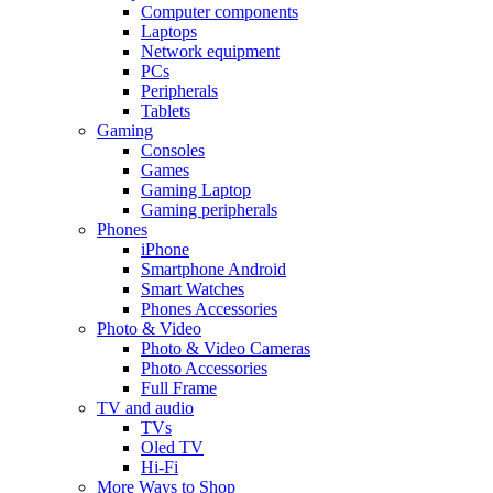
Computer components
Laptops
Network equipment
PCs
Peripherals
Tablets
Gaming
Consoles
Games
Gaming Laptop
Gaming peripherals
Phones
iPhone
Smartphone Android
Smart Watches
Phones Accessories
Photo & Video
Photo & Video Cameras
Photo Accessories
Full Frame
TV and audio
TVs
Oled TV
Hi-Fi
More Ways to Shop