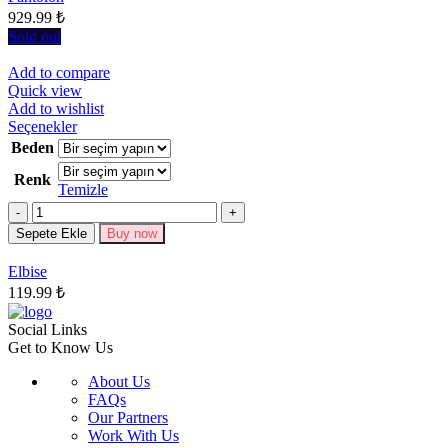
929.99
₺
sayfasından
seçilebilir
Sold out
Add to compare
Quick view
Add to wishlist
Bu
Seçenekler
ürünün
Beden
birden
Renk
fazla
Temizle
varyasyonu
Miktar
var.
Seçenekler
Sepete Ekle
Buy now
ürün
sayfasından
Elbise
seçilebilir
119.99
₺
Social Links
Get to Know Us
About Us
FAQs
Our Partners
Work With Us