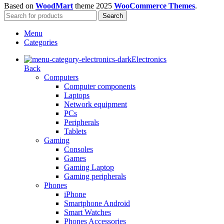
Based on
WoodMart
theme
2025
WooCommerce Themes
.
Search
Menu
Categories
Electronics
Back
Computers
Computer components
Laptops
Network equipment
PCs
Peripherals
Tablets
Gaming
Consoles
Games
Gaming Laptop
Gaming peripherals
Phones
iPhone
Smartphone Android
Smart Watches
Phones Accessories