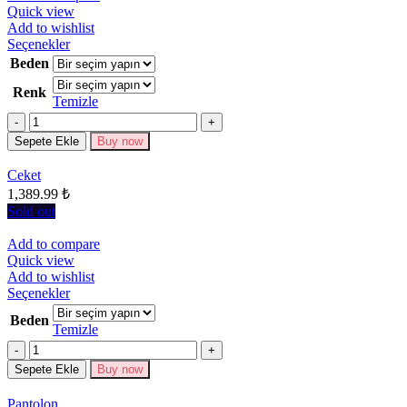
Quick view
Add to wishlist
Bu
Seçenekler
ürünün
Beden
birden
Renk
fazla
Temizle
varyasyonu
Miktar
var.
Seçenekler
Sepete Ekle
Buy now
ürün
sayfasından
Ceket
seçilebilir
1,389.99
₺
Sold out
Add to compare
Quick view
Add to wishlist
Bu
Seçenekler
ürünün
Beden
birden
Temizle
fazla
Miktar
varyasyonu
Sepete Ekle
Buy now
var.
Seçenekler
Pantolon
ürün