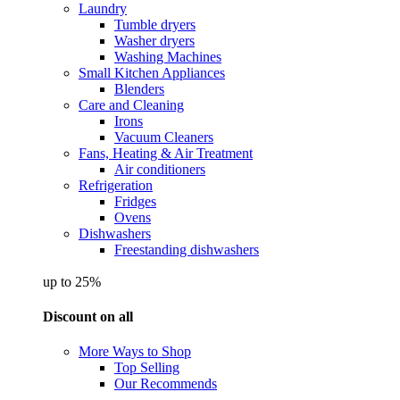
Laundry
Tumble dryers
Washer dryers
Washing Machines
Small Kitchen Appliances
Blenders
Care and Cleaning
Irons
Vacuum Cleaners
Fans, Heating & Air Treatment
Air conditioners
Refrigeration
Fridges
Ovens
Dishwashers
Freestanding dishwashers
up to 25%
Discount on all
More Ways to Shop
Top Selling
Our Recommends