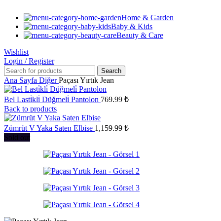
Home & Garden
Baby & Kids
Beauty & Care
Wishlist
Login / Register
Search
Ana Sayfa
Diğer
Paçası Yırtık Jean
Bel Lasti̇kli̇ Düğmeli̇ Pantolon
769.99
₺
Back to products
Zümrüt V Yaka Saten Elbise
1,159.99
₺
Sold out