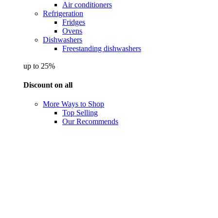
Air conditioners
Refrigeration
Fridges
Ovens
Dishwashers
Freestanding dishwashers
up to 25%
Discount on all
More Ways to Shop
Top Selling
Our Recommends