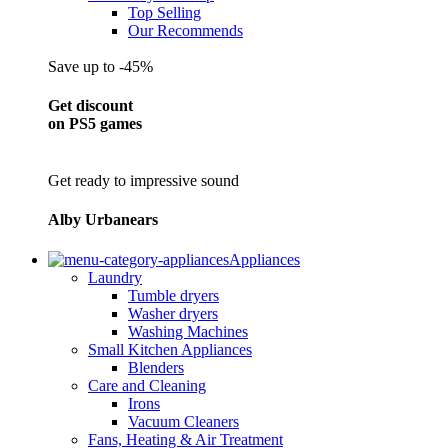
Top Selling
Our Recommends
Save up to -45%
Get discount
on PS5 games
Get ready to impressive sound
Alby Urbanears
Appliances
Laundry
Tumble dryers
Washer dryers
Washing Machines
Small Kitchen Appliances
Blenders
Care and Cleaning
Irons
Vacuum Cleaners
Fans, Heating & Air Treatment