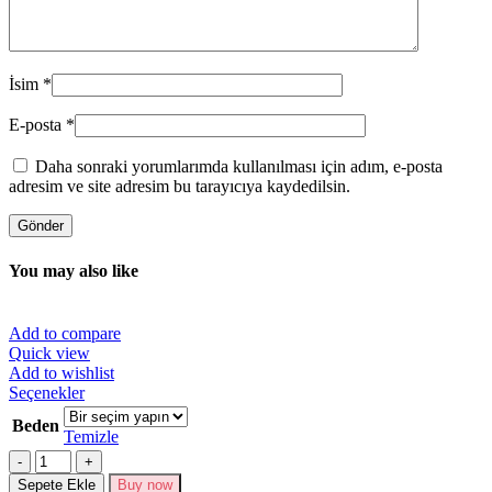
İsim
*
E-posta
*
Daha sonraki yorumlarımda kullanılması için adım, e-posta
adresim ve site adresim bu tarayıcıya kaydedilsin.
You may also like
Add to compare
Quick view
Add to wishlist
Bu
Seçenekler
ürünün
Beden
birden
Temizle
fazla
Miktar
varyasyonu
Sepete Ekle
Buy now
var.