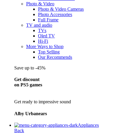
Photo & Video
Photo & Video Cameras
Photo Accessories
Full Frame
TV and audio
TVs
Oled TV
Hi-Fi
More Ways to Shop
Top Selling
Our Recommends
Save up to -45%
Get discount
on PS5 games
Get ready to impressive sound
Alby Urbanears
Appliances
Back