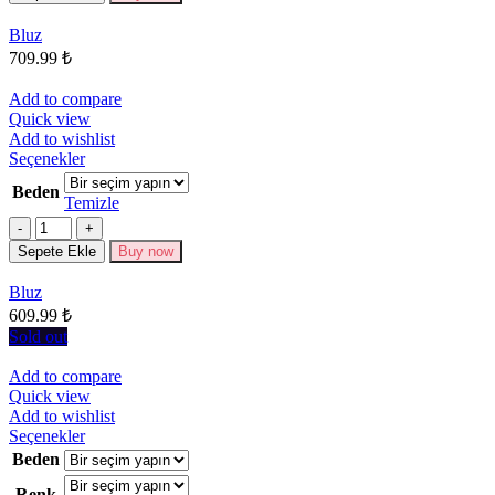
Seçenekler
Bluz
ürün
709.99
₺
sayfasından
seçilebilir
Add to compare
Quick view
Add to wishlist
Bu
Seçenekler
ürünün
Beden
birden
Temizle
fazla
Miktar
varyasyonu
Sepete Ekle
Buy now
var.
Seçenekler
Bluz
ürün
609.99
₺
sayfasından
seçilebilir
Sold out
Add to compare
Quick view
Add to wishlist
Bu
Seçenekler
ürünün
Beden
birden
Renk
fazla