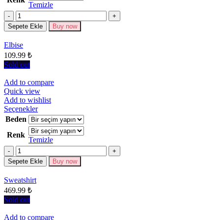
Temizle
varyasyonu
Miktar
var.
Seçenekler
Sepete Ekle
Buy now
ürün
sayfasından
Elbise
seçilebilir
109.99
₺
Sold out
Add to compare
Quick view
Add to wishlist
Bu
Seçenekler
ürünün
Beden
birden
Renk
fazla
Temizle
varyasyonu
Miktar
var.
Seçenekler
Sepete Ekle
Buy now
ürün
sayfasından
Sweatshirt
seçilebilir
469.99
₺
Sold out
Add to compare