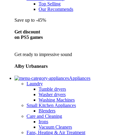
Top Selling
Our Recommends
Save up to -45%
Get discount
on PS5 games
Get ready to impressive sound
Alby Urbanears
Appliances
Laundry
Tumble dryers
Washer dryers
Washing Machines
Small Kitchen Appliances
Blenders
Care and Cleaning
Irons
Vacuum Cleaners
Fans, Heating & Air Treatment