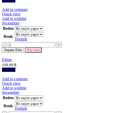
seçilebilir
Sold out
Add to compare
Quick view
Add to wishlist
Bu
Seçenekler
ürünün
Beden
birden
Renk
fazla
Temizle
varyasyonu
Miktar
var.
Seçenekler
Sepete Ekle
Buy now
ürün
sayfasından
Elbise
seçilebilir
109.99
₺
Sold out
Add to compare
Quick view
Add to wishlist
Bu
Seçenekler
ürünün
Beden
birden
Renk
fazla
Temizle
varyasyonu