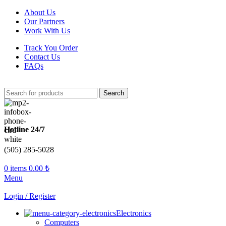
About Us
Our Partners
Work With Us
Track You Order
Contact Us
FAQs
Search
Hotline 24/7
(505) 285-5028
0
items
0.00
₺
Menu
Login / Register
Electronics
Computers