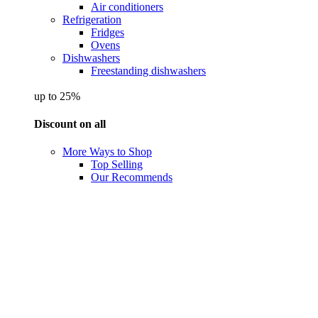
Air conditioners
Refrigeration
Fridges
Ovens
Dishwashers
Freestanding dishwashers
up to 25%
Discount on all
More Ways to Shop
Top Selling
Our Recommends