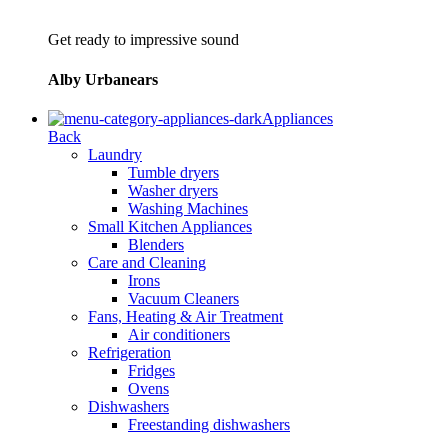
Get ready to impressive sound
Alby Urbanears
Appliances
Back
Laundry
Tumble dryers
Washer dryers
Washing Machines
Small Kitchen Appliances
Blenders
Care and Cleaning
Irons
Vacuum Cleaners
Fans, Heating & Air Treatment
Air conditioners
Refrigeration
Fridges
Ovens
Dishwashers
Freestanding dishwashers