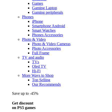
Games
Gaming Laptop
Gaming peripherals
Phones
iPhone
Smartphone Android
Smart Watches
Phones Accessories
Photo & Video
Photo & Video Cameras
Photo Accessories
Full Frame
TV and audio
TVs
Oled TV
Hi-Fi
More Ways to Shop
Top Selling
Our Recommends
Save up to -45%
Get discount
on PS5 games