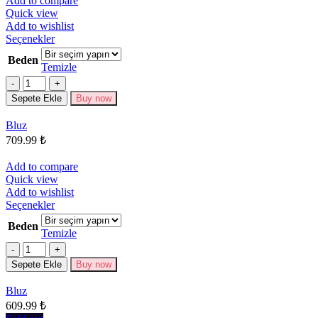
Add to compare
Quick view
Add to wishlist
Bu
Seçenekler
ürünün
Beden
birden
Temizle
fazla
Miktar
varyasyonu
Sepete Ekle
Buy now
var.
Seçenekler
Bluz
ürün
709.99
₺
sayfasından
seçilebilir
Add to compare
Quick view
Add to wishlist
Bu
Seçenekler
ürünün
Beden
birden
Temizle
fazla
Miktar
varyasyonu
Sepete Ekle
Buy now
var.
Seçenekler
Bluz
ürün
609.99
₺
sayfasından