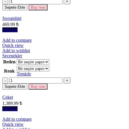
Miktar
var.
Seçenekler
Sepete Ekle
Buy now
ürün
sayfasından
Sweatshirt
seçilebilir
469.99
₺
Sold out
Add to compare
Quick view
Add to wishlist
Bu
Seçenekler
ürünün
Beden
birden
Renk
fazla
Temizle
varyasyonu
Miktar
var.
Seçenekler
Sepete Ekle
Buy now
ürün
sayfasından
Ceket
seçilebilir
1,389.99
₺
Sold out
Add to compare
Quick view