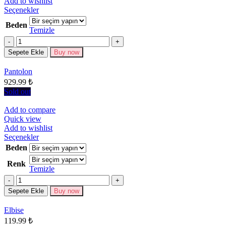
Add to wishlist
Bu
Seçenekler
ürünün
Beden
birden
Temizle
fazla
Miktar
varyasyonu
Sepete Ekle
Buy now
var.
Seçenekler
Pantolon
ürün
929.99
₺
sayfasından
seçilebilir
Sold out
Add to compare
Quick view
Add to wishlist
Bu
Seçenekler
ürünün
Beden
birden
Renk
fazla
Temizle
varyasyonu
Miktar
var.
Seçenekler
Sepete Ekle
Buy now
ürün
sayfasından
Elbise
seçilebilir
119.99
₺