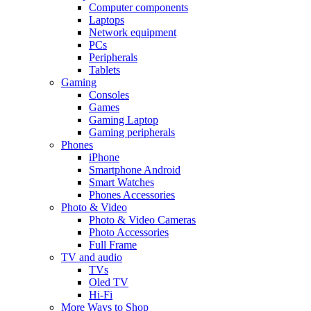
Computer components
Laptops
Network equipment
PCs
Peripherals
Tablets
Gaming
Consoles
Games
Gaming Laptop
Gaming peripherals
Phones
iPhone
Smartphone Android
Smart Watches
Phones Accessories
Photo & Video
Photo & Video Cameras
Photo Accessories
Full Frame
TV and audio
TVs
Oled TV
Hi-Fi
More Ways to Shop