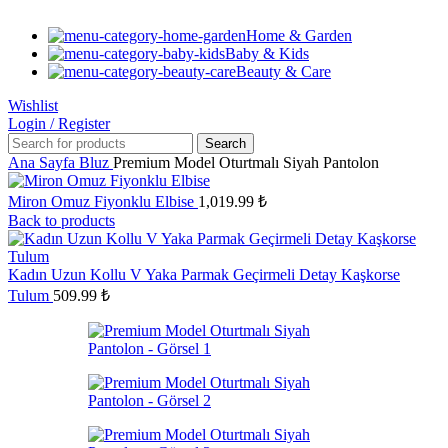
Home & Garden
Baby & Kids
Beauty & Care
Wishlist
Login / Register
Search
Ana Sayfa
Bluz
Premium Model Oturtmalı Siyah Pantolon
Miron Omuz Fiyonklu Elbise
1,019.99
₺
Back to products
Kadın Uzun Kollu V Yaka Parmak Geçirmeli Detay Kaşkorse
Tulum
509.99
₺