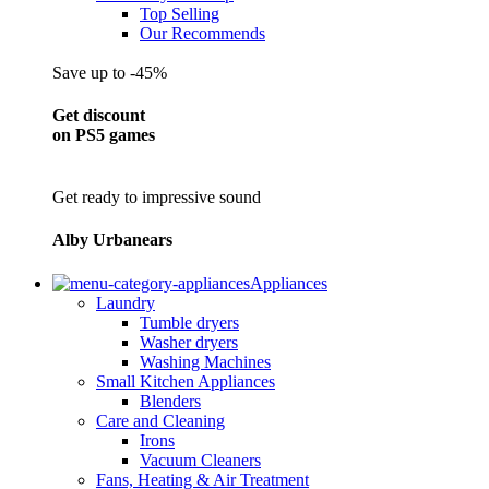
Top Selling
Our Recommends
Save up to -45%
Get discount
on PS5 games
Get ready to impressive sound
Alby Urbanears
Appliances
Laundry
Tumble dryers
Washer dryers
Washing Machines
Small Kitchen Appliances
Blenders
Care and Cleaning
Irons
Vacuum Cleaners
Fans, Heating & Air Treatment