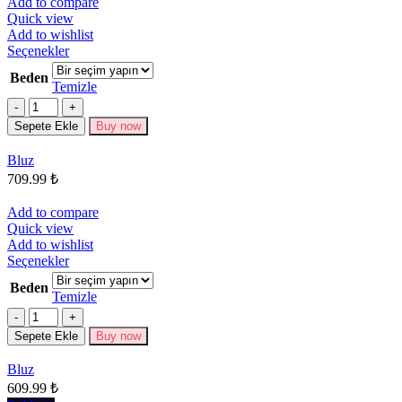
Add to compare
Quick view
Add to wishlist
Bu
Seçenekler
ürünün
Beden
birden
Temizle
fazla
Miktar
varyasyonu
Sepete Ekle
Buy now
var.
Seçenekler
Bluz
ürün
709.99
₺
sayfasından
seçilebilir
Add to compare
Quick view
Add to wishlist
Bu
Seçenekler
ürünün
Beden
birden
Temizle
fazla
Miktar
varyasyonu
Sepete Ekle
Buy now
var.
Seçenekler
Bluz
ürün
609.99
₺
sayfasından