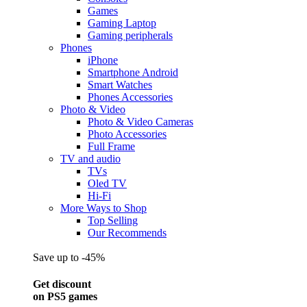
Games
Gaming Laptop
Gaming peripherals
Phones
iPhone
Smartphone Android
Smart Watches
Phones Accessories
Photo & Video
Photo & Video Cameras
Photo Accessories
Full Frame
TV and audio
TVs
Oled TV
Hi-Fi
More Ways to Shop
Top Selling
Our Recommends
Save up to -45%
Get discount
on PS5 games