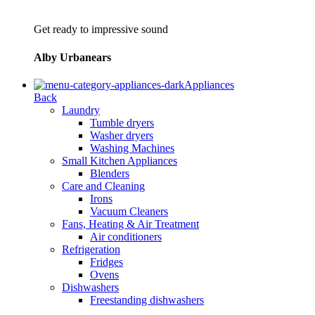
Get ready to impressive sound
Alby Urbanears
Appliances
Back
Laundry
Tumble dryers
Washer dryers
Washing Machines
Small Kitchen Appliances
Blenders
Care and Cleaning
Irons
Vacuum Cleaners
Fans, Heating & Air Treatment
Air conditioners
Refrigeration
Fridges
Ovens
Dishwashers
Freestanding dishwashers