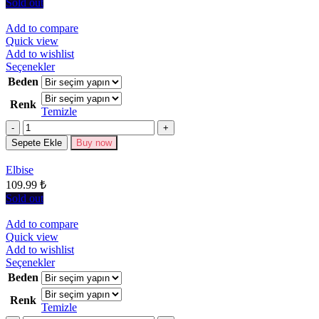
seçilebilir
Sold out
Add to compare
Quick view
Add to wishlist
Bu
Seçenekler
ürünün
Beden
birden
Renk
fazla
Temizle
varyasyonu
Miktar
var.
Seçenekler
Sepete Ekle
Buy now
ürün
sayfasından
Elbise
seçilebilir
109.99
₺
Sold out
Add to compare
Quick view
Add to wishlist
Bu
Seçenekler
ürünün
Beden
birden
Renk
fazla
Temizle
varyasyonu