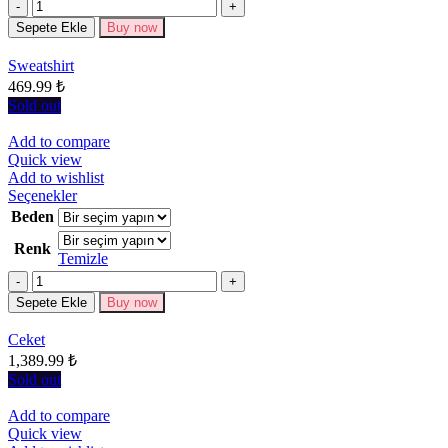
Miktar
var.
Seçenekler
Sepete Ekle
Buy now
ürün
sayfasından
Sweatshirt
seçilebilir
469.99
₺
Sold out
Add to compare
Quick view
Add to wishlist
Bu
Seçenekler
ürünün
Beden
birden
Renk
fazla
Temizle
varyasyonu
Miktar
var.
Seçenekler
Sepete Ekle
Buy now
ürün
sayfasından
Ceket
seçilebilir
1,389.99
₺
Sold out
Add to compare
Quick view