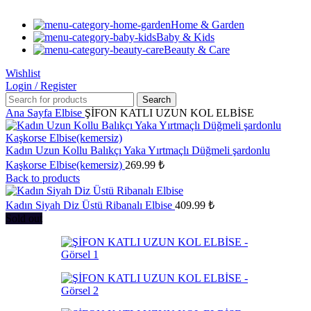
Home & Garden
Baby & Kids
Beauty & Care
Wishlist
Login / Register
Search
Ana Sayfa
Elbise
ŞİFON KATLI UZUN KOL ELBİSE
Kadın Uzun Kollu Balıkçı Yaka Yırtmaçlı Düğmeli şardonlu
Kaşkorse Elbise(kemersiz)
269.99
₺
Back to products
Kadın Siyah Diz Üstü Ribanalı Elbise
409.99
₺
Sold out