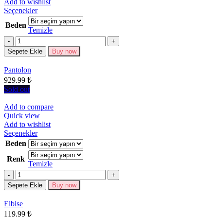
Add to wishlist
Bu
Seçenekler
ürünün
Beden
birden
Temizle
fazla
Miktar
varyasyonu
Sepete Ekle
Buy now
var.
Seçenekler
Pantolon
ürün
929.99
₺
sayfasından
seçilebilir
Sold out
Add to compare
Quick view
Add to wishlist
Bu
Seçenekler
ürünün
Beden
birden
Renk
fazla
Temizle
varyasyonu
Miktar
var.
Seçenekler
Sepete Ekle
Buy now
ürün
sayfasından
Elbise
seçilebilir
119.99
₺