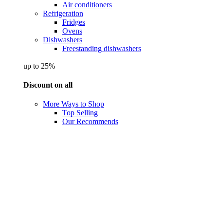
Air conditioners
Refrigeration
Fridges
Ovens
Dishwashers
Freestanding dishwashers
up to 25%
Discount on all
More Ways to Shop
Top Selling
Our Recommends