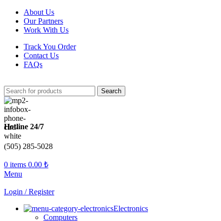
About Us
Our Partners
Work With Us
Track You Order
Contact Us
FAQs
Search
Hotline 24/7
(505) 285-5028
0
items
0.00
₺
Menu
Login / Register
Electronics
Computers