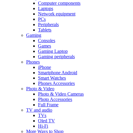
Computer components
Laptops
Network equipment
PCs
Peripherals
Tablets
Gaming
Consoles
Games
Gaming Laptop
Gaming peripherals
Phones
iPhone
Smartphone Android
Smart Watches
Phones Accessories
Photo & Video
Photo & Video Cameras
Photo Accessories
Full Frame
TV and audio
TVs
Oled TV
Hi-Fi
More Ways to Shop