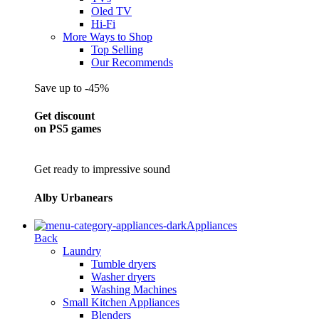
Oled TV
Hi-Fi
More Ways to Shop
Top Selling
Our Recommends
Save up to -45%
Get discount
on PS5 games
Get ready to impressive sound
Alby Urbanears
Appliances
Back
Laundry
Tumble dryers
Washer dryers
Washing Machines
Small Kitchen Appliances
Blenders