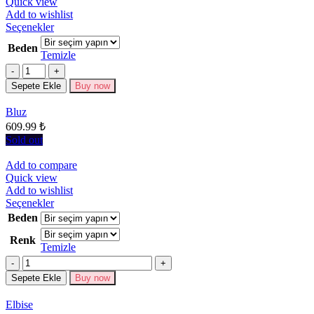
Quick view
Add to wishlist
Bu
Seçenekler
ürünün
Beden
birden
Temizle
fazla
Miktar
varyasyonu
Sepete Ekle
Buy now
var.
Seçenekler
Bluz
ürün
609.99
₺
sayfasından
seçilebilir
Sold out
Add to compare
Quick view
Add to wishlist
Bu
Seçenekler
ürünün
Beden
birden
Renk
fazla
Temizle
varyasyonu
Miktar
var.
Seçenekler
Sepete Ekle
Buy now
ürün
sayfasından
Elbise