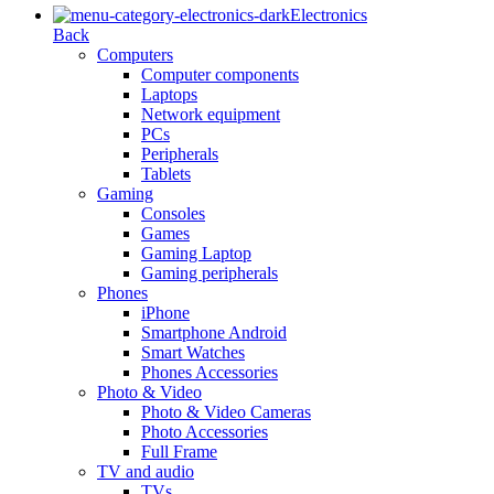
Electronics
Back
Computers
Computer components
Laptops
Network equipment
PCs
Peripherals
Tablets
Gaming
Consoles
Games
Gaming Laptop
Gaming peripherals
Phones
iPhone
Smartphone Android
Smart Watches
Phones Accessories
Photo & Video
Photo & Video Cameras
Photo Accessories
Full Frame
TV and audio
TVs