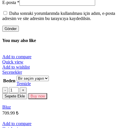
E-posta
*
Daha sonraki yorumlarımda kullanılması için adım, e-posta
adresim ve site adresim bu tarayıcıya kaydedilsin.
You may also like
Add to compare
Quick view
Add to wishlist
Bu
Seçenekler
ürünün
Beden
birden
Temizle
fazla
Miktar
varyasyonu
Sepete Ekle
Buy now
var.
Seçenekler
Bluz
ürün
709.99
₺
sayfasından
seçilebilir
Add to compare