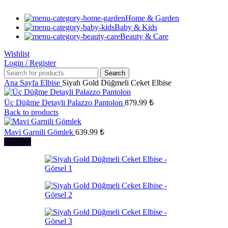
Home & Garden
Baby & Kids
Beauty & Care
Wishlist
Login / Register
Search
Ana Sayfa
Elbise
Siyah Gold Düğmeli Ceket Elbise
Üç Düğme Detayli Palazzo Pantolon
879.99
₺
Back to products
Mavi Garnili Gömlek
639.99
₺
Sold out