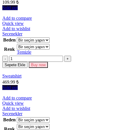
seçilebilir
109.99
₺
Sold out
Add to compare
Quick view
Add to wishlist
Bu
Seçenekler
ürünün
Beden
birden
Renk
fazla
Temizle
varyasyonu
Miktar
var.
Seçenekler
Sepete Ekle
Buy now
ürün
sayfasından
Sweatshirt
seçilebilir
469.99
₺
Sold out
Add to compare
Quick view
Add to wishlist
Bu
Seçenekler
ürünün
Beden
birden
Renk
fazla