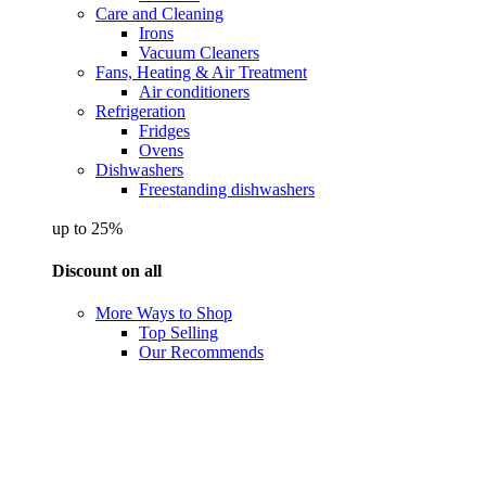
Care and Cleaning
Irons
Vacuum Cleaners
Fans, Heating & Air Treatment
Air conditioners
Refrigeration
Fridges
Ovens
Dishwashers
Freestanding dishwashers
up to 25%
Discount on all
More Ways to Shop
Top Selling
Our Recommends