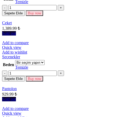
Temizle
varyasyonu
Miktar
var.
Seçenekler
Sepete Ekle
Buy now
ürün
sayfasından
Ceket
seçilebilir
1,389.99
₺
Sold out
Add to compare
Quick view
Add to wishlist
Bu
Seçenekler
ürünün
Beden
birden
Temizle
fazla
Miktar
varyasyonu
Sepete Ekle
Buy now
var.
Seçenekler
Pantolon
ürün
929.99
₺
sayfasından
seçilebilir
Sold out
Add to compare
Quick view