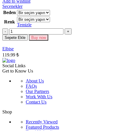
Add to wishlist
Bu
Seçenekler
ürünün
Beden
birden
Renk
fazla
Temizle
varyasyonu
Miktar
var.
Seçenekler
Sepete Ekle
Buy now
ürün
sayfasından
Elbise
seçilebilir
119.99
₺
Social Links
Get to Know Us
About Us
FAQs
Our Partners
Work With Us
Contact Us
Shop
Recently Viewed
Featured Products