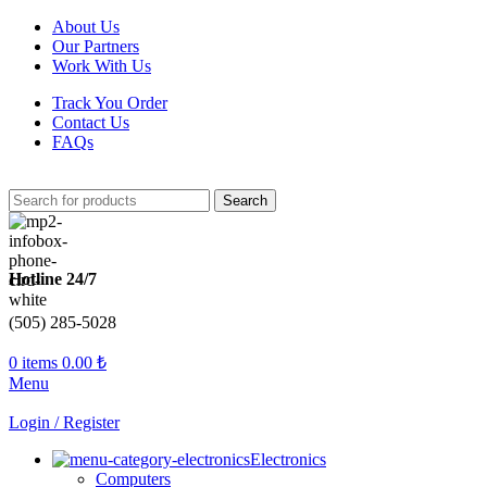
About Us
Our Partners
Work With Us
Track You Order
Contact Us
FAQs
Search
Hotline 24/7
(505) 285-5028
0
items
0.00
₺
Menu
Login / Register
Electronics
Computers