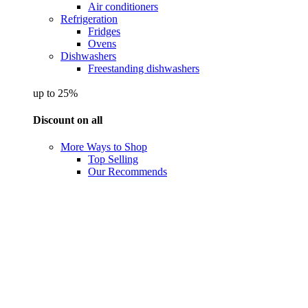
Air conditioners
Refrigeration
Fridges
Ovens
Dishwashers
Freestanding dishwashers
up to 25%
Discount on all
More Ways to Shop
Top Selling
Our Recommends