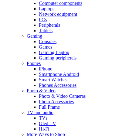
Computer components
Laptops
Network equipment
PCs
Peripherals
Tablets
Gaming
Consoles
Games
Gaming Laptop
Gaming peripherals
Phones
iPhone
Smartphone Android
Smart Watches
Phones Accessories
Photo & Video
Photo & Video Cameras
Photo Accessories
Full Frame
TV and audio
TVs
Oled TV
Hi-Fi
More Ways to Shop