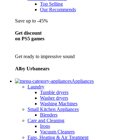
Top Selling
Our Recommends
Save up to -45%
Get discount
on PS5 games
Get ready to impressive sound
Alby Urbanears
Appliances
Laundry
Tumble dryers
Washer dryers
Washing Machines
Small Kitchen Appliances
Blenders
Care and Cleaning
Irons
Vacuum Cleaners
Fans, Heating & Air Treatment