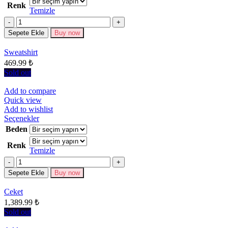
Renk
fazla
Temizle
varyasyonu
Miktar
var.
Seçenekler
Sepete Ekle
Buy now
ürün
sayfasından
Sweatshirt
seçilebilir
469.99
₺
Sold out
Add to compare
Quick view
Add to wishlist
Bu
Seçenekler
ürünün
Beden
birden
Renk
fazla
Temizle
varyasyonu
Miktar
var.
Seçenekler
Sepete Ekle
Buy now
ürün
sayfasından
Ceket
seçilebilir
1,389.99
₺
Sold out