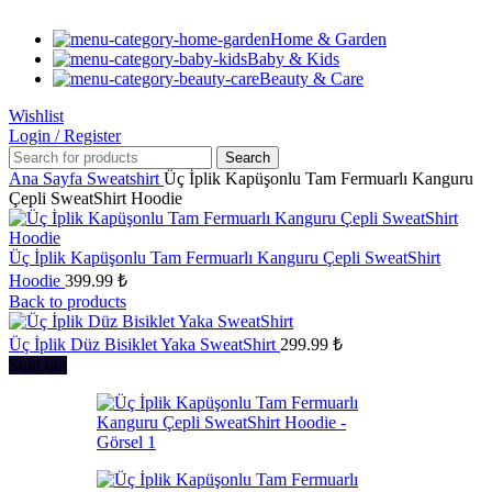
Home & Garden
Baby & Kids
Beauty & Care
Wishlist
Login / Register
Search
Ana Sayfa
Sweatshirt
Üç İplik Kapüşonlu Tam Fermuarlı Kanguru
Çepli SweatShirt Hoodie
Üç İplik Kapüşonlu Tam Fermuarlı Kanguru Çepli SweatShirt
Hoodie
399.99
₺
Back to products
Üç İplik Düz Bisiklet Yaka SweatShirt
299.99
₺
Sold out