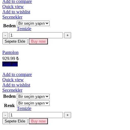
Add to compare
Quick view
Add to wishlist
Bu
Seçenekler
ürünün
Beden
birden
Temizle
fazla
Miktar
varyasyonu
Sepete Ekle
Buy now
var.
Seçenekler
Pantolon
ürün
929.99
₺
sayfasından
seçilebilir
Sold out
Add to compare
Quick view
Add to wishlist
Bu
Seçenekler
ürünün
Beden
birden
Renk
fazla
Temizle
varyasyonu
Miktar
var.
Seçenekler
Sepete Ekle
Buy now
ürün