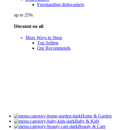
Freestanding dishwashers
up to 25%
Discount on all
More Ways to Shop
Top Selling
Our Recommends
Home & Garden
Baby & Kids
Beauty & Care