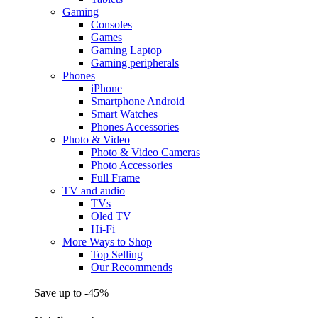
Gaming
Consoles
Games
Gaming Laptop
Gaming peripherals
Phones
iPhone
Smartphone Android
Smart Watches
Phones Accessories
Photo & Video
Photo & Video Cameras
Photo Accessories
Full Frame
TV and audio
TVs
Oled TV
Hi-Fi
More Ways to Shop
Top Selling
Our Recommends
Save up to -45%