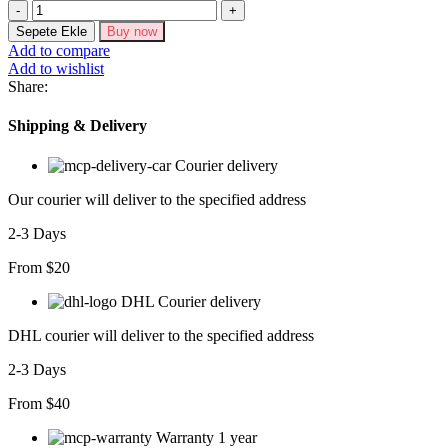
Üç
İplik
Sepete Ekle
Buy now
Kapüşonlu
Add to compare
Tam
Add to wishlist
Fermuarlı
Share:
Kanguru
Çepli
Shipping & Delivery
SweatShirt
Hoodie
Courier delivery
adet
Our courier will deliver to the specified address
2-3 Days
From $20
DHL Courier delivery
DHL courier will deliver to the specified address
2-3 Days
From $40
Warranty 1 year