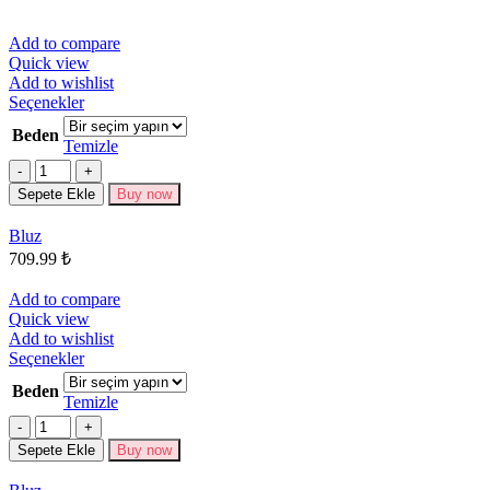
Add to compare
Quick view
Add to wishlist
Bu
Seçenekler
ürünün
Beden
birden
Temizle
fazla
Miktar
varyasyonu
Sepete Ekle
Buy now
var.
Seçenekler
Bluz
ürün
709.99
₺
sayfasından
seçilebilir
Add to compare
Quick view
Add to wishlist
Bu
Seçenekler
ürünün
Beden
birden
Temizle
fazla
Miktar
varyasyonu
Sepete Ekle
Buy now
var.
Seçenekler