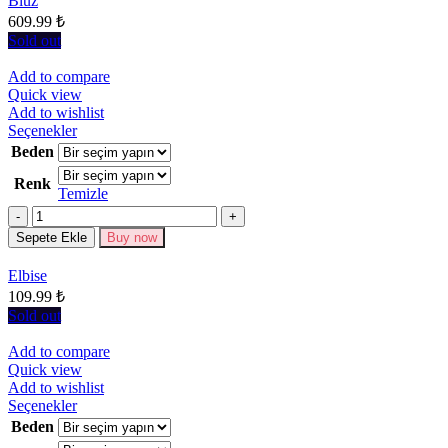
Bluz
ürün
609.99
₺
sayfasından
seçilebilir
Sold out
Add to compare
Quick view
Add to wishlist
Bu
Seçenekler
ürünün
Beden
birden
Renk
fazla
Temizle
varyasyonu
Miktar
var.
Seçenekler
Sepete Ekle
Buy now
ürün
sayfasından
Elbise
seçilebilir
109.99
₺
Sold out
Add to compare
Quick view
Add to wishlist
Bu
Seçenekler
ürünün
Beden
birden