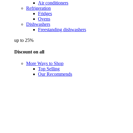
Air conditioners
Refrigeration
Fridges
Ovens
Dishwashers
Freestanding dishwashers
up to 25%
Discount on all
More Ways to Shop
Top Selling
Our Recommends