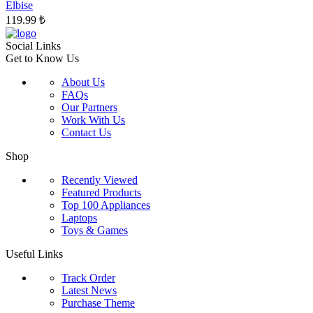
sayfasından
Elbise
seçilebilir
119.99
₺
Social Links
Get to Know Us
About Us
FAQs
Our Partners
Work With Us
Contact Us
Shop
Recently Viewed
Featured Products
Top 100 Appliances
Laptops
Toys & Games
Useful Links
Track Order
Latest News
Purchase Theme