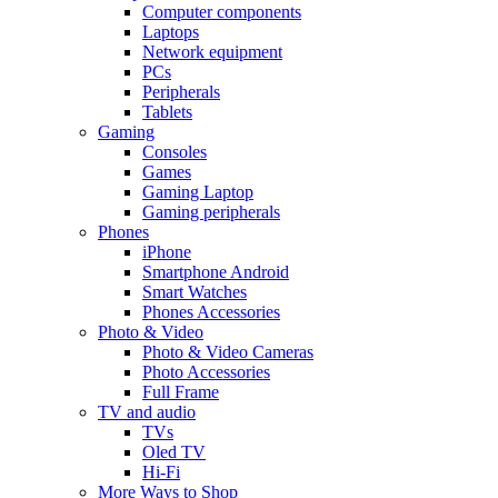
Computer components
Laptops
Network equipment
PCs
Peripherals
Tablets
Gaming
Consoles
Games
Gaming Laptop
Gaming peripherals
Phones
iPhone
Smartphone Android
Smart Watches
Phones Accessories
Photo & Video
Photo & Video Cameras
Photo Accessories
Full Frame
TV and audio
TVs
Oled TV
Hi-Fi
More Ways to Shop