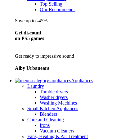
Top Selling
Our Recommends
Save up to -45%
Get discount
on PS5 games
Get ready to impressive sound
Alby Urbanears
Appliances
Laundry
Tumble dryers
Washer dryers
Washing Machines
Small Kitchen Appliances
Blenders
Care and Cleaning
Irons
Vacuum Cleaners
Fans, Heating & Air Treatment