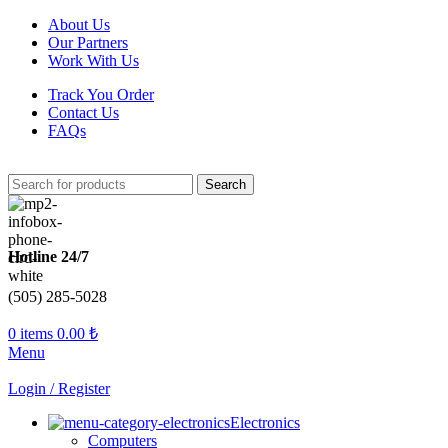
About Us
Our Partners
Work With Us
Track You Order
Contact Us
FAQs
Search
Hotline 24/7
(505) 285-5028
0
items
0.00
₺
Menu
Login / Register
Electronics
Computers