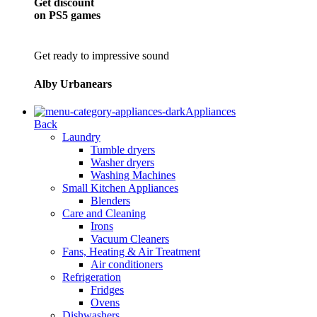
Get discount
on PS5 games
Get ready to impressive sound
Alby Urbanears
Appliances
Back
Laundry
Tumble dryers
Washer dryers
Washing Machines
Small Kitchen Appliances
Blenders
Care and Cleaning
Irons
Vacuum Cleaners
Fans, Heating & Air Treatment
Air conditioners
Refrigeration
Fridges
Ovens
Dishwashers