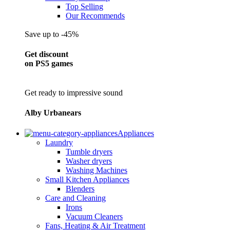
Top Selling
Our Recommends
Save up to -45%
Get discount
on PS5 games
Get ready to impressive sound
Alby Urbanears
Appliances
Laundry
Tumble dryers
Washer dryers
Washing Machines
Small Kitchen Appliances
Blenders
Care and Cleaning
Irons
Vacuum Cleaners
Fans, Heating & Air Treatment