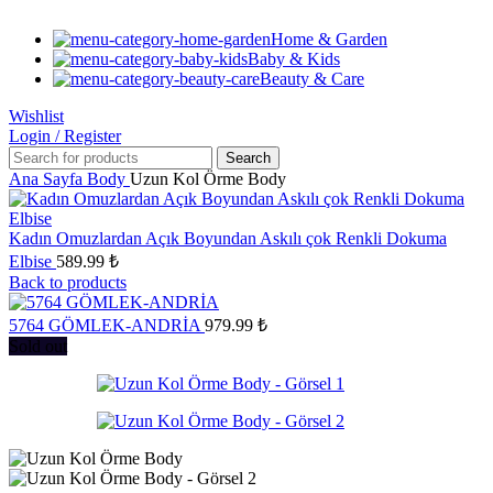
Home & Garden
Baby & Kids
Beauty & Care
Wishlist
Login / Register
Search
Ana Sayfa
Body
Uzun Kol Örme Body
Kadın Omuzlardan Açık Boyundan Askılı çok Renkli Dokuma
Elbise
589.99
₺
Back to products
5764 GÖMLEK-ANDRİA
979.99
₺
Sold out