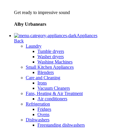
Get ready to impressive sound
Alby Urbanears
Appliances
Back
Laundry
Tumble dryers
Washer dryers
Washing Machines
Small Kitchen Appliances
Blenders
Care and Cleaning
Irons
Vacuum Cleaners
Fans, Heating & Air Treatment
Air conditioners
Refrigeration
Fridges
Ovens
Dishwashers
Freestanding dishwashers