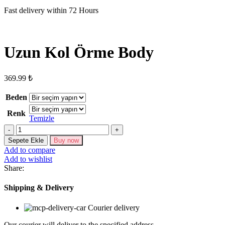
Fast delivery within 72 Hours
Uzun Kol Örme Body
369.99
₺
Beden
Renk
Temizle
Uzun
Kol
Sepete Ekle
Buy now
Örme
Add to compare
Body
Add to wishlist
adet
Share:
Shipping & Delivery
Courier delivery
Our courier will deliver to the specified address