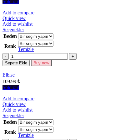
seçilebilir
Sold out
Add to compare
Quick view
Add to wishlist
Bu
Seçenekler
ürünün
Beden
birden
Renk
fazla
Temizle
varyasyonu
Miktar
var.
Seçenekler
Sepete Ekle
Buy now
ürün
sayfasından
Elbise
seçilebilir
109.99
₺
Sold out
Add to compare
Quick view
Add to wishlist
Bu
Seçenekler
ürünün
Beden
birden
Renk
fazla
Temizle
varyasyonu