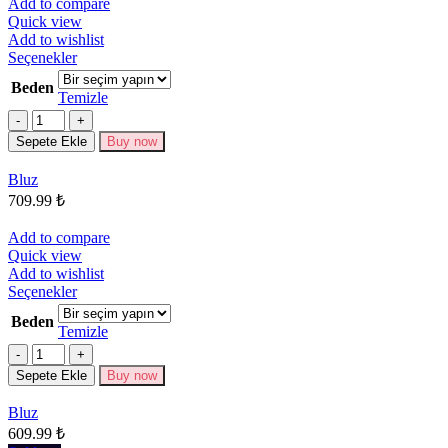
Add to compare
Quick view
Add to wishlist
Bu
Seçenekler
ürünün
Beden
birden
Temizle
fazla
Miktar
varyasyonu
Sepete Ekle
Buy now
var.
Seçenekler
Bluz
ürün
709.99
₺
sayfasından
seçilebilir
Add to compare
Quick view
Add to wishlist
Bu
Seçenekler
ürünün
Beden
birden
Temizle
fazla
Miktar
varyasyonu
Sepete Ekle
Buy now
var.
Seçenekler
Bluz
ürün
609.99
₺
sayfasından