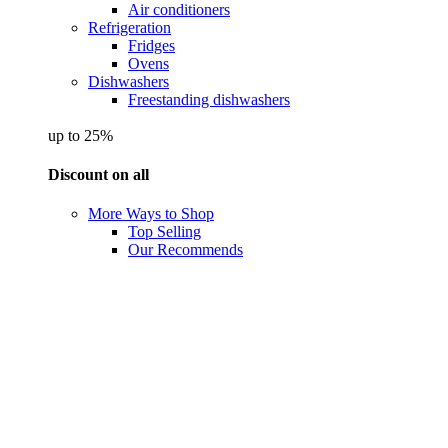
Air conditioners
Refrigeration
Fridges
Ovens
Dishwashers
Freestanding dishwashers
up to 25%
Discount on all
More Ways to Shop
Top Selling
Our Recommends