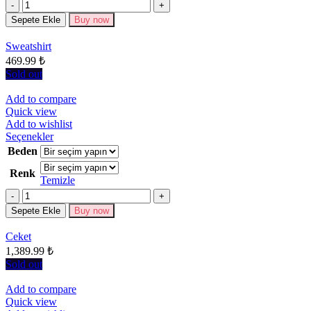
Miktar
var.
Seçenekler
Sepete Ekle
Buy now
ürün
sayfasından
Sweatshirt
seçilebilir
469.99
₺
Sold out
Add to compare
Quick view
Add to wishlist
Bu
Seçenekler
ürünün
Beden
birden
Renk
fazla
Temizle
varyasyonu
Miktar
var.
Seçenekler
Sepete Ekle
Buy now
ürün
sayfasından
Ceket
seçilebilir
1,389.99
₺
Sold out
Add to compare
Quick view