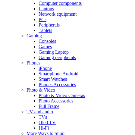
Computer components
Laptops
Network equipment
PCs
Peripherals
Tablets
Gaming
Consoles
Games
Gaming Laptop
Gaming peripherals
Phones
iPhone
Smartphone Android
Smart Watches
Phones Accessories
Photo & Video
Photo & Video Cameras
Photo Accessories
Full Frame
TV and audio
TVs
Oled TV
Hi-Fi
More Ways to Shop