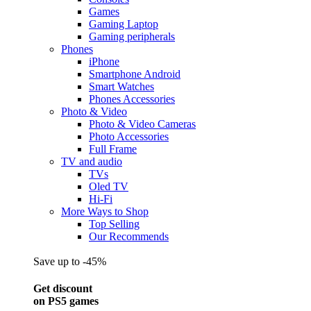
Games
Gaming Laptop
Gaming peripherals
Phones
iPhone
Smartphone Android
Smart Watches
Phones Accessories
Photo & Video
Photo & Video Cameras
Photo Accessories
Full Frame
TV and audio
TVs
Oled TV
Hi-Fi
More Ways to Shop
Top Selling
Our Recommends
Save up to -45%
Get discount
on PS5 games