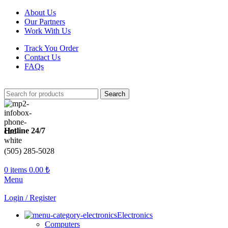
About Us
Our Partners
Work With Us
Track You Order
Contact Us
FAQs
Search
Hotline 24/7
(505) 285-5028
0
items
0.00
₺
Menu
Login / Register
Electronics
Computers