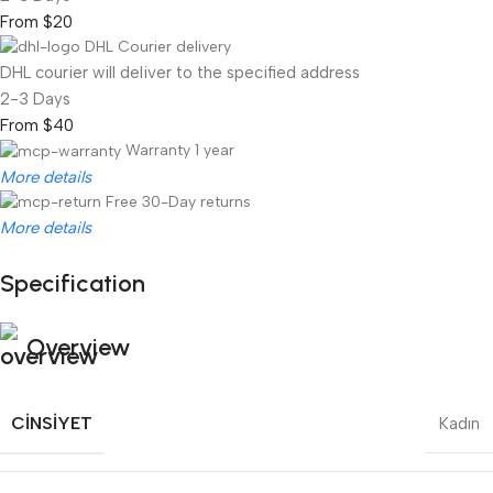
From $20
DHL Courier delivery
DHL courier will deliver to the specified address
2-3 Days
From $40
Warranty 1 year
More details
Free 30-Day returns
More details
Specification
Unbeatable offers
Black Friday Blowout!
Overview
CINSIYET
Kadın