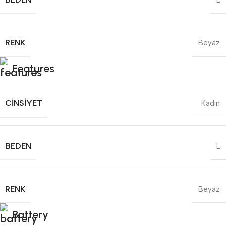
L
RENK
Beyaz
Features
CINSIYET
Kadın
BEDEN
L
RENK
Beyaz
Battery