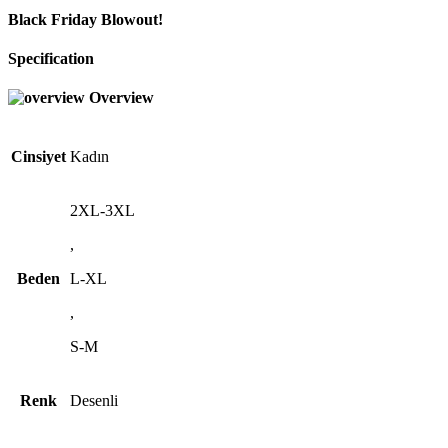
Black Friday Blowout!
Specification
Overview
Cinsiyet
Kadın
2XL-3XL
,
Beden
L-XL
,
S-M
Renk
Desenli