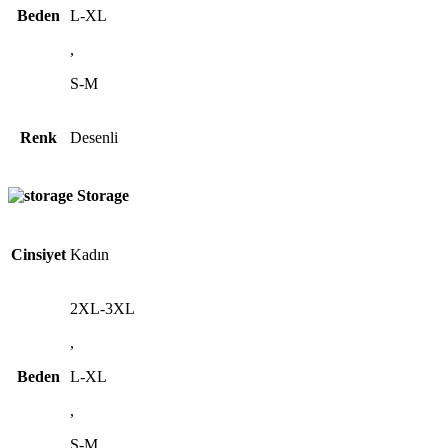
Beden
L-XL
,
S-M
Renk
Desenli
Storage
Cinsiyet
Kadın
2XL-3XL
,
Beden
L-XL
,
S-M