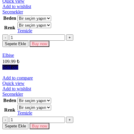
Quick view
Add to wishlist
Bu
Seçenekler
ürünün
Beden
birden
Renk
fazla
Temizle
varyasyonu
Miktar
var.
Seçenekler
Sepete Ekle
Buy now
ürün
sayfasından
Elbise
seçilebilir
109.99
₺
Sold out
Add to compare
Quick view
Add to wishlist
Bu
Seçenekler
ürünün
Beden
birden
Renk
fazla
Temizle
varyasyonu
Miktar
var.
Seçenekler
Sepete Ekle
Buy now
ürün