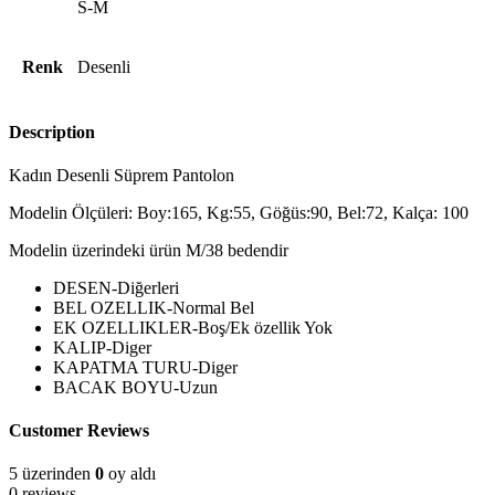
S-M
Renk
Desenli
Description
Kadın Desenli Süprem Pantolon
Modelin Ölçüleri: Boy:165, Kg:55, Göğüs:90, Bel:72, Kalça: 100
Modelin üzerindeki ürün M/38 bedendir
DESEN-Diğerleri
BEL OZELLIK-Normal Bel
EK OZELLIKLER-Boş/Ek özellik Yok
KALIP-Diger
KAPATMA TURU-Diger
BACAK BOYU-Uzun
Customer Reviews
5 üzerinden
0
oy aldı
0 reviews