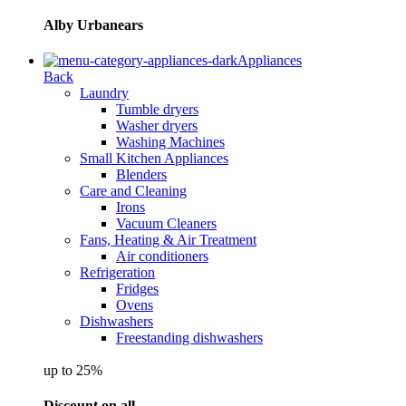
Alby Urbanears
Appliances
Back
Laundry
Tumble dryers
Washer dryers
Washing Machines
Small Kitchen Appliances
Blenders
Care and Cleaning
Irons
Vacuum Cleaners
Fans, Heating & Air Treatment
Air conditioners
Refrigeration
Fridges
Ovens
Dishwashers
Freestanding dishwashers
up to 25%
Discount on all