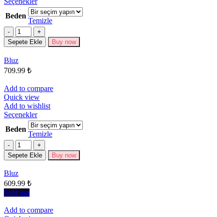
Bu
Seçenekler
ürünün
Beden
birden
Temizle
fazla
Miktar
varyasyonu
Sepete Ekle
Buy now
var.
Seçenekler
Bluz
ürün
709.99
₺
sayfasından
seçilebilir
Add to compare
Quick view
Add to wishlist
Bu
Seçenekler
ürünün
Beden
birden
Temizle
fazla
Miktar
varyasyonu
Sepete Ekle
Buy now
var.
Seçenekler
Bluz
ürün
609.99
₺
sayfasından
seçilebilir
Sold out
Add to compare