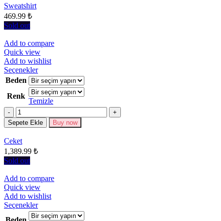
sayfasından
Sweatshirt
seçilebilir
469.99
₺
Sold out
Add to compare
Quick view
Add to wishlist
Bu
Seçenekler
ürünün
Beden
birden
Renk
fazla
Temizle
varyasyonu
Miktar
var.
Seçenekler
Sepete Ekle
Buy now
ürün
sayfasından
Ceket
seçilebilir
1,389.99
₺
Sold out
Add to compare
Quick view
Add to wishlist
Bu
Seçenekler
ürünün
Beden