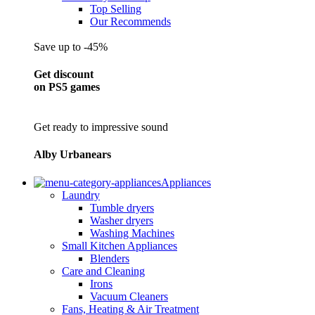
Top Selling
Our Recommends
Save up to -45%
Get discount
on PS5 games
Get ready to impressive sound
Alby Urbanears
Appliances
Laundry
Tumble dryers
Washer dryers
Washing Machines
Small Kitchen Appliances
Blenders
Care and Cleaning
Irons
Vacuum Cleaners
Fans, Heating & Air Treatment