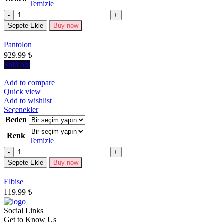
birden
Temizle
fazla
Miktar
varyasyonu
Sepete Ekle
Buy now
var.
Seçenekler
Pantolon
ürün
929.99
₺
sayfasından
seçilebilir
Sold out
Add to compare
Quick view
Add to wishlist
Bu
Seçenekler
ürünün
Beden
birden
Renk
fazla
Temizle
varyasyonu
Miktar
var.
Seçenekler
Sepete Ekle
Buy now
ürün
sayfasından
Elbise
seçilebilir
119.99
₺
Social Links
Get to Know Us