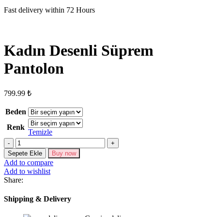
Fast delivery within 72 Hours
Kadın Desenli Süprem
Pantolon
799.99
₺
Beden
Renk
Temizle
Kadın
Desenli
Sepete Ekle
Buy now
Süprem
Add to compare
Pantolon
Add to wishlist
adet
Share:
Shipping & Delivery