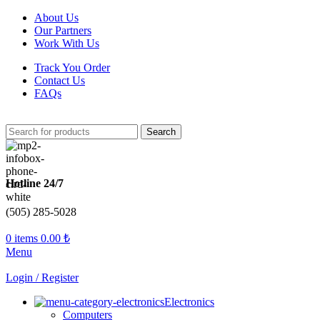
About Us
Our Partners
Work With Us
Track You Order
Contact Us
FAQs
Search
Hotline 24/7
(505) 285-5028
0
items
0.00
₺
Menu
Login / Register
Electronics
Computers