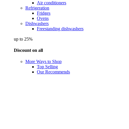
Air conditioners
Refrigeration
Fridges
Ovens
Dishwashers
Freestanding dishwashers
up to 25%
Discount on all
More Ways to Shop
Top Selling
Our Recommends