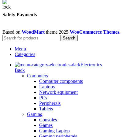
Safety Payments
Based on
WoodMart
theme
2025
WooCommerce Themes
.
Search
Menu
Categories
Electronics
Back
Computers
Computer components
Laptops
Network equipment
PCs
Peripherals
Tablets
Gaming
Consoles
Games
Gaming Laptop
Gaming peripherals