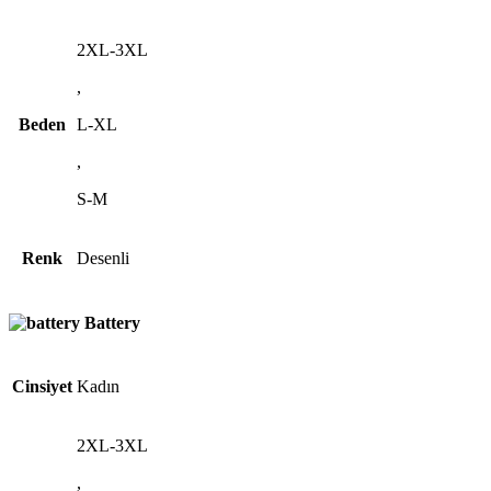
2XL-3XL
,
Beden
L-XL
,
S-M
Renk
Desenli
Battery
Cinsiyet
Kadın
2XL-3XL
,