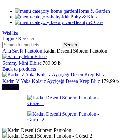
Home & Garden
Baby & Kids
Beauty & Care
Wishlist
Login / Register
Search
Ana Sayfa
Pantolon
Kadın Desenli Süprem Pantolon
Sammy Mini Elbise
709.99
₺
Back to products
Kadın V Yaka Kolsuz Ayçiçeği Desen Krep Bluz
179.99
₺
Sold out