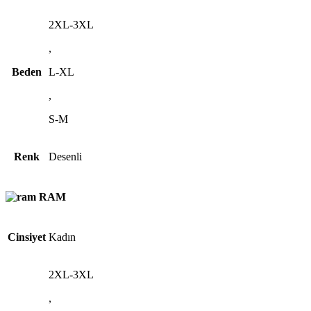
2XL-3XL
,
Beden
L-XL
,
S-M
Renk
Desenli
RAM
Cinsiyet
Kadın
2XL-3XL
,