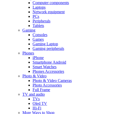
Computer components
Laptops
Network equipment
PCs
Peripherals
Tablets
Gaming
Consoles
Games
Gaming Laptop
Gaming peripherals
Phones
iPhone
Smartphone Android
Smart Watches
Phones Accessories
Photo & Video
Photo & Video Cameras
Photo Accessories
Full Frame
TV and audio
TVs
Oled TV
Hi-Fi
More Ways to Shop