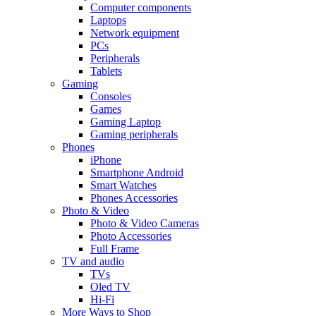
Computer components
Laptops
Network equipment
PCs
Peripherals
Tablets
Gaming
Consoles
Games
Gaming Laptop
Gaming peripherals
Phones
iPhone
Smartphone Android
Smart Watches
Phones Accessories
Photo & Video
Photo & Video Cameras
Photo Accessories
Full Frame
TV and audio
TVs
Oled TV
Hi-Fi
More Ways to Shop