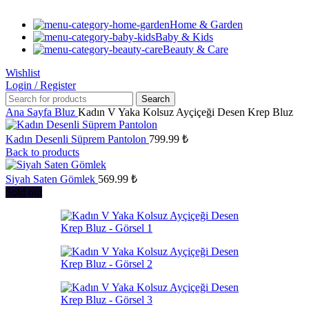
Home & Garden
Baby & Kids
Beauty & Care
Wishlist
Login / Register
Search
Ana Sayfa
Bluz
Kadın V Yaka Kolsuz Ayçiçeği Desen Krep Bluz
Kadın Desenli Süprem Pantolon
799.99
₺
Back to products
Siyah Saten Gömlek
569.99
₺
Sold out