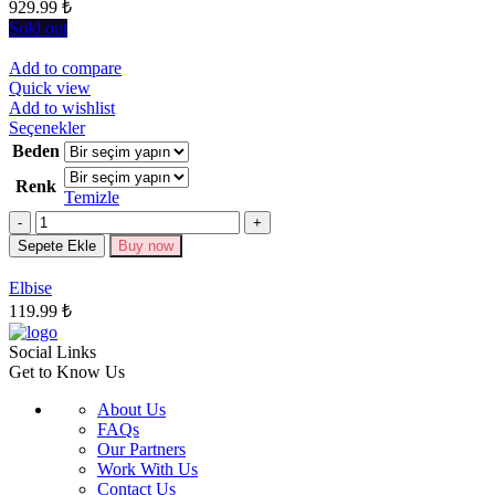
929.99
₺
sayfasından
seçilebilir
Sold out
Add to compare
Quick view
Add to wishlist
Bu
Seçenekler
ürünün
Beden
birden
Renk
fazla
Temizle
varyasyonu
Miktar
var.
Seçenekler
Sepete Ekle
Buy now
ürün
sayfasından
Elbise
seçilebilir
119.99
₺
Social Links
Get to Know Us
About Us
FAQs
Our Partners
Work With Us
Contact Us