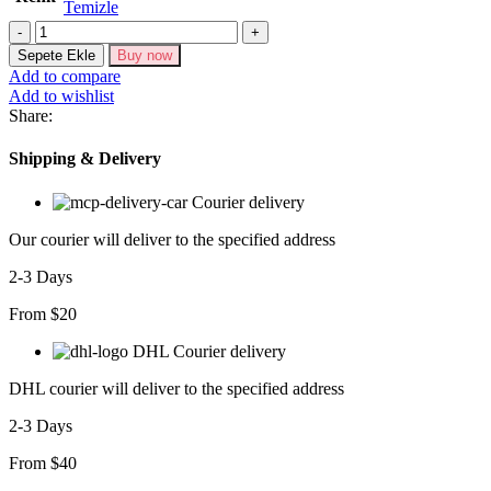
Temizle
Kadın
V
Sepete Ekle
Buy now
Yaka
Add to compare
Kolsuz
Add to wishlist
Ayçiçeği
Share:
Desen
Krep
Shipping & Delivery
Bluz
adet
Courier delivery
Our courier will deliver to the specified address
2-3 Days
From $20
DHL Courier delivery
DHL courier will deliver to the specified address
2-3 Days
From $40