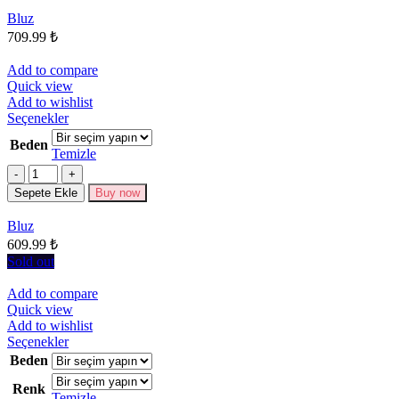
Seçenekler
Bluz
ürün
709.99
₺
sayfasından
seçilebilir
Add to compare
Quick view
Add to wishlist
Bu
Seçenekler
ürünün
Beden
birden
Temizle
fazla
Miktar
varyasyonu
Sepete Ekle
Buy now
var.
Seçenekler
Bluz
ürün
609.99
₺
sayfasından
seçilebilir
Sold out
Add to compare
Quick view
Add to wishlist
Bu
Seçenekler
ürünün
Beden
birden
Renk
fazla
Temizle