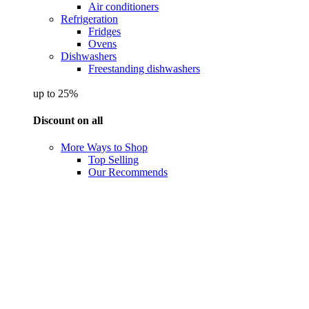
Air conditioners
Refrigeration
Fridges
Ovens
Dishwashers
Freestanding dishwashers
up to 25%
Discount on all
More Ways to Shop
Top Selling
Our Recommends