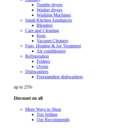
Tumble dryers
Washer dryers
Washing Machines
Small Kitchen Appliances
Blenders
Care and Cleaning
Irons
Vacuum Cleaners
Fans, Heating & Air Treatment
Air conditioners
Refrigeration
Fridges
Ovens
Dishwashers
Freestanding dishwashers
up to 25%
Discount on all
More Ways to Shop
Top Selling
Our Recommends