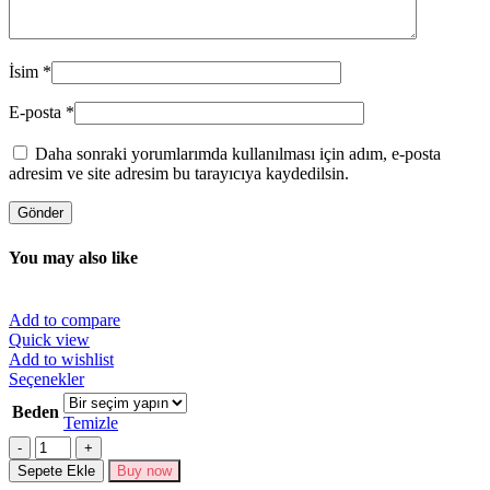
İsim
*
E-posta
*
Daha sonraki yorumlarımda kullanılması için adım, e-posta
adresim ve site adresim bu tarayıcıya kaydedilsin.
You may also like
Add to compare
Quick view
Add to wishlist
Bu
Seçenekler
ürünün
Beden
birden
Temizle
fazla
Miktar
varyasyonu
Sepete Ekle
Buy now
var.