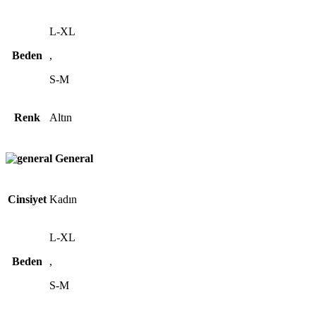
L-XL
Beden
,
S-M
Renk
Altın
General
Cinsiyet
Kadın
L-XL
Beden
,
S-M