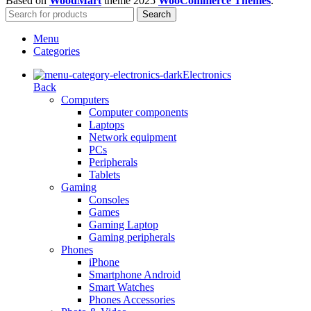
Based on
WoodMart
theme
2025
WooCommerce Themes
.
Search
Menu
Categories
Electronics
Back
Computers
Computer components
Laptops
Network equipment
PCs
Peripherals
Tablets
Gaming
Consoles
Games
Gaming Laptop
Gaming peripherals
Phones
iPhone
Smartphone Android
Smart Watches
Phones Accessories