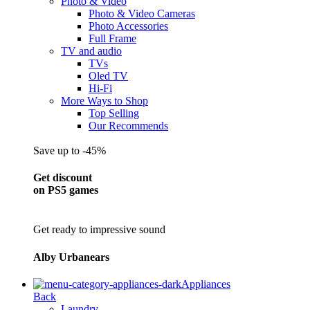
Photo & Video
Photo & Video Cameras
Photo Accessories
Full Frame
TV and audio
TVs
Oled TV
Hi-Fi
More Ways to Shop
Top Selling
Our Recommends
Save up to -45%
Get discount
on PS5 games
Get ready to impressive sound
Alby Urbanears
Appliances
Back
Laundry