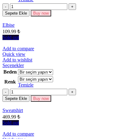
varyasyonu
Miktar
var.
Seçenekler
Sepete Ekle
Buy now
ürün
sayfasından
Elbise
seçilebilir
109.99
₺
Sold out
Add to compare
Quick view
Add to wishlist
Bu
Seçenekler
ürünün
Beden
birden
Renk
fazla
Temizle
varyasyonu
Miktar
var.
Seçenekler
Sepete Ekle
Buy now
ürün
sayfasından
Sweatshirt
seçilebilir
469.99
₺
Sold out
Add to compare