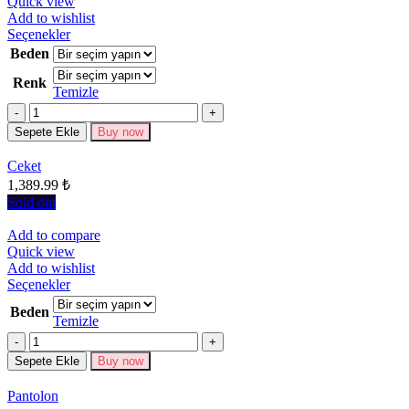
Quick view
Add to wishlist
Bu
Seçenekler
ürünün
Beden
birden
Renk
fazla
Temizle
varyasyonu
Miktar
var.
Seçenekler
Sepete Ekle
Buy now
ürün
sayfasından
Ceket
seçilebilir
1,389.99
₺
Sold out
Add to compare
Quick view
Add to wishlist
Bu
Seçenekler
ürünün
Beden
birden
Temizle
fazla
Miktar
varyasyonu
Sepete Ekle
Buy now
var.
Seçenekler
Pantolon
ürün