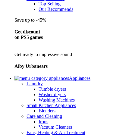
Top Selling
Our Recommends
Save up to -45%
Get discount
on PS5 games
Get ready to impressive sound
Alby Urbanears
Appliances
Laundry
Tumble dryers
Washer dryers
Washing Machines
Small Kitchen Appliances
Blenders
Care and Cleaning
Irons
Vacuum Cleaners
Fans, Heating & Air Treatment