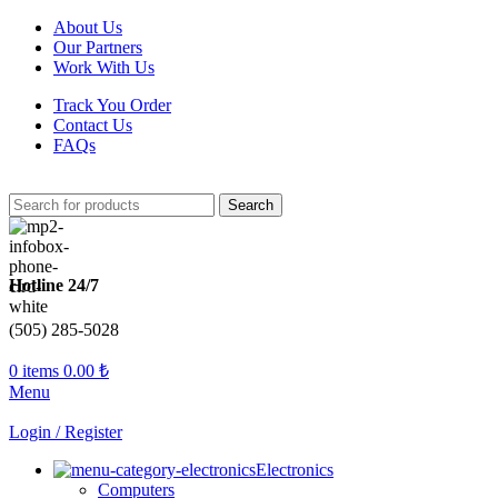
About Us
Our Partners
Work With Us
Track You Order
Contact Us
FAQs
Search
Hotline 24/7
(505) 285-5028
0
items
0.00
₺
Menu
Login / Register
Electronics
Computers